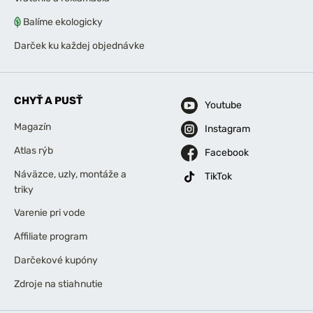
Balíme ekologicky
Darček ku každej objednávke
CHYŤ A PUSŤ
Youtube
Magazín
Instagram
Atlas rýb
Facebook
Náväzce, uzly, montáže a
TikTok
triky
Varenie pri vode
Affiliate program
Darčekové kupóny
Zdroje na stiahnutie