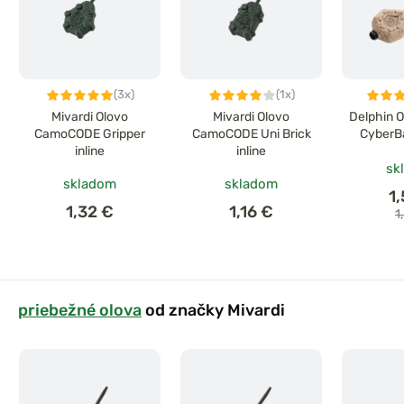
(3x)
(1x)
Mivardi Olovo
Mivardi Olovo
Delphin O
CamoCODE Gripper
CamoCODE Uni Brick
CyberB
inline
inline
sk
skladom
skladom
1
1,32 €
1,16 €
1
priebežné olova
od značky Mivardi