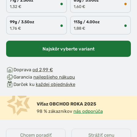
71g / 2.50oz
85g / 3.00oz
●
●
1,32 €
1,60 €
99g / 3.50oz
113g / 4.00oz
●
●
1,76 €
1,88 €
Najskôr vyberte variant
Doprava
od 2,99 €
Garancia
najlepšieho nákupu
Darček ku
každej objednávke
Víťaz OBCHOD ROKA 2025
98 % zákazníkov
nás odporúča
Chcem poradiť
Strážiť cenu