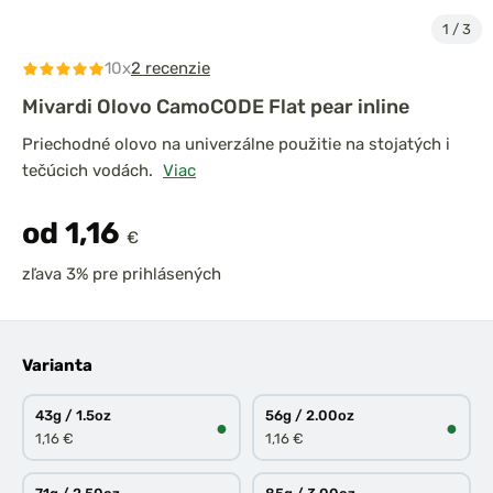
1
/
3
10x
2 recenzie
Mivardi Olovo CamoCODE Flat pear inline
Priechodné olovo na univerzálne použitie na stojatých i
tečúcich vodách.
Viac
od 1,16
€
zľava 3% pre prihlásených
Varianta
43g / 1.5oz
56g / 2.00oz
●
●
1,16 €
1,16 €