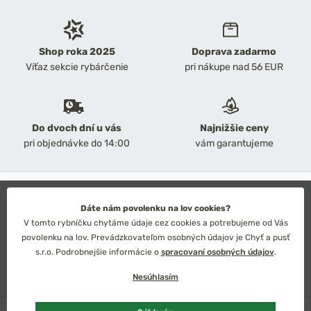
Shop roka 2025
Doprava zadarmo
Víťaz sekcie rybárčenie
pri nákupe nad 56 EUR
Do dvoch dní u vás
Najnižšie ceny
pri objednávke do 14:00
vám garantujeme
2026 Chyť a pusť
Obchodné podmienky
Dáte nám povolenku na lov cookies?
Ochrana osobných údajov
V tomto rybníčku chytáme údaje cez cookies a potrebujeme od Vás
Technické riešenie: Simplia s.r.o.
povolenku na lov. Prevádzkovateľom osobných údajov je Chyť a pusť
Strategický dizajn: Petr Široký
s.r.o. Podrobnejšie informácie o
spracovaní osobných údajov
.
Nesúhlasím