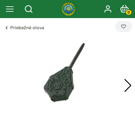
0
Priebežné olova