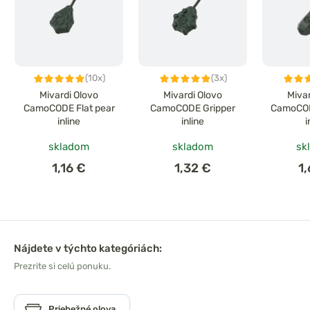
(10x)
(3x)
Mivardi Olovo
Mivardi Olovo
Miva
CamoCODE Flat pear
CamoCODE Gripper
CamoCOD
inline
inline
i
skladom
skladom
sk
1,16 €
1,32 €
1
Nájdete v týchto kategóriách:
Prezrite si celú ponuku.
Priebežné olova