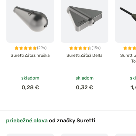
(29x)
(15x)
Suretti Záťaž hruška
Suretti Záťaž Delta
Suretti
To
skladom
skladom
sk
0,28 €
0,32 €
1
priebežné olova
od značky Suretti