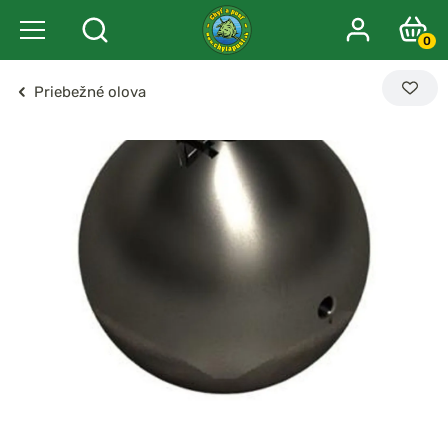
0
Priebežné olova