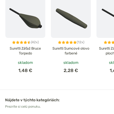
(42x)
(12x)
Suretti Záťaž Bruce
Suretti Sumcové olovo
Suretti 
Torpedo
farbené
ploc
skladom
skladom
sk
1,48 €
2,28 €
1
Nájdete v týchto kategóriách:
Prezrite si celú ponuku.