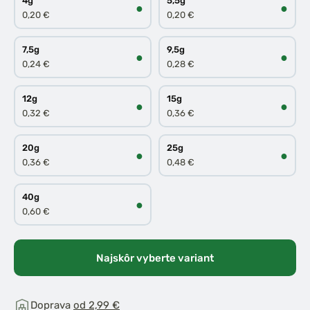
4g
5,5g
●
●
0,20 €
0,20 €
7,5g
9,5g
●
●
0,24 €
0,28 €
12g
15g
●
●
0,32 €
0,36 €
20g
25g
●
●
0,36 €
0,48 €
40g
●
0,60 €
Najskôr vyberte variant
Doprava
od 2,99 €