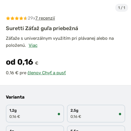
1
/
1
29x
7 recenzií
Suretti Záťaž guľa priebežná
Záťaže s univerzálnym využitím pri plávanej alebo na
položenú.
Viac
od 0,16
€
pre
členov Chyť a pusť
Varianta
1,2g
2,5g
●
●
0,16 €
0,16 €