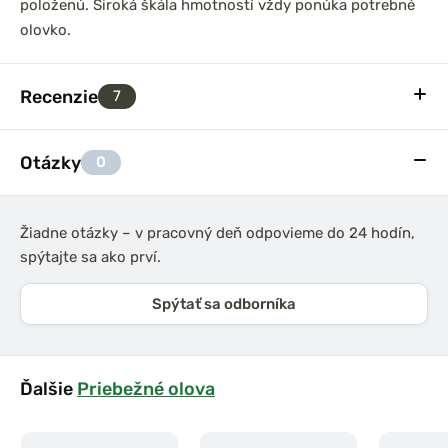
položenú. Široká škála hmotností vždy ponúka potrebné
olovko.
Recenzie
7
Otázky
0
Žiadne otázky – v pracovný deň odpovieme do 24 hodín,
spýtajte sa ako prví.
Spýtať sa odborníka
Ďalšie
Priebežné olova