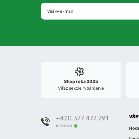
Shop roka 2025
Víťaz sekcie rybárčenie
VŠE
+420 377 477 291
infolinka
Hodn
Kont