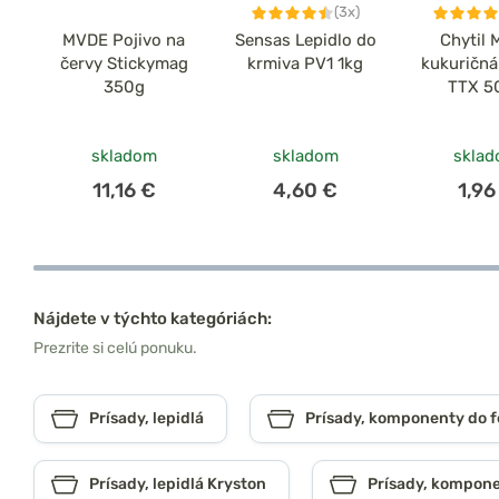
(3x)
MVDE Pojivo na
Sensas Lepidlo do
Chytil 
červy Stickymag
krmiva PV1 1kg
kukuričná
350g
TTX 5
skladom
skladom
skla
11,16 €
4,60 €
1,96
Nájdete v týchto kategóriách:
Prezrite si celú ponuku.
Prísady, lepidlá
Prísady, komponenty do 
Prísady, lepidlá Kryston
Prísady, kompone