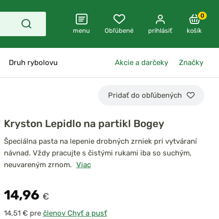
0
menu
Obľúbené
prihlásiť
košík
Druh rybolovu
Akcie a darčeky
Značky
Pridať do obľúbených
Kryston Lepidlo na partikl Bogey
Špeciálna pasta na lepenie drobných zrniek pri vytváraní
návnad. Vždy pracujte s čistými rukami iba so suchým,
neuvareným zrnom.
Viac
14,96
€
pre
členov Chyť a pusť