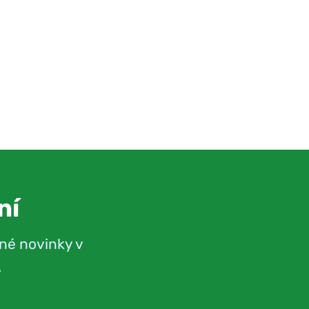
ní
né novinky v
.