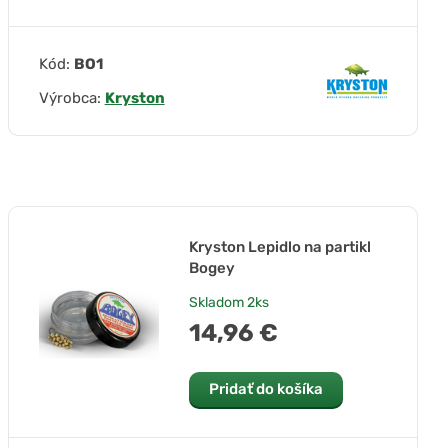
Kód:
BO1
Výrobca:
Kryston
Kryston Lepidlo na partikl
Bogey
Skladom
2ks
14,96 €
Pridať do košíka