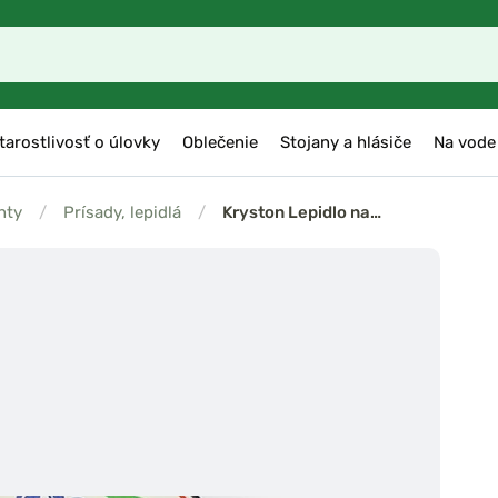
tarostlivosť o úlovky
Oblečenie
Stojany a hlásiče
Na vode
nty
/
Prísady, lepidlá
/
Kryston Lepidlo na…