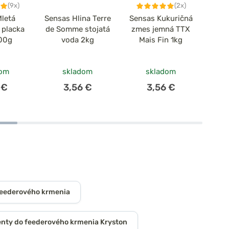
(9x)
(2x)
Mletá
Sensas Hlina Terre
Sensas Kukuričná
Sens
 placka
de Somme stojatá
zmes jemná TTX
krm
00g
voda 2kg
Mais Fin 1kg
(zmes
a s
dom
skladom
skladom
 €
3,56 €
3,56 €
feederového krmenia
nty do feederového krmenia Kryston