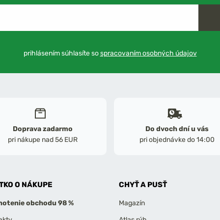
prihlásením súhlasíte so
spracovaním osobných údajov
Doprava zadarmo
Do dvoch dní u vás
pri nákupe nad 56 EUR
pri objednávke do 14:00
TKO O NÁKUPE
CHYŤ A PUSŤ
otenie obchodu 98 %
Magazín
akty
Atlas rýb