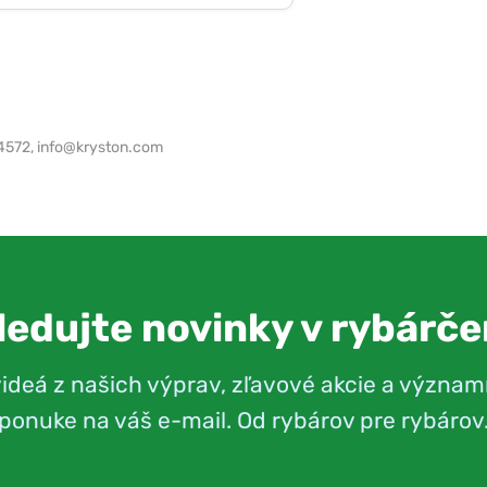
64572,
info@kryston.com
ledujte novinky v rybárče
videá z našich výprav, zľavové akcie a význam
ponuke na váš e-mail. Od rybárov pre rybárov