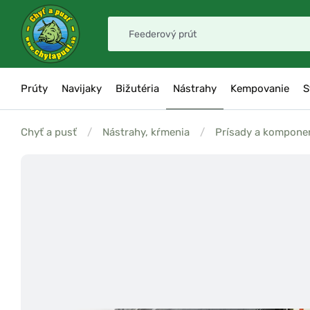
Prúty
Navijaky
Bižutéria
Nástrahy
Kempovanie
S
Chyť a pusť
/
Nástrahy, kŕmenia
/
Prísady a kompone