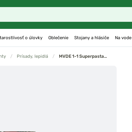
tarostlivosť o úlovky
Oblečenie
Stojany a hlásiče
Na vode
nty
/
Prísady, lepidlá
/
MVDE 1-1 Superpasta…