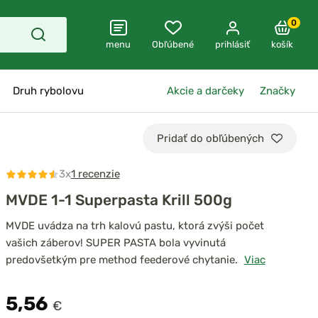
0
menu
Obľúbené
prihlásiť
košík
Druh rybolovu
Akcie a darčeky
Značky
Pridať do obľúbených
3x
1 recenzie
MVDE 1-1 Superpasta Krill 500g
MVDE uvádza na trh kalovú pastu, ktorá zvýši počet
vašich záberov! SUPER PASTA bola vyvinutá
predovšetkým pre method feederové chytanie.
Viac
5,56
€