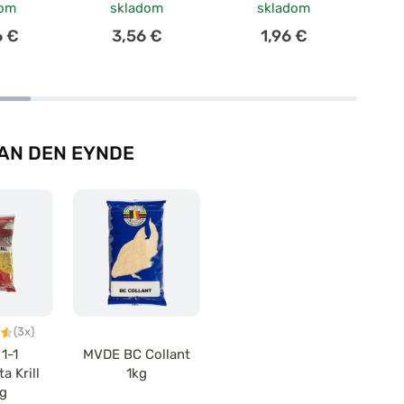
dom
skladom
skladom
6 €
3,56 €
1,96 €
AN DEN EYNDE
(3x)
1-1
MVDE BC Collant
a Krill
1kg
g