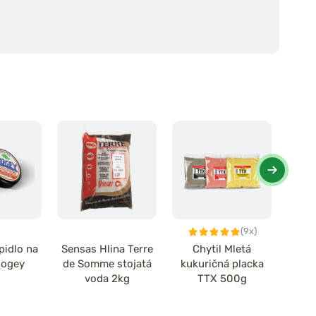
(9x)
pidlo na
Sensas Hlina Terre
Chytil Mletá
Sens
Bogey
de Somme stojatá
kukuričná placka
krm
voda 2kg
TTX 500g