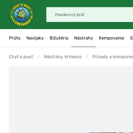
Prúty
Navijaky
Bižutéria
Nástrahy
Kempovanie
S
Chyť a pusť
/
Nástrahy, kŕmenia
/
Prísady a kompone