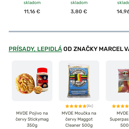
skladom
skladom
skla
11,16 €
3,80 €
14,9
PRÍSADY, LEPIDLÁ
OD ZNAČKY MARCEL V
(4x)
MVDE Pojivo na
MVDE Moučka na
MVDE 
červy Stickymag
červy Maggot
Superpast
350g
Cleaner 500g
500