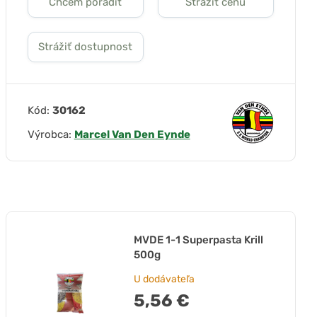
Chcem poradiť
Strážiť cenu
Strážiť dostupnost
Kód:
30162
Výrobca:
Marcel Van Den Eynde
MVDE 1-1 Superpasta Krill
500g
U dodávateľa
5,56 €