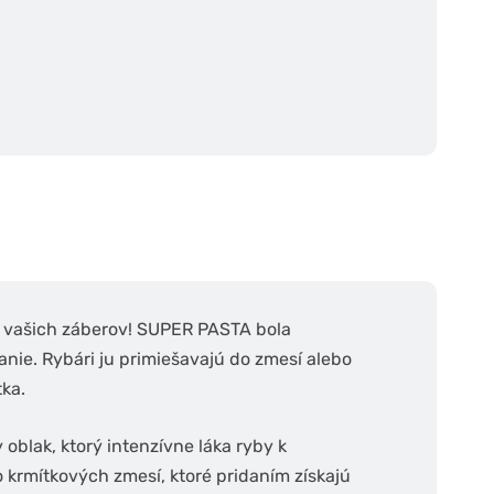
t vašich záberov! SUPER PASTA bola
ie. Rybári ju primiešavajú do zmesí alebo
tka.
 oblak, ktorý intenzívne láka ryby k
 krmítkových zmesí, ktoré pridaním získajú