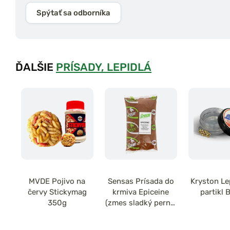
Spýtať sa odborníka
ĎALŠIE
PRÍSADY, LEPIDLÁ
MVDE Pojivo na
Sensas Prísada do
Kryston Le
červy Stickymag
krmiva Epiceine
partikl 
350g
(zmes sladký perník
a sušienky) 1kg