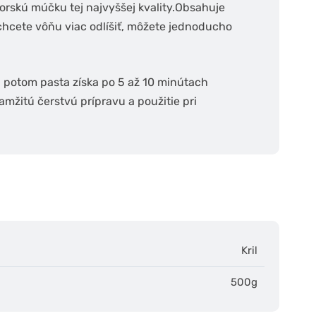
rskú múčku tej najvyššej kvality.
Obsahuje
 chcete vôňu viac odlíšiť, môžete jednoducho
i, potom pasta získa po 5 až 10 minútach
amžitú čerstvú prípravu a použitie pri
Kril
500g