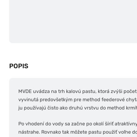
POPIS
MVDE uvádza na trh kalovú pastu, ktorá zvýši poče
vyvinutá predovšetkým pre method feederové chytan
ju používajú čisto ako druhú vrstvu do method krmí
Po vhodení do vody sa začne po okolí šíriť atraktívny
nástrahe. Rovnako tak môžete pastu použiť voľne do