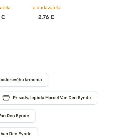
ateľa
u dodávateľa
 €
2,76 €
feederového krmenia
Prísady, lepidlá Marcel Van Den Eynde
Van Den Eynde
 Van Den Eynde