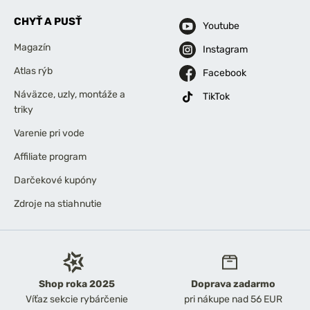
CHYŤ A PUSŤ
Youtube
Magazín
Instagram
Atlas rýb
Facebook
Náväzce, uzly, montáže a
TikTok
triky
Varenie pri vode
Affiliate program
Darčekové kupóny
Zdroje na stiahnutie
Shop roka 2025
Doprava zadarmo
Víťaz sekcie rybárčenie
pri nákupe nad 56 EUR