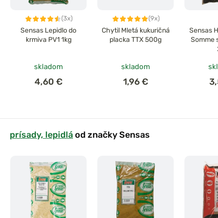
(3x)
(9x)
Sensas Lepidlo do
Chytil Mletá kukuričná
Sensas H
krmiva PV1 1kg
placka TTX 500g
Somme s
skladom
skladom
sk
4,60 €
1,96 €
3
prísady, lepidlá
od značky Sensas