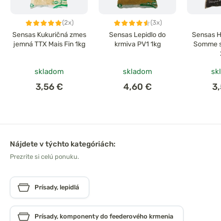
(2x)
(3x)
Sensas Kukuričná zmes
Sensas Lepidlo do
Sensas H
jemná TTX Mais Fin 1kg
krmiva PV1 1kg
Somme s
skladom
skladom
sk
3,56 €
4,60 €
3
Nájdete v týchto kategóriách:
Prezrite si celú ponuku.
Prísady, lepidlá
Prísady, komponenty do feederového krmenia