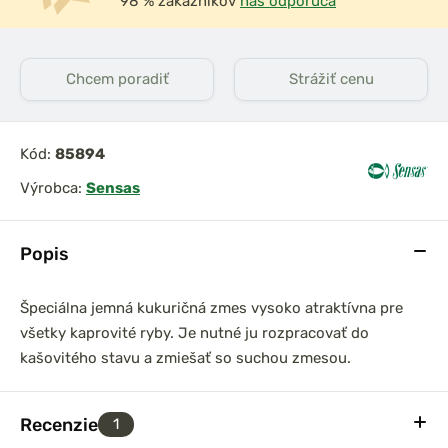
98 % zákazníkov
nás odporúča
Chcem poradiť
Strážiť cenu
Kód:
85894
Výrobca:
Sensas
Popis
Špeciálna jemná kukuričná zmes vysoko atraktívna pre
všetky kaprovité ryby. Je nutné ju rozpracovať do
kašovitého stavu a zmiešať so suchou zmesou.
Recenzie
1