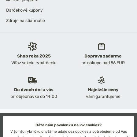
Darčekové kupóny
Zdroje na stiahnutie
Shop roka 2025
Doprava zadarmo
Víťaz sekcie rybárčenie
pri nákupe nad 56 EUR
Do dvoch dní u vás
Najnižšie ceny
pri objednávke do 14:00
vám garantujeme
2026 Chyť a pusť
Obchodné podmienky
Dáte nám povolenku na lov cookies?
Ochrana osobných údajov
V tomto rybníčku chytáme údaje cez cookies a potrebujeme od Vás
Technické riešenie: Simplia s.r.o.