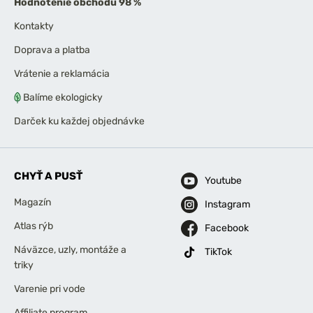
Hodnotenie obchodu 98 %
Kontakty
Doprava a platba
Vrátenie a reklamácia
Balíme ekologicky
Darček ku každej objednávke
CHYŤ A PUSŤ
Youtube
Magazín
Instagram
Atlas rýb
Facebook
Náväzce, uzly, montáže a
TikTok
triky
Varenie pri vode
Affiliate program