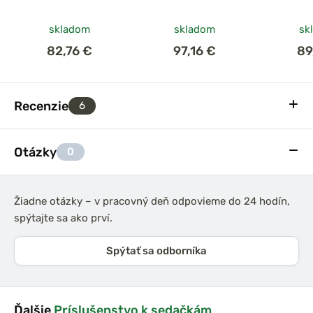
skladom
skladom
sk
82,76 €
97,16 €
89
Recenzie
6
Otázky
0
Žiadne otázky – v pracovný deň odpovieme do 24 hodín,
spýtajte sa ako prví.
Spýtať sa odborníka
Ďalšie
Príslušenstvo k sedačkám