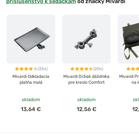
príslušenstvo k sedačkám
od značky Mivardi
(25x)
(20x)
Mivardi Odkladacia
Mivardi Držiak dáždnika
Mivardi P
platňa malá
pre kreslo Comfort
na 
skladom
skladom
sk
13,64 €
12,56 €
12