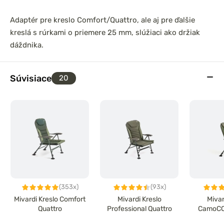
Adaptér pre kreslo Comfort/Quattro, ale aj pre ďalšie
kreslá s rúrkami o priemere 25 mm, slúžiaci ako držiak
dáždnika.
Súvisiace
20
(353x)
(93x)
Mivardi Kreslo Comfort
Mivardi Kreslo
Mivar
Quattro
Professional Quattro
CamoCO