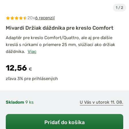
1
/
2
20x
6 recenzií
Mivardi Držiak dáždnika pre kreslo Comfort
Adaptér pre kreslo Comfort/Quattro, ale aj pre ďalšie
kreslá s rúrkami o priemere 25 mm, slúžiaci ako držiak
dáždnika.
Viac
12,56
€
zľava 3% pre prihlásených
Skladom
9 ks
U Vás v utorok 11. 08.
Pridať do košíka