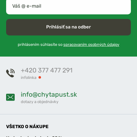
Prihlásiť sa na odber
prihlásením súhlasíte so
spracovaním osobných údajov
+420 377 477 291
infolinka
info@chytapust.sk
dotazy a objednávky
VŠETKO O NÁKUPE