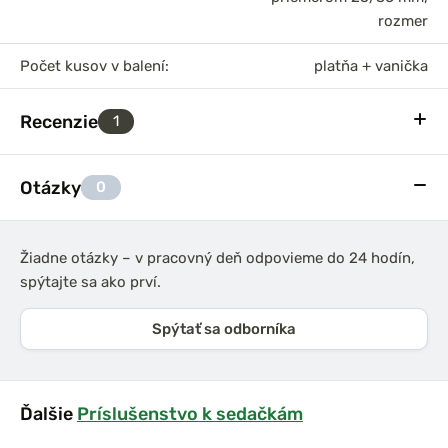
rozmer
Počet kusov v balení:
platňa + vanička
Recenzie
1
Otázky
0
Žiadne otázky – v pracovný deň odpovieme do 24 hodín,
spýtajte sa ako prví.
Spýtať sa odborníka
Ďalšie
Príslušenstvo k sedačkám