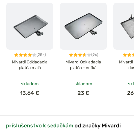
(25x)
(9x)
Mivardi Odkladacia
Mivardi Odkladacia
Mivardi
platňa malá
platňa - veľká
do
skladom
skladom
sk
13,64 €
23 €
26
príslušenstvo k sedačkám
od značky Mivardi