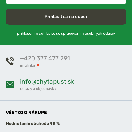
Prihlásiť sa na odber
prihlásením súhlasíte so
spracovaním osobných údajov
+420 377 477 291
infolinka
info@chytapust.sk
dotazy a objednávky
VŠETKO O NÁKUPE
Hodnotenie obchodu 98 %