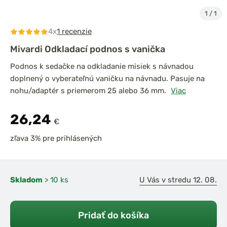
1
/
1
4x
1 recenzie
Mivardi Odkladací podnos s vanička
Podnos k sedačke na odkladanie misiek s návnadou
doplnený o vyberateľnú vaničku na návnadu. Pasuje na
nohu/adaptér s priemerom 25 alebo 36 mm.
Viac
26,24
€
zľava 3% pre prihlásených
Skladom
> 10 ks
U Vás v stredu 12. 08.
Pridať do košíka