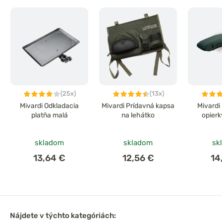
(25x)
(13x)
Mivardi Odkladacia
Mivardi Prídavná kapsa
Mivardi
platňa malá
na lehátko
opierk
skladom
skladom
sk
13,64 €
12,56 €
14
Nájdete v týchto kategóriách: