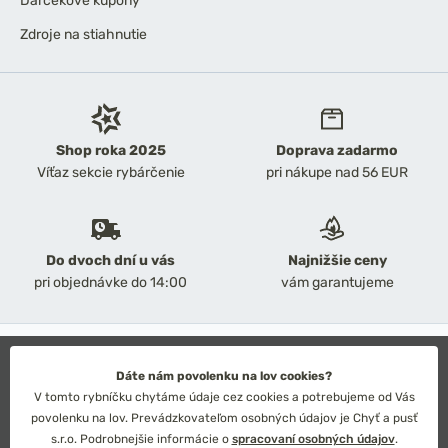
Darčekové kupóny
Zdroje na stiahnutie
Shop roka 2025
Doprava zadarmo
Víťaz sekcie rybárčenie
pri nákupe nad 56 EUR
Do dvoch dní u vás
Najnižšie ceny
pri objednávke do 14:00
vám garantujeme
2026 Chyť a pusť
Obchodné podmienky
Dáte nám povolenku na lov cookies?
Ochrana osobných údajov
V tomto rybníčku chytáme údaje cez cookies a potrebujeme od Vás
Technické riešenie: Simplia s.r.o.
povolenku na lov. Prevádzkovateľom osobných údajov je Chyť a pusť
Strategický dizajn: Petr Široký
s.r.o. Podrobnejšie informácie o
spracovaní osobných údajov
.