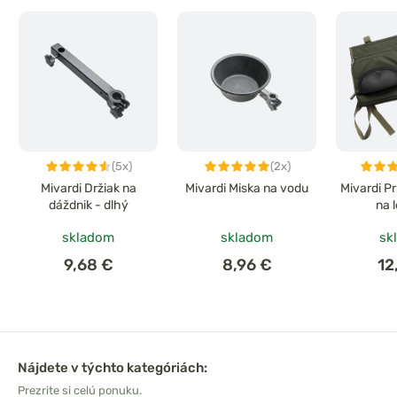
(5x)
(2x)
Mivardi Držiak na
Mivardi Miska na vodu
Mivardi P
dáždnik - dlhý
na 
skladom
skladom
sk
9,68 €
8,96 €
12
Nájdete v týchto kategóriách:
Prezrite si celú ponuku.