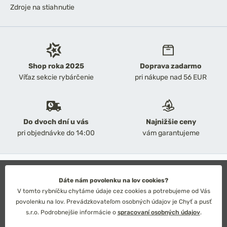
Zdroje na stiahnutie
Shop roka 2025
Doprava zadarmo
Víťaz sekcie rybárčenie
pri nákupe nad 56 EUR
Do dvoch dní u vás
Najnižšie ceny
pri objednávke do 14:00
vám garantujeme
2026 Chyť a pusť
Obchodné podmienky
Dáte nám povolenku na lov cookies?
Ochrana osobných údajov
V tomto rybníčku chytáme údaje cez cookies a potrebujeme od Vás
Technické riešenie: Simplia s.r.o.
povolenku na lov. Prevádzkovateľom osobných údajov je Chyť a pusť
Strategický dizajn: Petr Široký
s.r.o. Podrobnejšie informácie o
spracovaní osobných údajov
.