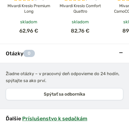
Mivardi Kreslo Premium
Mivardi Kreslo Comfort
Mivar
Long
Quattro
CamoCO
skladom
skladom
sk
62,96 €
82,76 €
89
Otázky
0
Žiadne otázky – v pracovný deň odpovieme do 24 hodín,
spýtajte sa ako prví.
Spýtať sa odborníka
Ďalšie
Príslušenstvo k sedačkám