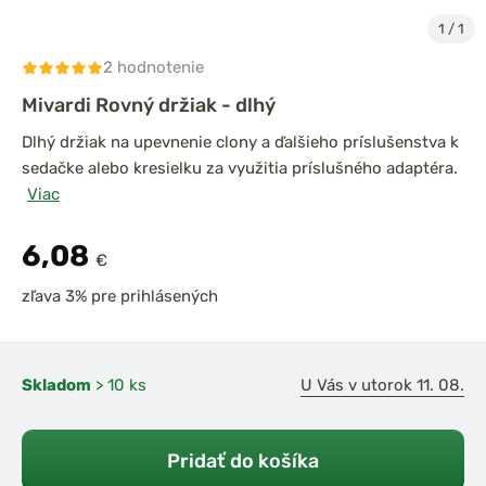
1
/
1
2 hodnotenie
Mivardi Rovný držiak - dlhý
Dlhý držiak na upevnenie clony a ďalšieho príslušenstva k
sedačke alebo kresielku za využitia príslušného adaptéra.
Viac
6,08
€
zľava 3% pre prihlásených
Skladom
> 10 ks
U Vás v utorok 11. 08.
Pridať do košíka