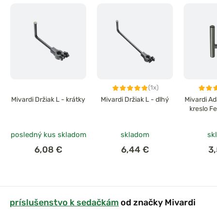
(1x)
Mivardi Držiak L - krátky
Mivardi Držiak L - dlhý
Mivardi Ad
kreslo F
posledný kus skladom
skladom
sk
6,08 €
6,44 €
3
príslušenstvo k sedačkám
od značky Mivardi