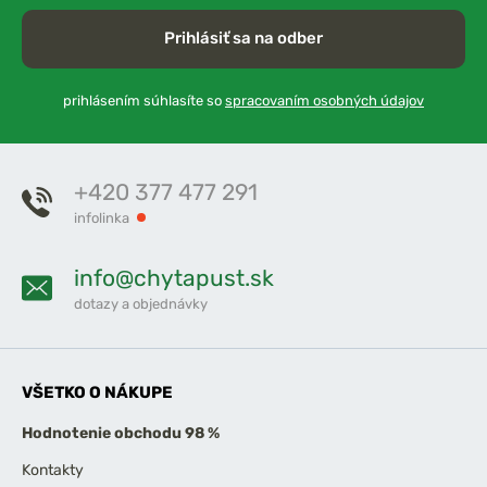
Prihlásiť sa na odber
prihlásením súhlasíte so
spracovaním osobných údajov
+420 377 477 291
infolinka
info@chytapust.sk
dotazy a objednávky
VŠETKO O NÁKUPE
Hodnotenie obchodu 98 %
Kontakty