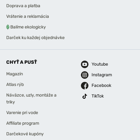
Doprava a platba
Vrátenie a reklamácia
Balíme ekologicky
Darček ku každej objednávke
CHYŤ A PUSŤ
Youtube
Magazín
Instagram
Atlas rýb
Facebook
Náväzce, uzly, montáže a
TikTok
triky
Varenie pri vode
Affiliate program
Darčekové kupóny