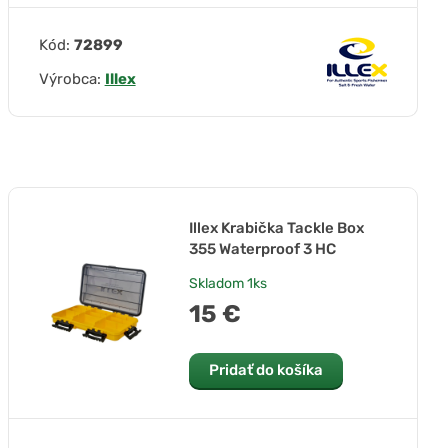
Kód:
72899
Výrobca:
Illex
Illex Krabička Tackle Box
355 Waterproof 3 HC
Skladom
1ks
15 €
Pridať do košíka