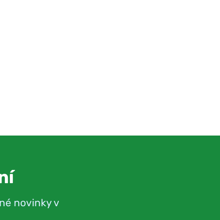
ní
né novinky v
.