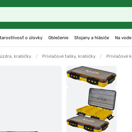
tarostlivosť o úlovky
Oblečenie
Stojany a hlásiče
Na vode
púzdra, krabičky
/
Prívlačové tašky, krabičky
/
Prívlačové k