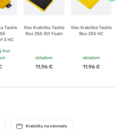
ka Tackle
Illex Krabička Tackle
Illex Krabička Tackle
Illex 
355
Box 255 Slit Foam
Box 255 HC
Box
of 3 HC
ý kus
dom
skladom
skladom
u 
€
11,96 €
11,96 €
Krabičky na návnady