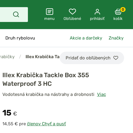
0
menu
Obľúbené
prihlásiť
košík
Druh rybolovu
Akcie a darčeky
Značky
rabičky
/
Illex Krabička Tackle…
Pridať do obľúbených
Illex Krabička Tackle Box 355
Waterproof 3 HC
Vodotesná krabička na nástrahy a drobnosti
Viac
15
€
pre
členov Chyť a pusť