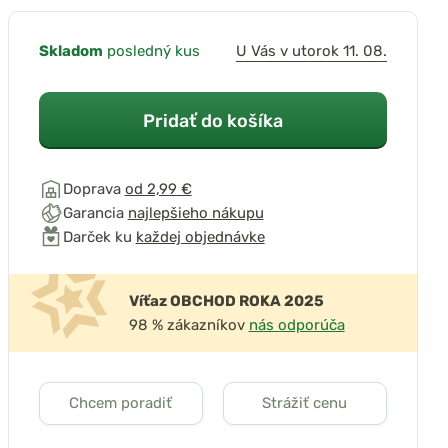
Skladom
posledný kus
U Vás v utorok 11. 08.
Pridať do košíka
Doprava
od 2,99 €
Garancia
najlepšieho nákupu
Darček ku
každej objednávke
Víťaz OBCHOD ROKA 2025
98 % zákazníkov
nás odporúča
Chcem poradiť
Strážiť cenu