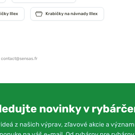
ičky Illex
Krabičky na návnady Illex
,
contact@sensas.fr
ledujte novinky v rybárče
videá z našich výprav, zľavové akcie a význam
ponuke na váš e-mail. Od rybárov pre rybárov