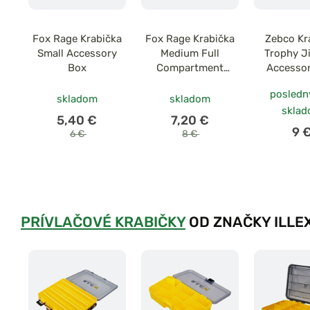
Fox Rage Krabička
Fox Rage Krabička
Zebco Kr
Small Accessory
Medium Full
Trophy J
Box
Compartment
Accesso
Accessory Box
posledn
skladom
skladom
skla
5,40 €
7,20 €
9 
6 €
8 €
PRÍVLAČOVÉ KRABIČKY
OD ZNAČKY ILLE