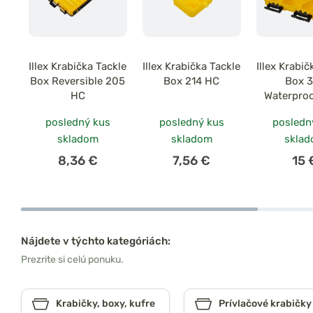
Illex Krabička Tackle
Illex Krabička Tackle
Illex Krabič
Box Reversible 205
Box 214 HC
Box 
HC
Waterpro
posledný kus
posledný kus
posledn
skladom
skladom
skla
8,36 €
7,56 €
15 
Nájdete v týchto kategóriách:
Prezrite si celú ponuku.
Krabičky, boxy, kufre
Prívlačové krabičky