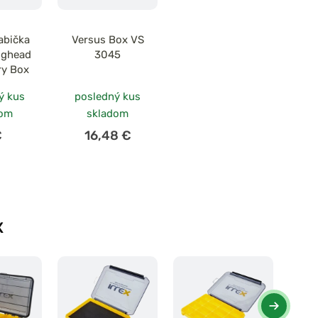
abička
Versus Box VS
ighead
3045
ry Box
ý kus
posledný kus
dom
skladom
€
16,48 €
X