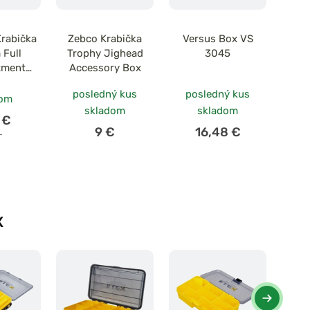
Krabička
Zebco Krabička
Versus Box VS
 Full
Trophy Jighead
3045
tment
Accessory Box
ry Box
posledný kus
posledný kus
dom
skladom
skladom
 €
9 €
16,48 €
€
X