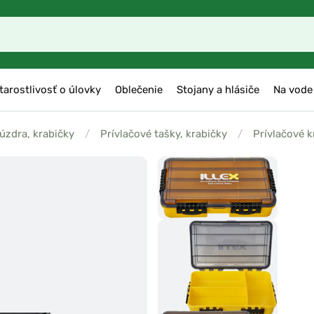
tarostlivosť o úlovky
Oblečenie
Stojany a hlásiče
Na vode
púzdra, krabičky
/
Prívlačové tašky, krabičky
/
Prívlačové k