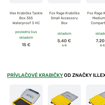
Illex Krabička Tackle
Fox Rage Krabička
Fox Rage 
Box 355
Small Accessory
Medium
Waterproof 3 HC
Box
Compar
Accesso
posledný kus
skladom
skla
skladom
5,40 €
7,20
15 €
6 €
8 
PRÍVLAČOVÉ KRABIČKY
OD ZNAČKY ILLE