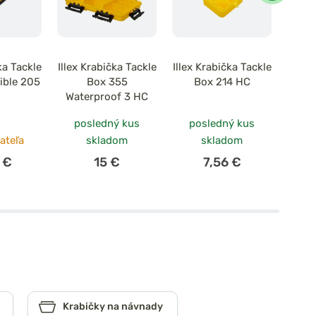
ka Tackle
Illex Krabička Tackle
Illex Krabička Tackle
Illex 
ible 205
Box 355
Box 214 HC
B
Waterproof 3 HC
posledný kus
posledný kus
ateľa
skladom
skladom
 €
15 €
7,56 €
Krabičky na návnady