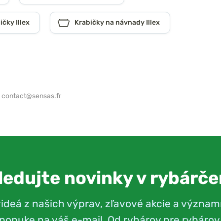
ičky Illex
Krabičky na návnady Illex
,
contact@sensas.fr
ledujte novinky v rybárče
videá z našich výprav, zľavové akcie a význam
ponuke na váš e-mail. Od rybárov pre rybárov