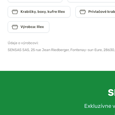
Krabičky, boxy, kufre Illex
Prívlačové krab
Výrobca: Illex
Údaje o výrobcovi:
SENSAS SAS,
25 rue Jean Riedberger, Fontenay-sur-Eure, 28630
S
Exkluzívne 