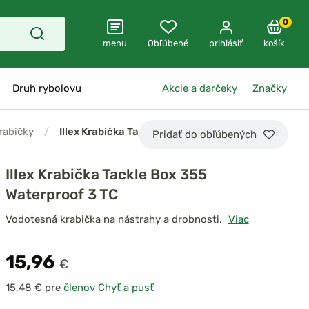
0
menu
Obľúbené
prihlásiť
košík
Druh rybolovu
Akcie a darčeky
Značky
rabičky
/
Illex Krabička Tackle…
Pridať do obľúbených
Illex Krabička Tackle Box 355
Waterproof 3 TC
Vodotesná krabička na nástrahy a drobnosti.
Viac
15,96
€
pre
členov Chyť a pusť