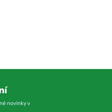
ní
né novinky v
.