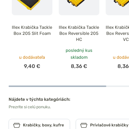
Illex Krabička Tackle
Illex Krabička Tackle
Illex Krabič
Box 205 Slit Foam
Box Reversible 205
Box Revers
HC
VC
posledný kus
u dodávateľa
skladom
u dodáv
9,40 €
8,36 €
8,36
Nájdete v týchto kategóriách:
Prezrite si celú ponuku.
Krabičky, boxy, kufre
Prívlačové krabičky