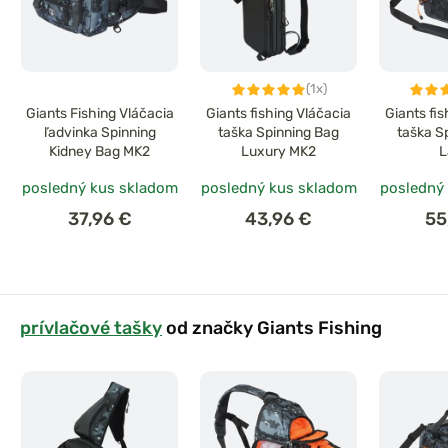
(1x)
Giants Fishing Vláčacia
Giants fishing Vláčacia
Giants fi
ľadvinka Spinning
taška Spinning Bag
taška S
Kidney Bag MK2
Luxury MK2
L
posledný kus skladom
posledný kus skladom
posledný
37,96 €
43,96 €
55
prívlačové tašky
od značky Giants Fishing