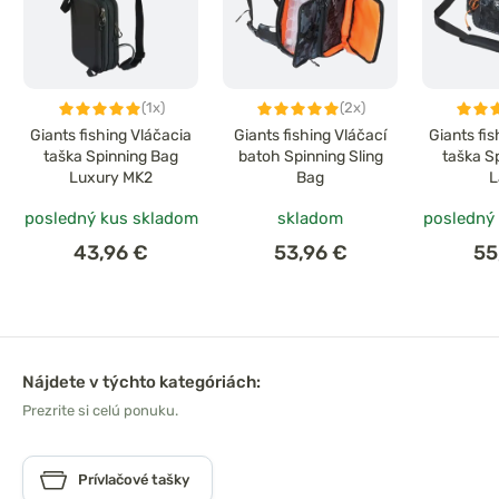
(1x)
(2x)
Giants fishing Vláčacia
Giants fishing Vláčací
Giants fi
taška Spinning Bag
batoh Spinning Sling
taška S
Luxury MK2
Bag
L
posledný kus skladom
skladom
posledný
43,96 €
53,96 €
55
Nájdete v týchto kategóriách:
Prezrite si celú ponuku.
Prívlačové tašky