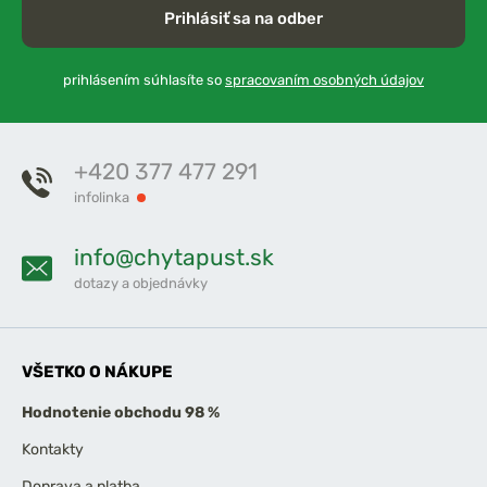
Prihlásiť sa na odber
prihlásením súhlasíte so
spracovaním osobných údajov
+420 377 477 291
infolinka
info@chytapust.sk
dotazy a objednávky
VŠETKO O NÁKUPE
Hodnotenie obchodu 98 %
Kontakty
Doprava a platba