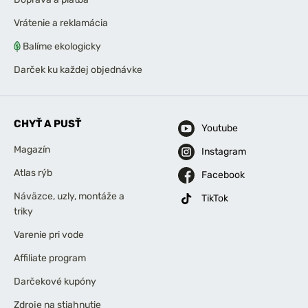
Vrátenie a reklamácia
Balíme ekologicky
Darček ku každej objednávke
CHYŤ A PUSŤ
Youtube
Magazín
Instagram
Atlas rýb
Facebook
Náväzce, uzly, montáže a
TikTok
triky
Varenie pri vode
Affiliate program
Darčekové kupóny
Zdroje na stiahnutie