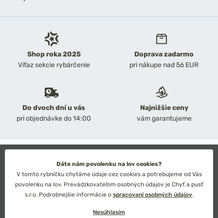
Shop roka 2025
Doprava zadarmo
Víťaz sekcie rybárčenie
pri nákupe nad 56 EUR
Do dvoch dní u vás
Najnižšie ceny
pri objednávke do 14:00
vám garantujeme
2026 Chyť a pusť
Obchodné podmienky
Dáte nám povolenku na lov cookies?
Ochrana osobných údajov
V tomto rybníčku chytáme údaje cez cookies a potrebujeme od Vás
Technické riešenie: Simplia s.r.o.
povolenku na lov. Prevádzkovateľom osobných údajov je Chyť a pusť
Strategický dizajn: Petr Široký
s.r.o. Podrobnejšie informácie o
spracovaní osobných údajov
.
Nesúhlasím