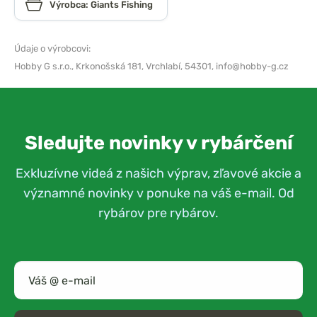
Výrobca: Giants Fishing
Údaje o výrobcovi:
Hobby G s.r.o.,
Krkonošská 181, Vrchlabí, 54301,
info@hobby-g.cz
Sledujte novinky v rybárčení
Exkluzívne videá z našich výprav, zľavové akcie a
významné novinky v ponuke na váš e-mail. Od
rybárov pre rybárov.