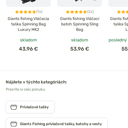
(1x)
(2x)
Giants fishing Vláčacia
Giants fishing Vláčací
Giants fi
taška Spinning Bag
batoh Spinning Sling
taška S
Luxury MK2
Bag
L
skladom
skladom
posledný
43,96 €
53,96 €
55
Nájdete v týchto kategóriách:
Prezrite si celú ponuku.
Prívlačové tašky
Giants Fishing prívlačové tašky, batohy a vesty