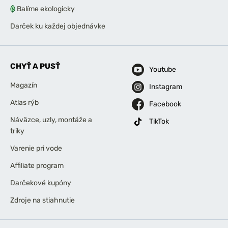
Balíme ekologicky
Darček ku každej objednávke
CHYŤ A PUSŤ
Youtube
Magazín
Instagram
Atlas rýb
Facebook
Náväzce, uzly, montáže a
TikTok
triky
Varenie pri vode
Affiliate program
Darčekové kupóny
Zdroje na stiahnutie