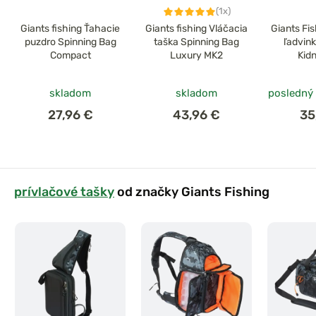
(1x)
Giants fishing Ťahacie
Giants fishing Vláčacia
Giants Fi
puzdro Spinning Bag
taška Spinning Bag
ľadvin
Compact
Luxury MK2
Kid
skladom
skladom
posledný
27,96 €
43,96 €
35
prívlačové tašky
od značky Giants Fishing