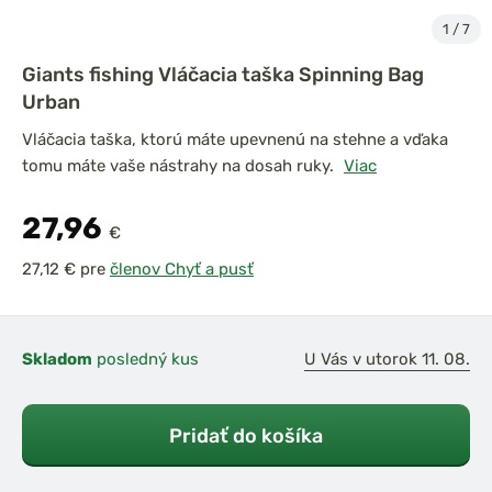
1
/
7
Giants fishing Vláčacia taška Spinning Bag
Urban
Vláčacia taška, ktorú máte upevnenú na stehne a vďaka
tomu máte vaše nástrahy na dosah ruky.
Viac
27,96
€
pre
členov Chyť a pusť
Skladom
posledný kus
U Vás v utorok 11. 08.
Pridať do košíka