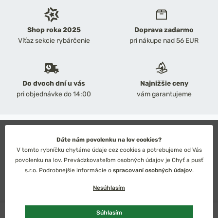
Shop roka 2025
Doprava zadarmo
Víťaz sekcie rybárčenie
pri nákupe nad 56 EUR
Do dvoch dní u vás
Najnižšie ceny
pri objednávke do 14:00
vám garantujeme
2026 Chyť a pusť
Obchodné podmienky
Dáte nám povolenku na lov cookies?
Ochrana osobných údajov
V tomto rybníčku chytáme údaje cez cookies a potrebujeme od Vás
Technické riešenie: Simplia s.r.o.
povolenku na lov. Prevádzkovateľom osobných údajov je Chyť a pusť
Strategický dizajn: Petr Široký
s.r.o. Podrobnejšie informácie o
spracovaní osobných údajov
.
Nesúhlasím
Skladom
1 ks
Súhlasím
Slovensko
Česko
Euro
Kč