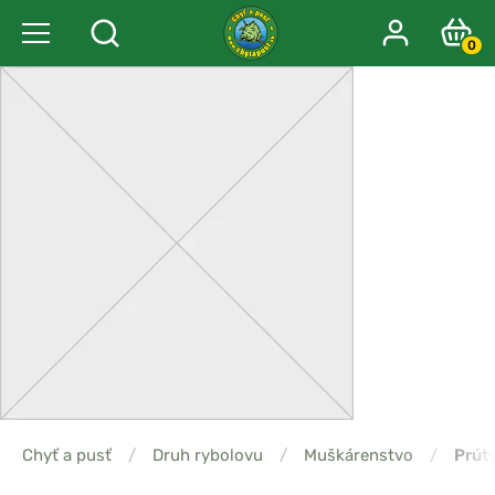
0
Chyť a pusť
/
Druh rybolovu
/
Muškárenstvo
/
Prút