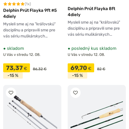
(1x)
Delphin Prút Flayka 8ft
Delphin Prút Flayka 9ft #5
4diely
4diely
Mysleli sme aj na "kráľovskú"
Mysleli sme aj na "kráľovskú"
disciplínu a pripravili sme pre
disciplínu a pripravili sme pre
vás sériu muškárskych…
vás sériu muškárskych…
●
skladom
●
posledný kus skladom
U Vás v stredu 12. 08.
U Vás v stredu 12. 08.
73,37
69,70
€
€
86,32 €
82 €
-15 %
-15 %