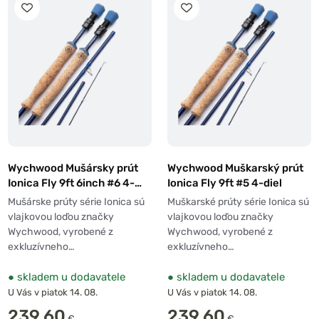
Wychwood Mušársky prút
Wychwood Muškarský prút
Ionica Fly 9ft 6inch #6 4-
Ionica Fly 9ft #5 4-diel
diel
Mušárske prúty série Ionica sú
Muškarské prúty série Ionica sú
vlajkovou loďou značky
vlajkovou loďou značky
Wychwood, vyrobené z
Wychwood, vyrobené z
exkluzívneho…
exkluzívneho…
●
skladem u dodavatele
●
skladem u dodavatele
U Vás v piatok 14. 08.
U Vás v piatok 14. 08.
239,60
239,60
€
€