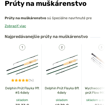
Prúty na muškárenstvo
Prúty na muškárenstvo
sú špeciálne navrhnuté pre
jemný a presný rybolov s muškami. Vďaka svojej
ľahkej
Zobraziť viac
konštrukcii, citlivému hrotu a špecifickému akcijnému
profilu
umožňujú
presné hádzanie ľahkých mušiek
aj v
Najpredávanejšie
prúty na muškárenstvo
náročných podmienkach. Sú dostupné v rôznych dĺžkach
a AFTM triedach, aby vyhovovali
tak jemnému
pstruhového chytaniu na malých potokoch, ako aj
silnejšiemu muškárenstvu na väčších riekach.
(1x)
Delphin Prút Flayka 9ft
Delphin Prút Flayka 8ft
Wychwood M
#5 4diely
4diely
prút Flow MKI
8,6ft,
skladom
skladom
skladem u do