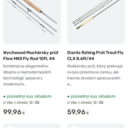
Wychwood Muchársky prút
Giants fishing Prút Trout Fly
Flow MKII Fly Rod 10ft, #4
CLX 8,6ft/#4
Kombinácia elegantného
Muškársky prút, ktorý prekvapí
dizajnu a najmodernejších
svojou priaznivou cenou, ale
technológií, spojená s
hlavne skvelým spracovaním
modernými…
a…
●
posledný kus skladom
●
posledný kus skladom
U Vás v stredu 12. 08.
U Vás v stredu 12. 08.
99,96
59,96
€
€