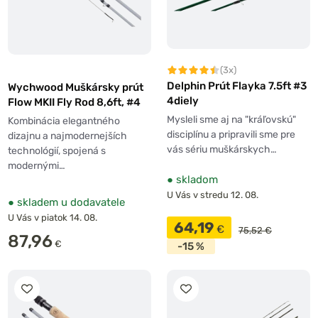
(3x)
Delphin Prút Flayka 7.5ft #3
Wychwood Muškársky prút
4diely
Flow MKII Fly Rod 8,6ft, #4
Mysleli sme aj na "kráľovskú"
Kombinácia elegantného
disciplínu a pripravili sme pre
dizajnu a najmodernejších
vás sériu muškárskych…
technológií, spojená s
modernými…
●
skladom
U Vás v stredu 12. 08.
●
skladem u dodavatele
U Vás v piatok 14. 08.
64,19
€
75,52 €
87,96
€
-15 %