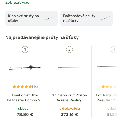
Zobraziť viac
zdolávanie
tejto dravej ryby a zároveň ponúkajú
citlivý
vrch
pre rýchlu reakciu na zákus.
Odolná konštrukcia
Klasické pruty na
Baitcastové pruty
blanku
uľahčuje hádzanie ťažších návnad, ako sú
šťuky
na šťuky
wobblery, jerkbaity či veľké gumené nástrahy, a umožňuje
udržať kontrolu nad zdolávanou rybou.
Najpredávanejšie
prúty na šťuky
(1x)
Kinetic Set Ozor
Shimano Prút Poison
Fox Rage Prú
Baitcaster Combo MH
Adrena Casting
Pike Cast 2
195cm 10-40g +
174XHSB 2,24m 7'4''
80g 1
skladom
u dodávateľa
sklad
navijak 200 LH
max 150g 1+1pc
78,80 €
373,16 €
51,30