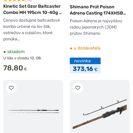
Kinetic Set Ozor Baitcaster
Shimano Prút Poison
Combo MH 195cm 10-40g +
Adrena Casting 174XHSB
navijak 200 LH
2,24m 7'4'' max 150g 1+1pc
Cenovo dostupné baitcastové
Poison Adrena je najvyššou
kombo určené na lov štík,
radou japonských (JDM)
ostriežov a zubáčov, ktoré
prútov Shimano.
ponúka…
●
u dodávateľa
●
skladom
U Vás v stredu 12. 08.
novinka
78,80
373,16
€
€