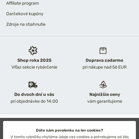
Affiliate program
Darčekové kupóny
Zdroje na stiahnutie
Shop roka 2025
Doprava zadarmo
Víťaz sekcie rybárčenie
pri nákupe nad 56 EUR
Do dvoch dní u vás
Najnižšie ceny
pri objednávke do 14:00
vám garantujeme
2026 Chyť a pusť
Obchodné podmienky
Dáte nám povolenku na lov cookies?
Ochrana osobných údajov
V tomto rybníčku chytáme údaje cez cookies a potrebujeme od Vás