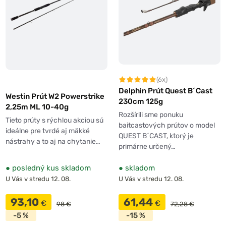
(6x)
Delphin Prút Quest B´Cast
Westin Prút W2 Powerstrike
230cm 125g
2,25m ML 10-40g
Rozšírili sme ponuku
Tieto prúty s rýchlou akciou sú
baitcastových prútov o model
ideálne pre tvrdé aj mäkké
QUEST B´CAST, ktorý je
nástrahy a to aj na chytanie…
primárne určený…
●
posledný kus skladom
●
skladom
U Vás v stredu 12. 08.
U Vás v stredu 12. 08.
93,10
61,44
€
€
98 €
72,28 €
-5 %
-15 %