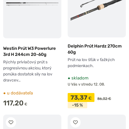
Delphin Prút Hardz 270cm
Westin Prút W3 Powerlure
60g
3rd H 244cm 20-60g
Prút na lov šťúk v ťažkých
Rýchly prívlačový prút s
podmienkach.
progresívnou akciou, ktorý
ponúka dostatok sily na lov
●
skladom
dravcev…
U Vás v stredu 12. 08.
●
u dodávateľa
73,37
€
86,32 €
117,20
€
-15 %