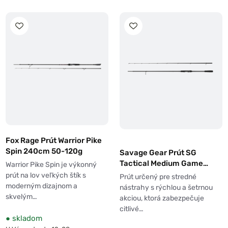
Fox Rage Prút Warrior Pike
Spin 240cm 50-120g
Savage Gear Prút SG
Tactical Medium Game
Warrior Pike Spin je výkonný
2,43m 15-45g
prút na lov veľkých štík s
Prút určený pre stredné
moderným dizajnom a
nástrahy s rýchlou a šetrnou
skvelým…
akciou, ktorá zabezpečuje
citlivé…
●
skladom