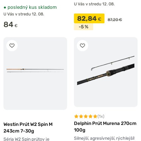
U Vás v stredu 12. 08.
●
posledný kus skladom
U Vás v stredu 12. 08.
82,84
€
87,20 €
84
€
-5 %
(1x)
Delphin Prút Murena 270cm
Westin Prút W2 Spin M
100g
243cm 7-30g
Silnejší, agresívnejší, rýchlejší!
Séria W2 Spin prútov je