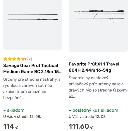
(2x)
Favorite Prút X1.1 Travel
Savage Gear Prút Tactical
804H 2.44m 16-54g
Medium Game BC 2,13m 15-
45g
Štvordielny cestovný
Určený pre stredné nástrahy, s
prívlačový prút určený na lov
rýchlou a zároveň šetrnou
dravých rýb so stredne ťažkými
akciou, ktorá umožňuje
až…
bezpečné…
●
skladom
●
posledný kus skladom
U Vás v stredu 12. 08.
U Vás v stredu 12. 08.
114
111,60
€
€