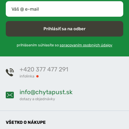
Prihlásiť sa na odber
prihlásením súhlasíte so
spracovaním osobných údajov
+420 377 477 291
infolinka
info@chytapust.sk
dotazy a objednávky
VŠETKO O NÁKUPE