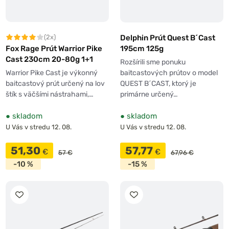
Delphin Prút Quest B´Cast
(2x)
195cm 125g
Fox Rage Prút Warrior Pike
Cast 230cm 20-80g 1+1
Rozšírili sme ponuku
baitcastových prútov o model
Warrior Pike Cast je výkonný
QUEST B´CAST, ktorý je
baitcastový prút určený na lov
primárne určený…
štík s väčšími nástrahami,…
●
skladom
●
skladom
U Vás v stredu 12. 08.
U Vás v stredu 12. 08.
51,30
57,77
€
€
57 €
67,96 €
-10 %
-15 %