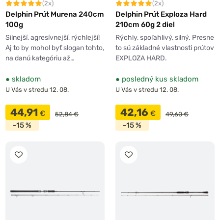
(2x)
(2x)
Delphin Prút Murena 240cm
Delphin Prút Exploza Hard
100g
210cm 60g 2 diel
Silnejší, agresívnejší, rýchlejší!
Rýchly, spoľahlivý, silný. Presne
Aj to by mohol byť slogan tohto,
to sú základné vlastnosti prútov
na danú kategóriu až…
EXPLOZA HARD.
●
skladom
●
posledný kus skladom
U Vás v stredu 12. 08.
U Vás v stredu 12. 08.
44,91
42,16
€
€
52,84 €
49,60 €
-15 %
-15 %