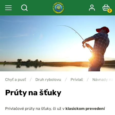
0
Chyť a pusť
/
Druh rybolovu
/
Prívlač
/
Návnady na 
Prúty na šťuky
Prívlačové prúty na šťuky, či už v
klasickom prevedení
alebo v variante
baitcast
, sú navrhnuté na
silové