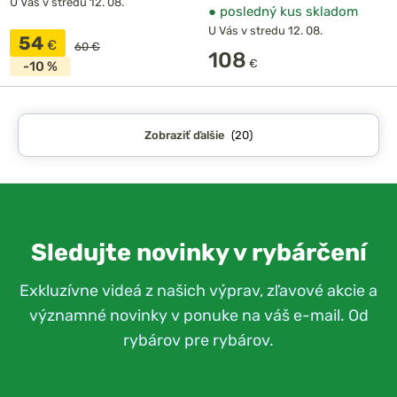
U Vás v stredu 12. 08.
●
posledný kus skladom
U Vás v stredu 12. 08.
54
€
60 €
108
€
-10 %
Zobraziť ďalšie
(20)
Sledujte novinky v rybárčení
Exkluzívne videá z našich výprav, zľavové akcie a
významné novinky v ponuke na váš e-mail. Od
rybárov pre rybárov.