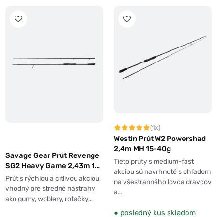
(1x)
Westin Prút W2 Powershad
2,4m MH 15-40g
Savage Gear Prút Revenge
Tieto prúty s medium-fast
SG2 Heavy Game 2,43m 15-
akciou sú navrhnuté s ohľadom
55g
Prút s rýchlou a citlivou akciou,
na všestranného lovca dravcov
vhodný pre stredné nástrahy
a…
ako gumy, woblery, rotačky,…
●
posledný kus skladom