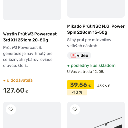
Mikado Prút NSC N.G. Power
Spin 228cm 15-50g
Westin Prút W3 Powercast
3rd XH 251cm 20-80g
Silný prút pre milovníkov
veľkých nástrah.
Prút W3 Powercast 3.
generácie je navrhnutý pre
video
serióznych rybárov loviace
●
posledný kus skladom
dravce, ktorí…
U Vás v stredu 12. 08.
●
u dodávateľa
39,56
€
43,96 €
127,60
€
-10 %