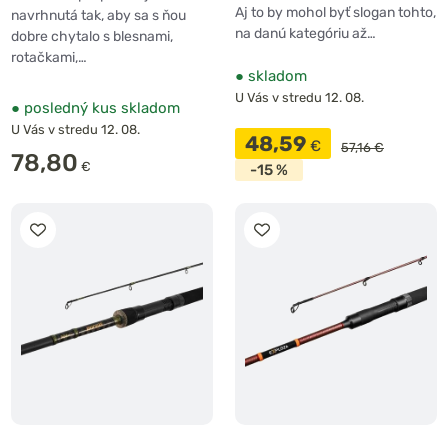
Aj to by mohol byť slogan tohto,
navrhnutá tak, aby sa s ňou
na danú kategóriu až…
dobre chytalo s blesnami,
rotačkami,…
●
skladom
U Vás v stredu 12. 08.
●
posledný kus skladom
U Vás v stredu 12. 08.
48,59
€
57,16 €
78,80
€
-15 %