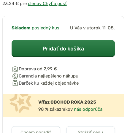
pre
členov Chyť a pusť
Skladom
posledný kus
U Vás v utorok 11. 08.
Pridať do košíka
Doprava
od 2,99 €
Garancia
najlepšieho nákupu
Darček ku
každej objednávke
Víťaz OBCHOD ROKA 2025
98 % zákazníkov
nás odporúča
Chcem poradiť
Strážiť cenu