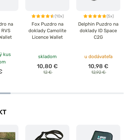
(10x)
(5x)
dro na
Fox Puzdro na
Delphin Puzdro na
Fox
y RVS
doklady Camolite
doklady ID Space
na do
Wallet
Licence Wallet
C2G
Ca
ý kus
skladom
u dodávateľa
dom
10,80 €
10,98 €
€
12 €
12,92 €
KT