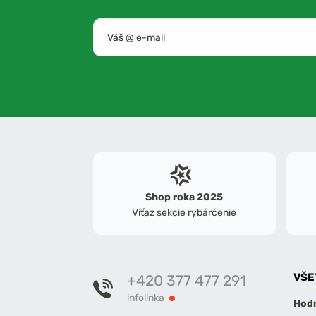
Shop roka 2025
Víťaz sekcie rybárčenie
VŠE
+420 377 477 291
infolinka
Hodn