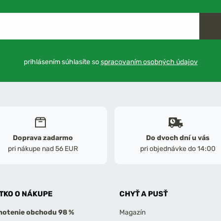
prihlásením súhlasíte so
spracovaním osobných údajov
Doprava zadarmo
Do dvoch dní u vás
pri nákupe nad 56 EUR
pri objednávke do 14:00
TKO O NÁKUPE
CHYŤ A PUSŤ
otenie obchodu 98 %
Magazín