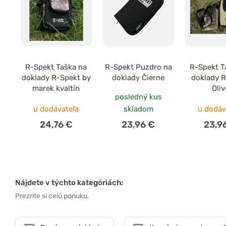
R-Spekt Taška na
R-Spekt Puzdro na
R-Spekt T
doklady R-Spekt by
doklady Čierne
doklady 
marek kvaltín
Oliv
posledný kus
u dodávateľa
skladom
u dodáv
24,76 €
23,96 €
23,9
Nájdete v týchto kategóriách:
Prezrite si celú ponuku.