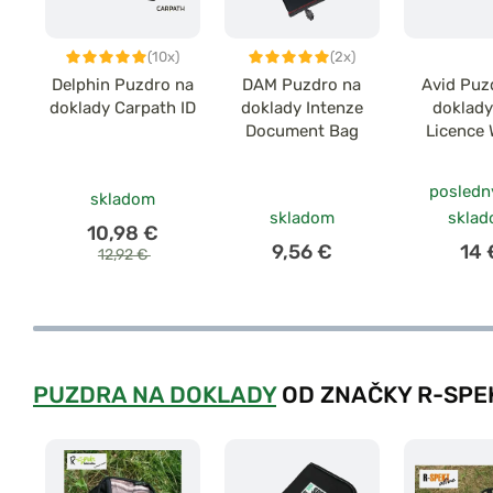
(10x)
(2x)
Delphin Puzdro na
DAM Puzdro na
Avid Puz
doklady Carpath ID
doklady Intenze
doklad
Document Bag
Licence 
posledn
skladom
skladom
skla
10,98 €
9,56 €
14 
12,92 €
PUZDRA NA DOKLADY
OD ZNAČKY R-SPE