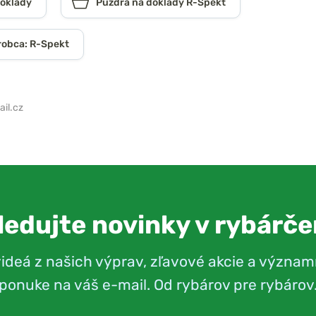
doklady
Puzdra na doklady R-Spekt
robca: R-Spekt
il.cz
ledujte novinky v rybárče
videá z našich výprav, zľavové akcie a význam
ponuke na váš e-mail. Od rybárov pre rybárov