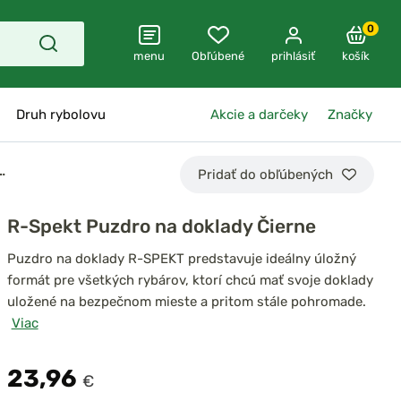
0
menu
Obľúbené
prihlásiť
košík
Druh rybolovu
Akcie a darčeky
Značky
…
Pridať do obľúbených
R-Spekt Puzdro na doklady Čierne
Puzdro na doklady R-SPEKT predstavuje ideálny úložný
formát pre všetkých rybárov, ktorí chcú mať svoje doklady
uložené na bezpečnom mieste a pritom stále pohromade.
Viac
23,96
€