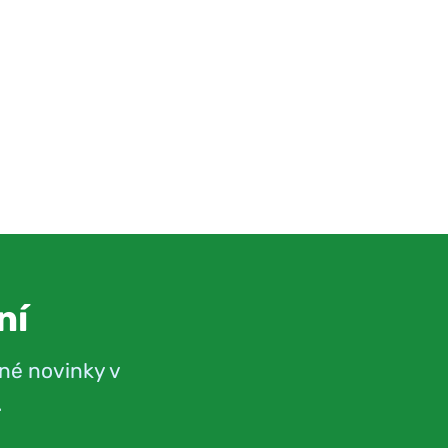
ní
né novinky v
.