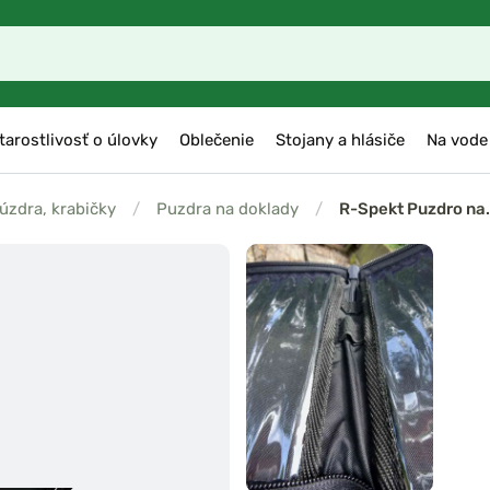
tarostlivosť o úlovky
Oblečenie
Stojany a hlásiče
Na vode
púzdra, krabičky
/
Puzdra na doklady
/
R-Spekt Puzdro na