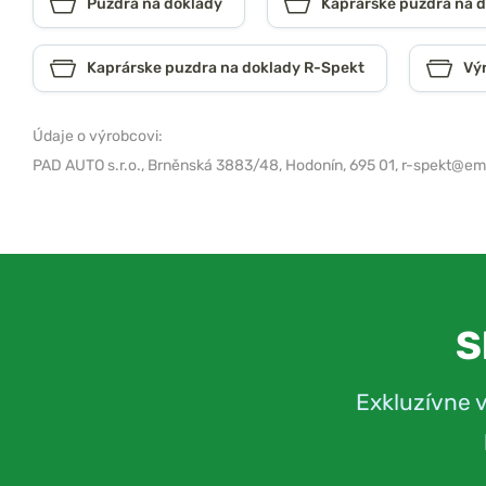
Puzdra na doklady
Kaprárske puzdra na 
Kaprárske puzdra na doklady R-Spekt
Vý
Údaje o výrobcovi:
PAD AUTO s.r.o.,
Brněnská 3883/48, Hodonín, 695 01,
r-spekt@ema
S
Exkluzívne 