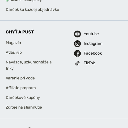
Darček ku každej objednávke
CHYŤ A PUSŤ
Youtube
Magazín
Instagram
Atlas rýb
Facebook
Náväzce, uzly, montáže a
TikTok
triky
Varenie pri vode
Affiliate program
Darčekové kupóny
Zdroje na stiahnutie