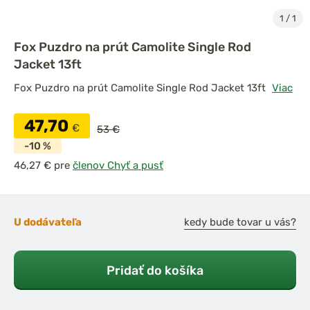
1
/
1
Fox Puzdro na prút Camolite Single Rod
Jacket 13ft
Fox Puzdro na prút Camolite Single Rod Jacket 13ft
Viac
47,70
€
53 €
-10 %
pre
členov Chyť a pusť
U dodávateľa
kedy bude tovar u vás?
Pridať do košíka