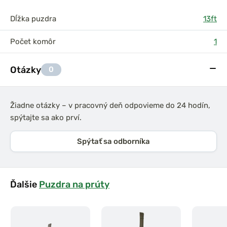
Dĺžka puzdra
13ft
Počet komôr
1
Otázky
0
Žiadne otázky – v pracovný deň odpovieme do 24 hodín,
spýtajte sa ako prví.
Spýtať sa odborníka
Ďalšie
Puzdra na prúty