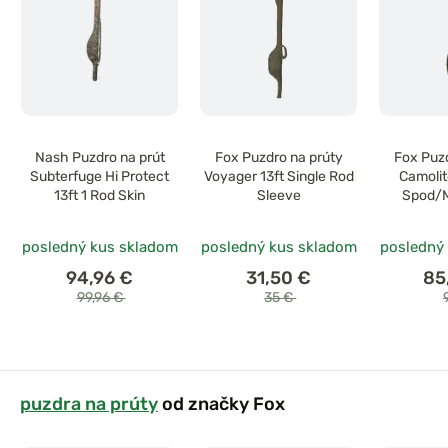
Nash Puzdro na prút
Fox Puzdro na prúty
Fox Puzd
Subterfuge Hi Protect
Voyager 13ft Single Rod
Camolit
13ft 1 Rod Skin
Sleeve
Spod/M
Ja
posledný kus skladom
posledný kus skladom
posledný
94,96 €
31,50 €
85
99,96 €
35 €
puzdra na prúty
od značky Fox