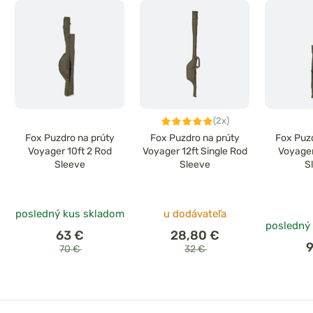
(2x)
Fox Puzdro na prúty
Fox Puzdro na prúty
Fox Puzd
Voyager 10ft 2 Rod
Voyager 12ft Single Rod
Voyager
Sleeve
Sleeve
S
posledný kus skladom
u dodávateľa
posledný
63 €
28,80 €
9
70 €
32 €