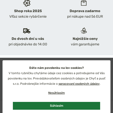
Shop roka 2025
Doprava zadarmo
Víťaz sekcie rybárčenie
pri nákupe nad 56 EUR
Do dvoch dní u vás
Najnižšie ceny
pri objednávke do 14:00
vám garantujeme
2026 Chyť a pusť
Obchodné podmienky
Dáte nám povolenku na lov cookies?
Ochrana osobných údajov
V tomto rybníčku chytáme údaje cez cookies a potrebujeme od Vás
Technické riešenie: Simplia s.r.o.
povolenku na lov. Prevádzkovateľom osobných údajov je Chyť a pusť
Strategický dizajn: Petr Široký
s.r.o. Podrobnejšie informácie o
spracovaní osobných údajov
.
Nesúhlasím
U dodávateľa
Súhlasím
Slovensko
Česko
Euro
Kč
Pridať do košíka
47,70 €
53 €