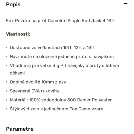
Popis
Fox Puzdro na prút Camolite Single Rod Jacket 13ft
prársky set
DAM Prút Iconic Carp
Vlastnosti:
0 3,6m 3lb
3,60m 3,50lb Akcia 1+1
el
2-dielny
Dostupné vo veľkostiach 10ft, 12ft a 13ft
Navrhnuté na uloženie jedného prútu s navijakom
Vhodné aj pre veľké Big Pit navijaky a prúty s 50mm
očkami
Odolné dvojité 10mm zipsy
Spevnené EVA rukoväte
Materiál: 100% vodoodolný 500 Denier Polyester
Štýlový dizajn v jedinečnom Fox Camo vzore
Parametre