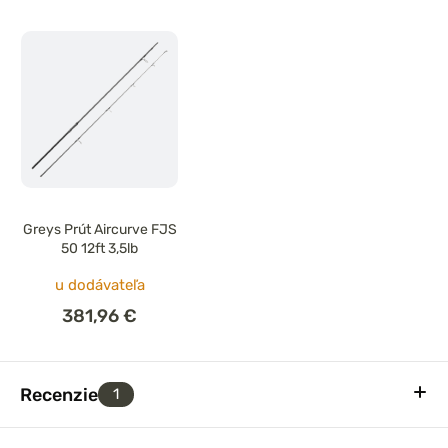
Greys Prút Aircurve FJS
50 12ft 3,5lb
u dodávateľa
381,96 €
Recenzie
1