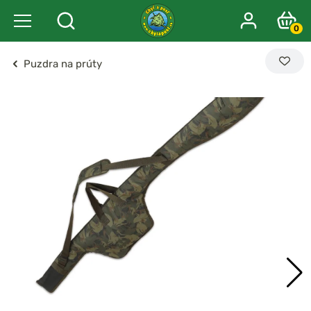
0
Puzdra na prúty