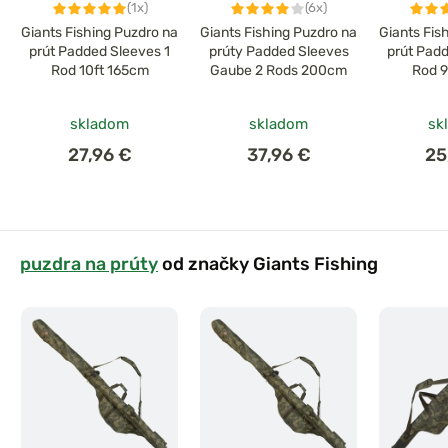
(1x)
(6x)
Giants Fishing Puzdro na
Giants Fishing Puzdro na
Giants Fis
prút Padded Sleeves 1
prúty Padded Sleeves
prút Padd
Rod 10ft 165cm
Gaube 2 Rods 200cm
Rod 9
skladom
skladom
sk
27,96 €
37,96 €
25
puzdra na prúty
od značky Giants Fishing