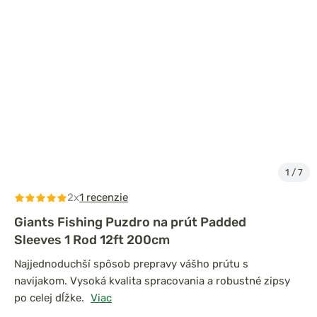
1
/
7
2x
1 recenzie
Giants Fishing Puzdro na prút Padded
Sleeves 1 Rod 12ft 200cm
Najjednoduchší spôsob prepravy vášho prútu s
navijakom. Vysoká kvalita spracovania a robustné zipsy
po celej dĺžke.
Viac