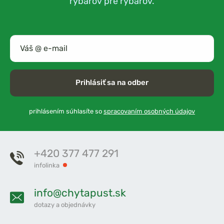
rybárov pre rybárov.
Prihlásiť sa na odber
prihlásením súhlasíte so
spracovaním osobných údajov
+420 377 477 291
infolinka
info@chytapust.sk
dotazy a objednávky