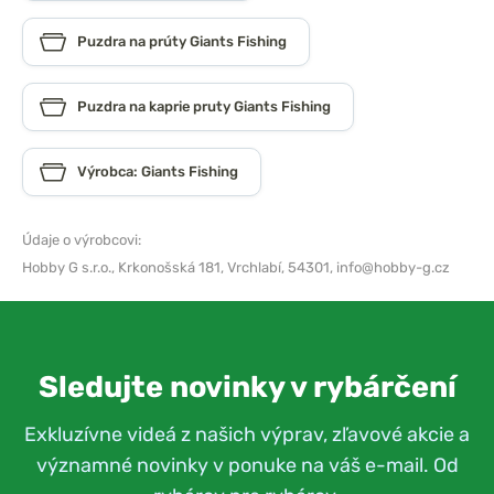
Puzdra na prúty Giants Fishing
Puzdra na kaprie pruty Giants Fishing
Výrobca: Giants Fishing
Údaje o výrobcovi:
Hobby G s.r.o.,
Krkonošská 181, Vrchlabí, 54301,
info@hobby-g.cz
Sledujte novinky v rybárčení
Exkluzívne videá z našich výprav, zľavové akcie a
významné novinky v ponuke na váš e-mail. Od