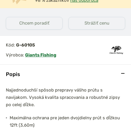
98 % zákazníkov
nás odporúča
Chcem poradiť
Strážiť cenu
prársky set
DAM Prút Iconic Carp
0 3,6m 3lb
3,60m 3,50lb Akcia 1+1
el
2-dielny
Kód:
G-60105
Výrobca:
Giants Fishing
Popis
Najjednoduchší spôsob prepravy vášho prútu s
navijakom. Vysoká kvalita spracovania a robustné zipsy
po celej dĺžke.
Maximálna ochrana pre jeden dvojdielny prút s dĺžkou
12ft (3,60m)