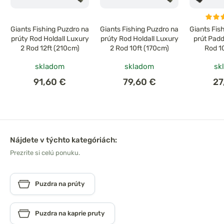
Giants Fishing Puzdro na
Giants Fishing Puzdro na
Giants Fis
prúty Rod Holdall Luxury
prúty Rod Holdall Luxury
prút Padd
2 Rod 12ft (210cm)
2 Rod 10ft (170cm)
Rod 1
skladom
skladom
sk
91,60 €
79,60 €
27
Nájdete v týchto kategóriách:
Prezrite si celú ponuku.
Puzdra na prúty
Puzdra na kaprie pruty