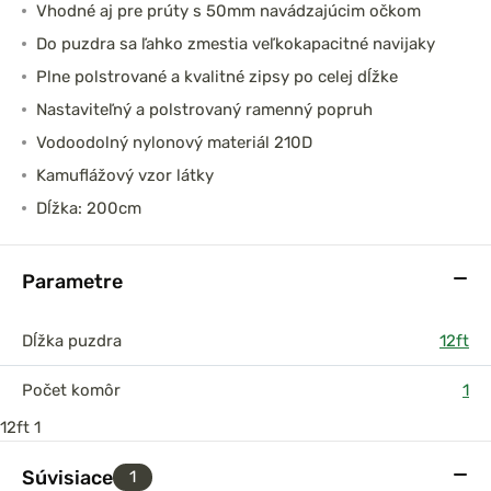
Vhodné aj pre prúty s 50mm navádzajúcim očkom
Do puzdra sa ľahko zmestia veľkokapacitné navijaky
Plne polstrované a kvalitné zipsy po celej dĺžke
Nastaviteľný a polstrovaný ramenný popruh
Vodoodolný nylonový materiál 210D
Kamuflážový vzor látky
Dĺžka: 200cm
Parametre
Dĺžka puzdra
12ft
Počet komôr
1
12ft
1
Súvisiace
1