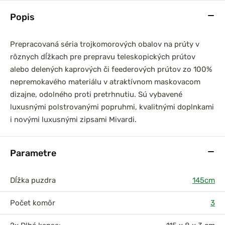
Popis
Prepracovaná séria trojkomorových obalov na prúty v
prársky set
DAM Prút Iconic Carp
rôznych dĺžkach pre prepravu teleskopických prútov
0 3,6m 3lb
3,60m 3,50lb Akcia 1+1
alebo delených kaprových či feederových prútov zo 100%
el
2-dielny
nepremokavého materiálu v atraktívnom maskovacom
dizajne, odolného proti pretrhnutiu. Sú vybavené
luxusnými polstrovanými popruhmi, kvalitnými doplnkami
i novými luxusnými zipsami Mivardi.
Parametre
Dĺžka puzdra
145cm
Počet komôr
3