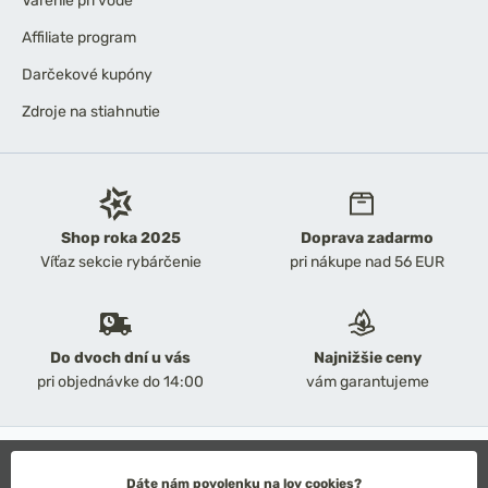
Varenie pri vode
Affiliate program
Darčekové kupóny
Zdroje na stiahnutie
Shop roka 2025
Doprava zadarmo
Víťaz sekcie rybárčenie
pri nákupe nad 56 EUR
Do dvoch dní u vás
Najnižšie ceny
pri objednávke do 14:00
vám garantujeme
2026 Chyť a pusť
Obchodné podmienky
Dáte nám povolenku na lov cookies?