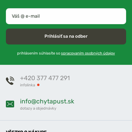
Prihlásiť sa na odber
prihlásením súhlasíte so
spracovaním osobných údajov
+420 377 477 291
infolinka
info@chytapust.sk
dotazy a objednávky