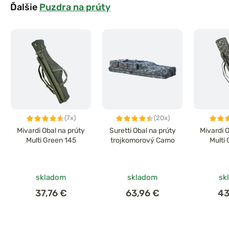
Ďalšie
Puzdra na prúty
(7x)
(20x)
Mivardi Obal na prúty
Suretti Obal na prúty
Mivardi 
Multi Green 145
trojkomorový Camo
Multi
skladom
skladom
sk
37,76 €
63,96 €
43