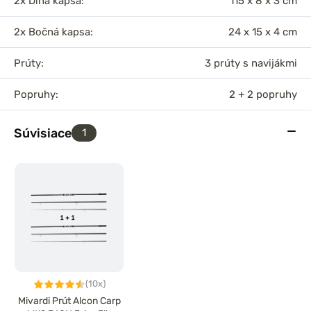
2x Dlhá kapsa:
115 x 8 x 3 cm
2x Bočná kapsa:
24 x 15 x 4 cm
Prúty:
3 prúty s navijákmi
Popruhy:
2 + 2 popruhy
Súvisiace
1
(10x)
Mivardi Prút Alcon Carp