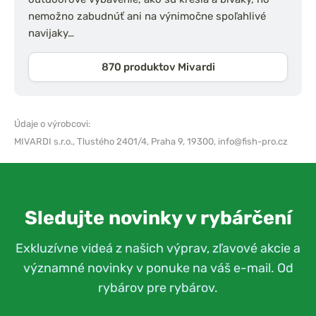
nemožno zabudnúť ani na výnimočne spoľahlivé
navijaky…
870 produktov Mivardi
Údaje o výrobcovi:
MIVARDI s.r.o.,
Tlustého 2401/4, Praha 9, 19300,
info@fish-pro.cz
Sledujte novinky v rybárčení
Exkluzívne videá z našich výprav, zľavové akcie a
významné novinky v ponuke na váš e-mail. Od
rybárov pre rybárov.