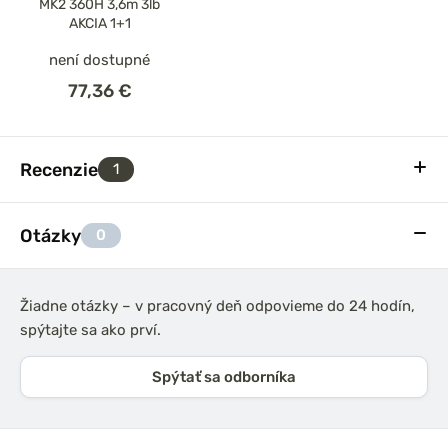
MK2 360H 3,6m 3lb
AKCIA 1+1
není dostupné
77,36 €
Recenzie
1
Otázky
0
Žiadne otázky – v pracovný deň odpovieme do 24 hodín,
spýtajte sa ako prví.
Spýtať sa odborníka