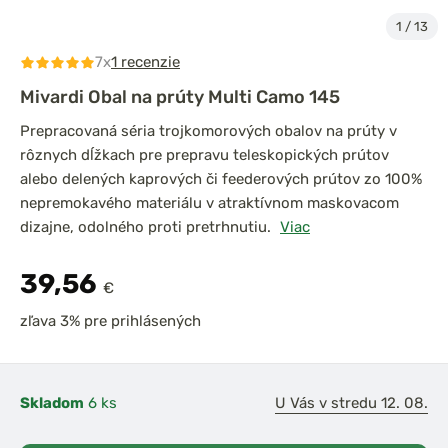
1
/
13
7x
1 recenzie
Mivardi Obal na prúty Multi Camo 145
Prepracovaná séria trojkomorových obalov na prúty v
rôznych dĺžkach pre prepravu teleskopických prútov
alebo delených kaprových či feederových prútov zo 100%
nepremokavého materiálu v atraktívnom maskovacom
dizajne, odolného proti pretrhnutiu.
Viac
39,56
€
zľava 3% pre prihlásených
Skladom
6 ks
U Vás v stredu 12. 08.