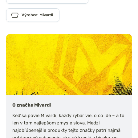
Výrobca: Mivardi
O značke Mivardi
Keď sa povie Mivardi, každý rybár vie, o čo ide – a to
len v tom najlepšom zmysle slova. Medzi
najobľúbenejšie produkty tejto značky patrí najmä
outdoorové vybavenie, ako sú kreslá a bivaky, no