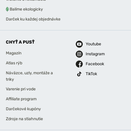
Balíme ekologicky
Darček ku každej objednávke
CHYŤ A PUSŤ
Youtube
Magazín
Instagram
Atlas rýb
Facebook
Náväzce, uzly, montáže a
TikTok
triky
Varenie pri vode
Affiliate program
Darčekové kupóny
Zdroje na stiahnutie