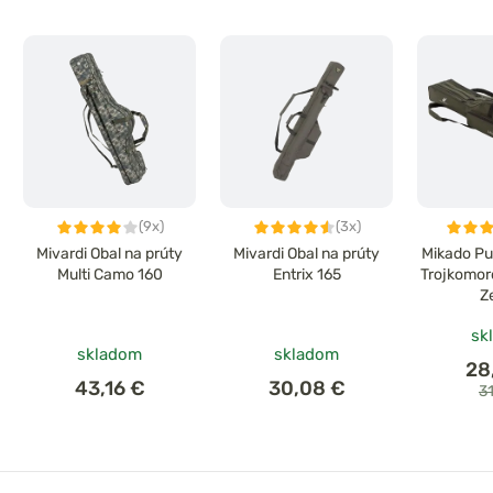
(9x)
(3x)
Mivardi Obal na prúty
Mivardi Obal na prúty
Mikado Pu
Multi Camo 160
Entrix 165
Trojkomor
Z
sk
skladom
skladom
28
43,16 €
30,08 €
3