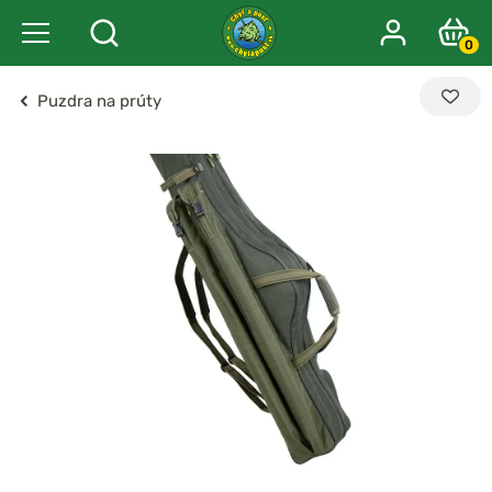
0
Puzdra na prúty