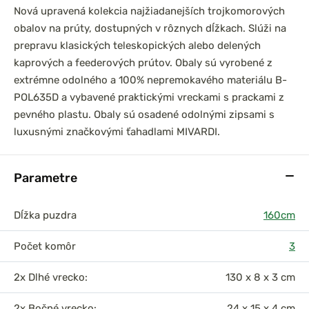
Nová upravená kolekcia najžiadanejších trojkomorových
obalov na prúty, dostupných v rôznych dĺžkach. Slúži na
prepravu klasických teleskopických alebo delených
kaprových a feederových prútov. Obaly sú vyrobené z
prársky set
DAM Prút Iconic Carp
extrémne odolného a 100% nepremokavého materiálu B-
0 3,6m 3lb
3,60m 3,50lb Akcia 1+1
POL635D a vybavené praktickými vreckami s prackami z
el
2-dielny
pevného plastu. Obaly sú osadené odolnými zipsami s
luxusnými značkovými ťahadlami MIVARDI.
Parametre
Dĺžka puzdra
160cm
Počet komôr
3
2x Dlhé vrecko:
130 x 8 x 3 cm
2x Bočné vrecko:
24 x 15 x 4 cm