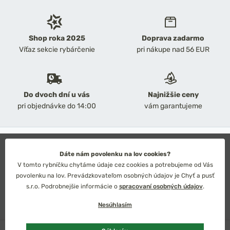
Shop roka 2025
Doprava zadarmo
Víťaz sekcie rybárčenie
pri nákupe nad 56 EUR
Do dvoch dní u vás
Najnižšie ceny
pri objednávke do 14:00
vám garantujeme
2026 Chyť a pusť
Obchodné podmienky
Dáte nám povolenku na lov cookies?
Ochrana osobných údajov
V tomto rybníčku chytáme údaje cez cookies a potrebujeme od Vás
Technické riešenie: Simplia s.r.o.
povolenku na lov. Prevádzkovateľom osobných údajov je Chyť a pusť
Strategický dizajn: Petr Široký
s.r.o. Podrobnejšie informácie o
spracovaní osobných údajov
.
Nesúhlasím