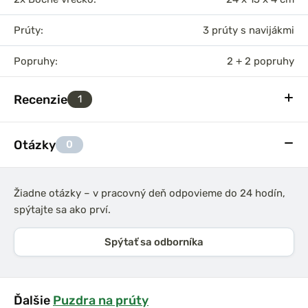
Prúty:
3 prúty s navijákmi
Popruhy:
2 + 2 popruhy
Recenzie
1
Otázky
0
Žiadne otázky – v pracovný deň odpovieme do 24 hodín,
spýtajte sa ako prví.
Spýtať sa odborníka
Ďalšie
Puzdra na prúty