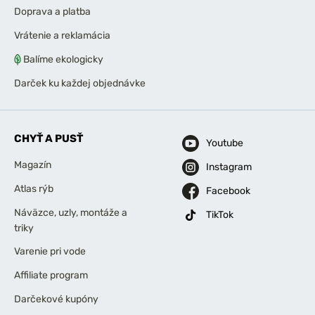
Doprava a platba
Vrátenie a reklamácia
Balíme ekologicky
Darček ku každej objednávke
CHYŤ A PUSŤ
Youtube
Magazín
Instagram
Atlas rýb
Facebook
Náväzce, uzly, montáže a
TikTok
triky
Varenie pri vode
Affiliate program
Darčekové kupóny