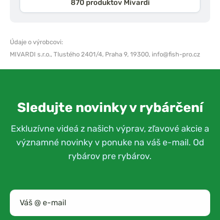
870 produktov Mivardi
Údaje o výrobcovi:
MIVARDI s.r.o.,
Tlustého 2401/4, Praha 9, 19300,
info@fish-pro.cz
Sledujte novinky v rybárčení
Exkluzívne videá z našich výprav, zľavové akcie a
významné novinky v ponuke na váš e-mail. Od
rybárov pre rybárov.