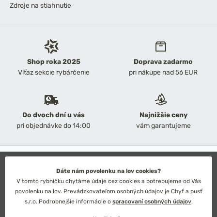
Zdroje na stiahnutie
Shop roka 2025
Doprava zadarmo
Víťaz sekcie rybárčenie
pri nákupe nad 56 EUR
Do dvoch dní u vás
Najnižšie ceny
pri objednávke do 14:00
vám garantujeme
2026 Chyť a pusť
Obchodné podmienky
Dáte nám povolenku na lov cookies?
Ochrana osobných údajov
V tomto rybníčku chytáme údaje cez cookies a potrebujeme od Vás
Technické riešenie: Simplia s.r.o.
povolenku na lov. Prevádzkovateľom osobných údajov je Chyť a pusť
Strategický dizajn: Petr Široký
s.r.o. Podrobnejšie informácie o
spracovaní osobných údajov
.