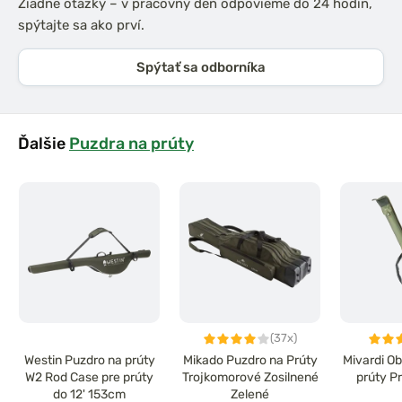
Žiadne otázky – v pracovný deň odpovieme do 24 hodín,
spýtajte sa ako prví.
Spýtať sa odborníka
Ďalšie
Puzdra na prúty
(37x)
Westin Puzdro na prúty
Mikado Puzdro na Prúty
Mivardi O
W2 Rod Case pre prúty
Trojkomorové Zosilnené
prúty P
do 12' 153cm
Zelené