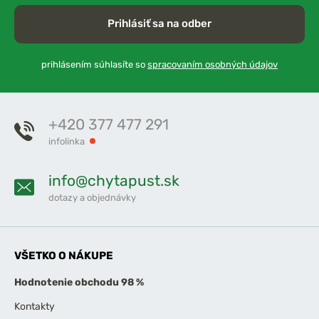
Prihlásiť sa na odber
prihlásením súhlasíte so
spracovaním osobných údajov
+420 377 477 291
infolinka
info@chytapust.sk
dotazy a objednávky
VŠETKO O NÁKUPE
Hodnotenie obchodu 98 %
Kontakty