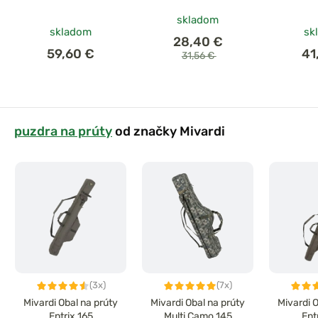
skladom
skladom
sk
28,40 €
59,60 €
41
31,56 €
puzdra na prúty
od značky Mivardi
(3x)
(7x)
Mivardi Obal na prúty
Mivardi Obal na prúty
Mivardi 
Entrix 165
Multi Camo 145
Ent