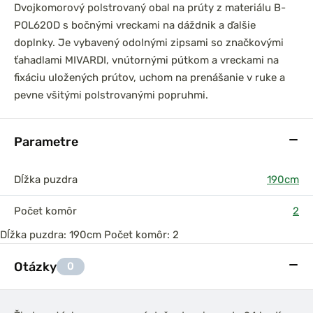
Dvojkomorový polstrovaný obal na prúty z materiálu B-
POL620D s bočnými vreckami na dáždnik a ďalšie
doplnky. Je vybavený odolnými zipsami so značkovými
ťahadlami MIVARDI, vnútornými pútkom a vreckami na
fixáciu uložených prútov, uchom na prenášanie v ruke a
prársky set
DAM Prút Iconic Carp
0 3,6m 3lb
3,60m 3,50lb Akcia 1+1
pevne všitými polstrovanými popruhmi.
el
2-dielny
Parametre
Dĺžka puzdra
190cm
Počet komôr
2
Dĺžka puzdra: 190cm Počet komôr: 2
Otázky
0