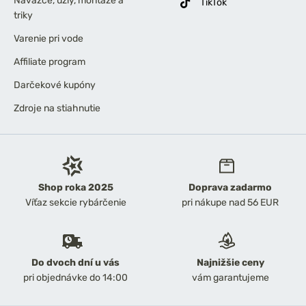
Náväzce, uzly, montáže a
TikTok
triky
Varenie pri vode
Affiliate program
Darčekové kupóny
Zdroje na stiahnutie
Shop roka 2025
Doprava zadarmo
Víťaz sekcie rybárčenie
pri nákupe nad 56 EUR
Do dvoch dní u vás
Najnižšie ceny
pri objednávke do 14:00
vám garantujeme