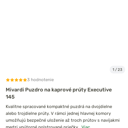
1
/
23
3 hodnotenie
Mivardi Puzdro na kaprové prúty Executive
145
Kvalitne spracované kompaktné puzdrá na dvojdielne
alebo trojdielne prúty. V rámci jednej hlavnej komory
umožňujú bezpečné uloženie až troch prútov s navijakmi
medzi vnútorné polstrované priečky.
Viac