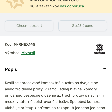
Víťaz OBCHOD ROKA 2025
98 % zákazníkov
nás odporúča
Chcem poradiť
Strážiť cenu
prársky set
Chyť a pusť Neoprénová
0 3,6m 3lb
páska na prúty 2ks
el
Kód:
M-RHEX145
Výrobca:
Mivardi
Popis
Kvalitne spracované kompaktné puzdrá na dvojdielne
alebo trojdielne prúty. V rámci jednej hlavnej komory
umožňujú bezpečné uloženie až troch prútov s navijakmi
medzi vnútorné polstrované priečky. Spoločná komora
uľahčuje prístup k prútom po rozopnutí jedného jediného