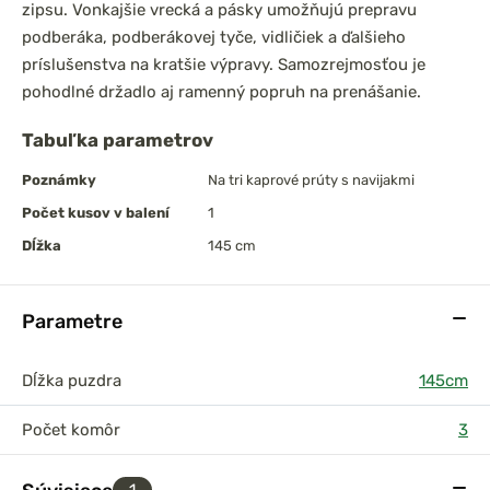
zipsu. Vonkajšie vrecká a pásky umožňujú prepravu
podberáka, podberákovej tyče, vidličiek a ďalšieho
príslušenstva na kratšie výpravy. Samozrejmosťou je
pohodlné držadlo aj ramenný popruh na prenášanie.
Tabuľka parametrov
Poznámky
Na tri kaprové prúty s navijakmi
Počet kusov v balení
1
Dĺžka
145 cm
Parametre
Dĺžka puzdra
145cm
Počet komôr
3
1