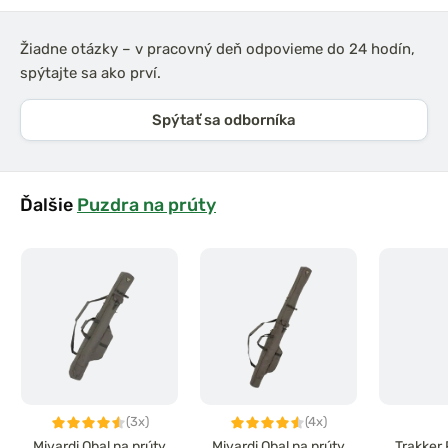
Žiadne otázky – v pracovný deň odpovieme do 24 hodín,
spýtajte sa ako prví.
Spýtať sa odborníka
Ďalšie
Puzdra na prúty
(3x)
(4x)
Mivardi Obal na prúty
Mivardi Obal na prúty
Trakker