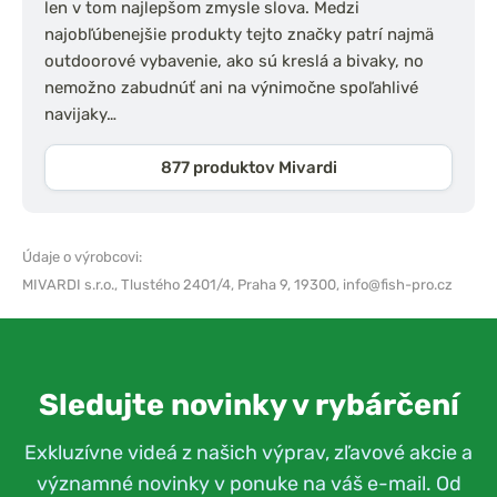
len v tom najlepšom zmysle slova. Medzi
najobľúbenejšie produkty tejto značky patrí najmä
outdoorové vybavenie, ako sú kreslá a bivaky, no
nemožno zabudnúť ani na výnimočne spoľahlivé
navijaky…
877 produktov Mivardi
Údaje o výrobcovi:
MIVARDI s.r.o.,
Tlustého 2401/4, Praha 9, 19300,
info@fish-pro.cz
Sledujte novinky v rybárčení
Exkluzívne videá z našich výprav, zľavové akcie a
významné novinky v ponuke na váš e-mail. Od