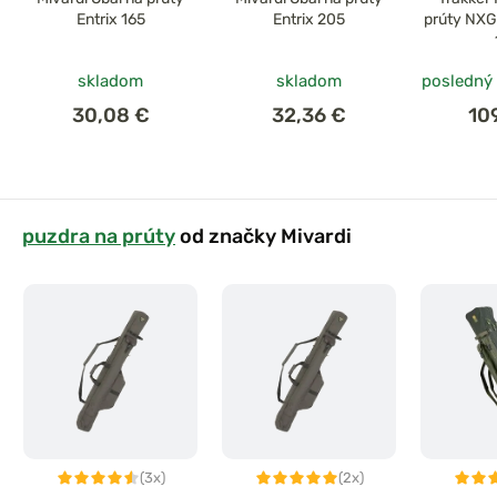
Entrix 165
Entrix 205
prúty NXG
skladom
skladom
posledný
30,08 €
32,36 €
10
puzdra na prúty
od značky Mivardi
(3x)
(2x)