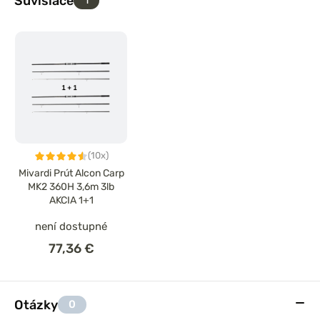
Súvisiace
(10x)
Mivardi Prút Alcon Carp
MK2 360H 3,6m 3lb
AKCIA 1+1
není dostupné
77,36 €
Otázky
0