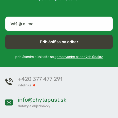
Prihlásiť sa na odber
prihlásením súhlasíte so
spracovaním osobných údajov
+420 377 477 291
infolinka
info@chytapust.sk
dotazy a objednávky