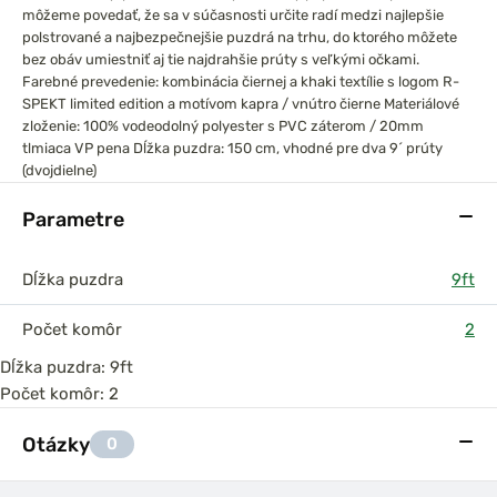
môžeme povedať, že sa v súčasnosti určite radí medzi najlepšie
polstrované a najbezpečnejšie puzdrá na trhu, do ktorého môžete
bez obáv umiestniť aj tie najdrahšie prúty s veľkými očkami.
Farebné prevedenie: kombinácia čiernej a khaki textílie s logom R-
SPEKT limited edition a motívom kapra / vnútro čierne
Materiálové
zloženie: 100% vodeodolný polyester s PVC záterom / 20mm
tlmiaca VP pena
Dĺžka puzdra: 150 cm, vhodné pre dva 9´ prúty
(dvojdielne)
Parametre
Dĺžka puzdra
9ft
Počet komôr
2
Dĺžka puzdra: 9ft
Počet komôr: 2
Otázky
0