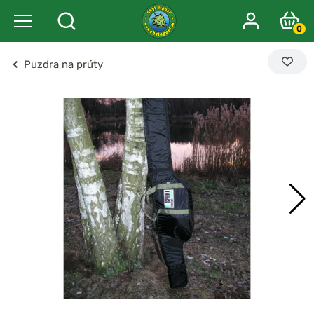
0
Puzdra na prúty