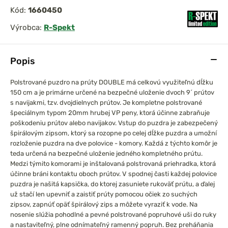
Kód:
1660450
Výrobca:
R-Spekt
prársky set
DAM Prút Iconic Carp
Popis
0 3,6m 3lb
3,60m 3,50lb Akcia 1+1
el
2-dielny
Polstrované puzdro na prúty DOUBLE má celkovú využiteľnú dĺžku
150 cm a je primárne určené na bezpečné uloženie dvoch 9´ prútov
s navijakmi, tzv. dvojdielnych prútov. Je kompletne polstrované
špeciálnym typom 20mm hrubej VP peny, ktorá účinne zabraňuje
poškodeniu prútov alebo navijakov.
Vstup do puzdra je zabezpečený
špirálovým zipsom, ktorý sa rozopne po celej dĺžke puzdra a umožní
rozloženie puzdra na dve polovice - komory. Každá z týchto komôr je
teda určená na bezpečné uloženie jedného kompletného prútu.
Medzi týmito komorami je inštalovaná polstrovaná priehradka, ktorá
účinne bráni kontaktu oboch prútov. V spodnej časti každej polovice
puzdra je našitá kapsička, do ktorej zasuniete rukoväť prútu, a ďalej
už stačí len upevniť a zaistiť prúty pomocou očiek zo suchých
zipsov, zapnúť opäť špirálový zips a môžete vyraziť k vode.
Na
nosenie slúžia pohodlné a pevné polstrované popruhové uši do ruky
a nastaviteľný, plne odnímateľný ramenný popruh. Bez preháňania