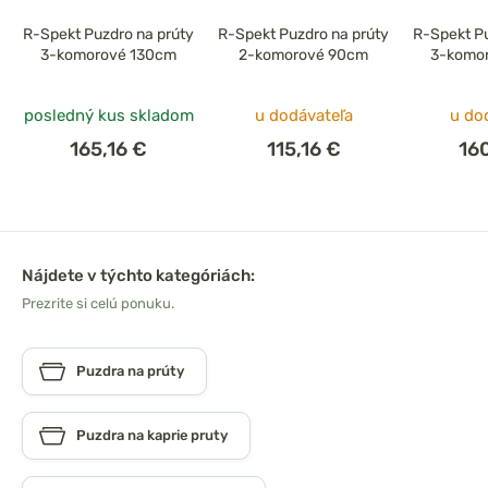
R-Spekt Puzdro na prúty
R-Spekt Puzdro na prúty
R-Spekt Pu
3-komorové 130cm
2-komorové 90cm
3-komo
posledný kus skladom
u dodávateľa
u do
165,16 €
115,16 €
16
Nájdete v týchto kategóriách:
Prezrite si celú ponuku.
Puzdra na prúty
Puzdra na kaprie pruty