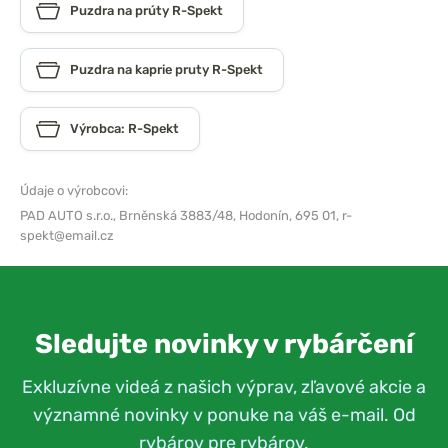
Puzdra na prúty R-Spekt
Puzdra na kaprie pruty R-Spekt
Výrobca: R-Spekt
Údaje o výrobcovi:
PAD AUTO s.r.o.,
Brněnská 3883/48, Hodonín, 695 01,
r-
spekt@email.cz
Sledujte novinky v rybárčení
Exkluzívne videá z našich výprav, zľavové akcie a
významné novinky v ponuke na váš e-mail. Od
rybárov pre rybárov.