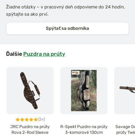
Žiadne otázky – v pracovný deň odpovieme do 24 hodín,
spýtajte sa ako prví.
Spýtať sa odborníka
Ďalšie
Puzdra na prúty
(2x)
JRC Puzdro na prúty
R-Spekt Puzdro na prúty
Savage Ge
Rova 2-Rod Sleeve
3-komorové 130cm
prúty Twi