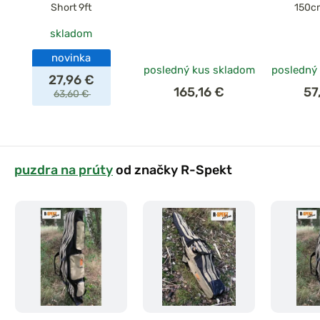
Short 9ft
150cm
skladom
novinka
posledný kus skladom
posledný
27,96 €
165,16 €
57
63,60 €
puzdra na prúty
od značky R-Spekt