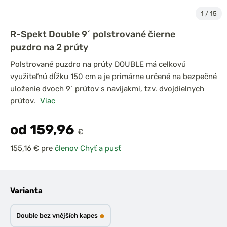
1
/
15
R-Spekt Double 9´ polstrované čierne
puzdro na 2 prúty
Polstrované puzdro na prúty DOUBLE má celkovú
využiteľnú dĺžku 150 cm a je primárne určené na bezpečné
uloženie dvoch 9´ prútov s navijakmi, tzv. dvojdielnych
prútov.
Viac
od 159,96
€
pre
členov Chyť a pusť
Varianta
●
Double bez vnějších kapes