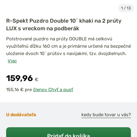
1
/
13
R-Spekt Puzdro Double 10´ khaki na 2 prúty
LUX s vreckom na podberák
Polstrované puzdro na prúty DOUBLE má celkovú
využiteľnú dĺžku 160 cm a je primárne určené na bezpečné
uloženie dvoch 10´ prútov s navijakmi, tzv. dvojdielnych.
Viac
159,96
€
pre
členov Chyť a pusť
U dodávateľa
kedy bude tovar u vás?
Pridať do košíka