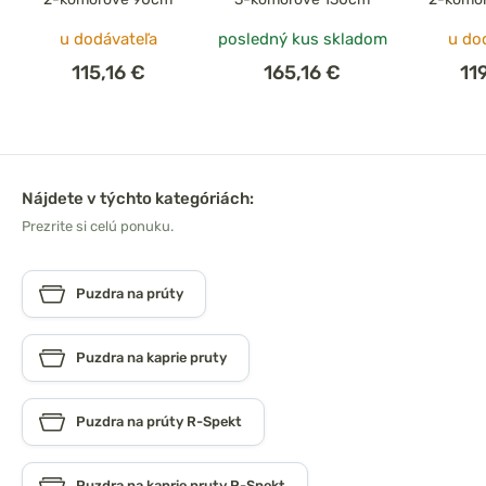
u dodávateľa
posledný kus skladom
u do
115,16 €
165,16 €
11
Nájdete v týchto kategóriách:
Prezrite si celú ponuku.
Puzdra na prúty
Puzdra na kaprie pruty
Puzdra na prúty R-Spekt
Puzdra na kaprie pruty R-Spekt