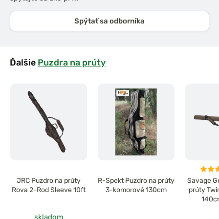
Spýtať sa odborníka
Ďalšie
Puzdra na prúty
JRC Puzdro na prúty
R-Spekt Puzdro na prúty
Savage Ge
Rova 2-Rod Sleeve 10ft
3-komorové 130cm
prúty Twi
140cm
skladom