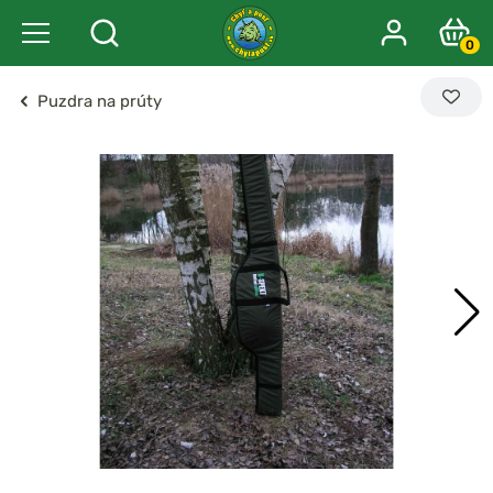
0
Puzdra na prúty