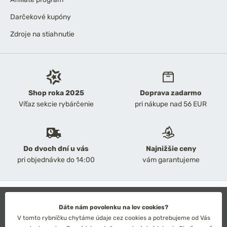
Darčekové kupóny
Zdroje na stiahnutie
Shop roka 2025
Doprava zadarmo
Víťaz sekcie rybárčenie
pri nákupe nad 56 EUR
Do dvoch dní u vás
Najnižšie ceny
pri objednávke do 14:00
vám garantujeme
2026 Chyť a pusť
Obchodné podmienky
Dáte nám povolenku na lov cookies?
Ochrana osobných údajov
V tomto rybníčku chytáme údaje cez cookies a potrebujeme od Vás
Technické riešenie: Simplia s.r.o.