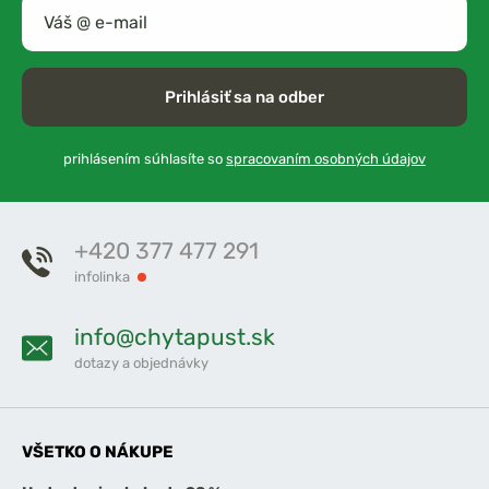
Prihlásiť sa na odber
prihlásením súhlasíte so
spracovaním osobných údajov
+420 377 477 291
infolinka
info@chytapust.sk
dotazy a objednávky
VŠETKO O NÁKUPE