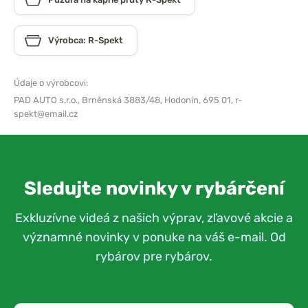
Výrobca: R-Spekt
Údaje o výrobcovi:
PAD AUTO s.r.o.,
Brněnská 3883/48, Hodonín, 695 01,
r-
spekt@email.cz
Sledujte novinky v rybárčení
Exkluzívne videá z našich výprav, zľavové akcie a
významné novinky v ponuke na váš e-mail. Od
rybárov pre rybárov.