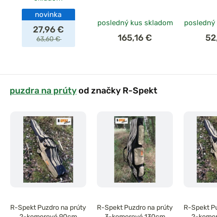
novinka
posledný kus skladom
posledný
27,96 €
165,16 €
52
63,60 €
puzdra na prúty
od značky R-Spekt
R-Spekt Puzdro na prúty
R-Spekt Puzdro na prúty
R-Spekt Pu
2-komorové 90cm
3-komorové 130cm
2-komo