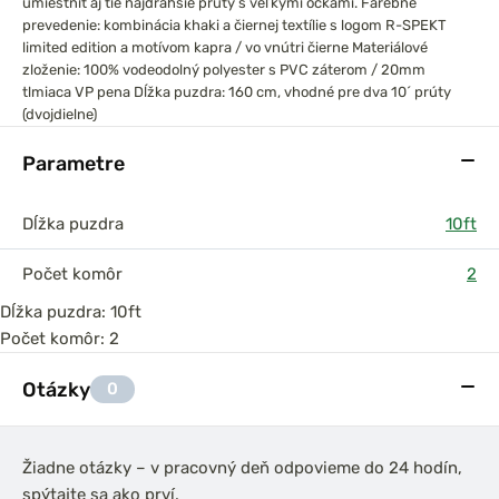
umiestniť aj tie najdrahšie prúty s veľkými očkami.
Farebné
prevedenie: kombinácia khaki a čiernej textílie s logom R-SPEKT
limited edition a motívom kapra / vo vnútri čierne
Materiálové
zloženie: 100% vodeodolný polyester s PVC záterom / 20mm
tlmiaca VP pena
Dĺžka puzdra: 160 cm, vhodné pre dva 10´ prúty
(dvojdielne)
Parametre
Dĺžka puzdra
10ft
Počet komôr
2
Dĺžka puzdra: 10ft
Počet komôr: 2
Otázky
0
Žiadne otázky – v pracovný deň odpovieme do 24 hodín,
spýtajte sa ako prví.