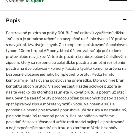
Výrobca:
R-Spekt
Popis
prársky set
Chyť a pusť Neoprénová
Polstrované puzdro na prúty DOUBLE má celkovú využiteľnú dĺžku
0 3,6m 3lb
páska na prúty 2ks
160 cm a je primárne určené na bezpečné uloženie dvoch 10´ prútov
el
s navijakmi, tzv. dvojdielnych. Je kompletne polstrované špeciálnym
typom 20mm hrubej VP peny, ktorá účinne zabraňuje poškodeniu
prútov alebo navijakov.
Vstup do puzdra je zabezpečený špirálovým
zipsom, ktorý sa rozopne po celej dĺžke puzdra a umožní rozloženie
puzdra na dve polovice - komory. Každá z týchto komôr je určená na
bezpečné uloženie jedného kompletného prútu. Medzi týmito
komorami je inštalovaná polstrovaná priehradka, ktorá účinne bráni
kontaktu oboch prútov. V spodnej časti každej polovice puzdra je
našité vrecko, do ktorého zasuniete rukoväť prútu, a potom už stačí
len upevniť a zaistiť prúty pomocou očiek zo suchých zipsov, zapnúť
opäť špirálový zips a môžete vyraziť k vode.
Na nosenie slúžia
pohodlné a pevné polstrované popruhové uši do ruky a nastaviteľný,
plne odnímateľný ramenný popruh. Bez preháňania môžeme
povedať, že sa v súčasnosti určite radí medzi najlepšie polstrované
a najbezpečnejšie puzdrá na trhu, do ktorého môžete bez obáv