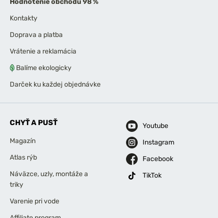
Hodnotenie obchodu 98 %
Kontakty
Doprava a platba
Vrátenie a reklamácia
Balíme ekologicky
Darček ku každej objednávke
CHYŤ A PUSŤ
Youtube
Magazín
Instagram
Atlas rýb
Facebook
Náväzce, uzly, montáže a
TikTok
triky
Varenie pri vode
Affiliate program