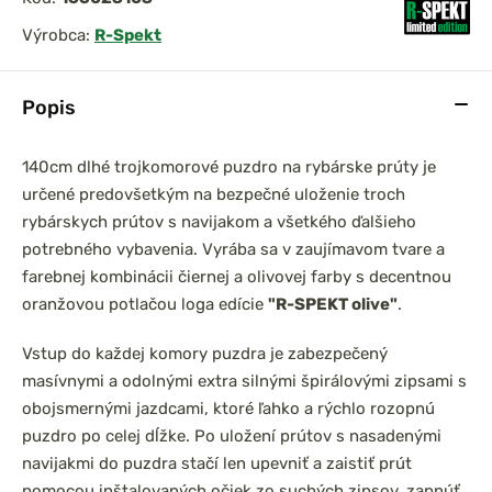
Výrobca:
R-Spekt
Popis
prársky set
Chyť a pusť Neoprénová
0 3,6m 3lb
páska na prúty 2ks
el
140cm dlhé trojkomorové puzdro na rybárske prúty je
určené predovšetkým na bezpečné uloženie troch
rybárskych prútov s navijakom a všetkého ďalšieho
potrebného vybavenia. Vyrába sa v zaujímavom tvare a
farebnej kombinácii čiernej a olivovej farby s decentnou
oranžovou potlačou loga edície
"R-SPEKT olive"
.
Vstup do každej komory puzdra je zabezpečený
masívnymi a odolnými extra silnými špirálovými zipsami s
obojsmernými jazdcami, ktoré ľahko a rýchlo rozopnú
puzdro po celej dĺžke. Po uložení prútov s nasadenými
navijakmi do puzdra stačí len upevniť a zaistiť prút
pomocou inštalovaných očiek zo suchých zipsov, zapnúť