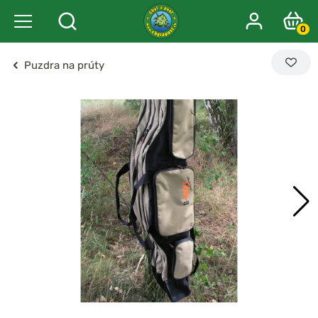
0
Puzdra na prúty