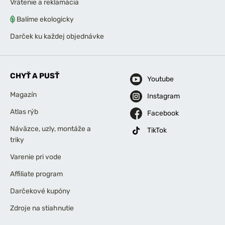
Vrátenie a reklamácia
Balíme ekologicky
Darček ku každej objednávke
CHYŤ A PUSŤ
Youtube
Magazín
Instagram
Atlas rýb
Facebook
Náväzce, uzly, montáže a
TikTok
triky
Varenie pri vode
Affiliate program
Darčekové kupóny
Zdroje na stiahnutie