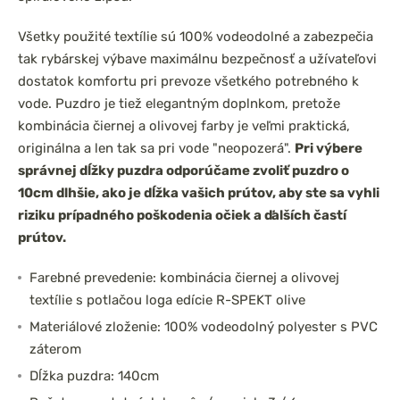
Všetky použité textílie sú 100% vodeodolné a zabezpečia
tak rybárskej výbave maximálnu bezpečnosť a užívateľovi
dostatok komfortu pri prevoze všetkého potrebného k
vode. Puzdro je tiež elegantným doplnkom, pretože
kombinácia čiernej a olivovej farby je veľmi praktická,
originálna a len tak sa pri vode "neopozerá".
Pri výbere
správnej dĺžky puzdra odporúčame zvoliť puzdro o
10cm dlhšie, ako je dĺžka vašich prútov, aby ste sa vyhli
riziku prípadného poškodenia očiek a ďalších častí
prútov.
Farebné prevedenie: kombinácia čiernej a olivovej
textílie s potlačou loga edície R-SPEKT olive
Materiálové zloženie: 100% vodeodolný polyester s PVC
záterom
Dĺžka puzdra: 140cm