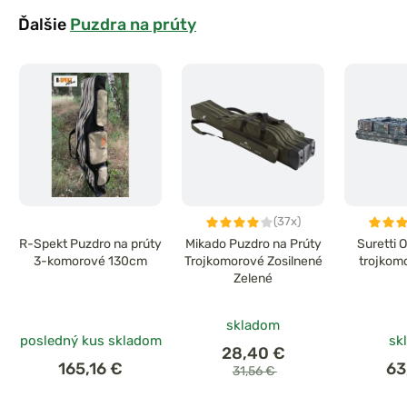
Ďalšie
Puzdra na prúty
(37x)
R-Spekt Puzdro na prúty
Mikado Puzdro na Prúty
Suretti 
3-komorové 130cm
Trojkomorové Zosilnené
trojkom
Zelené
skladom
posledný kus skladom
sk
28,40 €
165,16 €
63
31,56 €