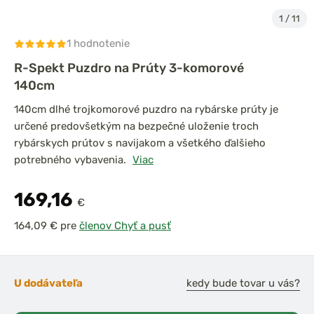
1
/
11
1 hodnotenie
R-Spekt Puzdro na Prúty 3-komorové
140cm
140cm dlhé trojkomorové puzdro na rybárske prúty je
určené predovšetkým na bezpečné uloženie troch
rybárskych prútov s navijakom a všetkého ďalšieho
potrebného vybavenia.
Viac
169,16
€
pre
členov Chyť a pusť
U dodávateľa
kedy bude tovar u vás?