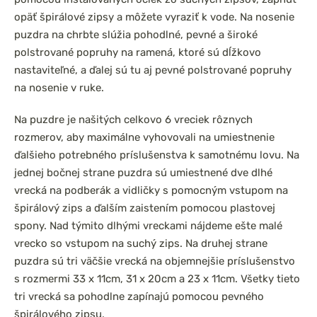
opäť špirálové zipsy a môžete vyraziť k vode. Na nosenie
puzdra na chrbte slúžia pohodlné, pevné a široké
polstrované popruhy na ramená, ktoré sú dĺžkovo
nastaviteľné, a ďalej sú tu aj pevné polstrované popruhy
na nosenie v ruke.
Na puzdre je našitých celkovo 6 vreciek rôznych
rozmerov, aby maximálne vyhovovali na umiestnenie
ďalšieho potrebného príslušenstva k samotnému lovu. Na
jednej bočnej strane puzdra sú umiestnené dve dlhé
vrecká na podberák a vidličky s pomocným vstupom na
špirálový zips a ďalším zaistením pomocou plastovej
spony. Nad týmito dlhými vreckami nájdeme ešte malé
vrecko so vstupom na suchý zips. Na druhej strane
puzdra sú tri väčšie vrecká na objemnejšie príslušenstvo
s rozmermi 33 x 11cm, 31 x 20cm a 23 x 11cm. Všetky tieto
tri vrecká sa pohodlne zapínajú pomocou pevného
špirálového zipsu.