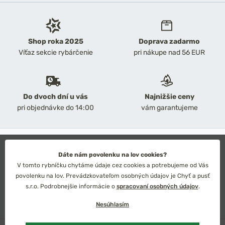
Shop roka 2025
Doprava zadarmo
Víťaz sekcie rybárčenie
pri nákupe nad 56 EUR
Do dvoch dní u vás
Najnižšie ceny
pri objednávke do 14:00
vám garantujeme
2026 Chyť a pusť
Obchodné podmienky
Dáte nám povolenku na lov cookies?
Ochrana osobných údajov
V tomto rybníčku chytáme údaje cez cookies a potrebujeme od Vás
Technické riešenie: Simplia s.r.o.
povolenku na lov. Prevádzkovateľom osobných údajov je Chyť a pusť
Strategický dizajn: Petr Široký
s.r.o. Podrobnejšie informácie o
spracovaní osobných údajov
.
Nesúhlasím