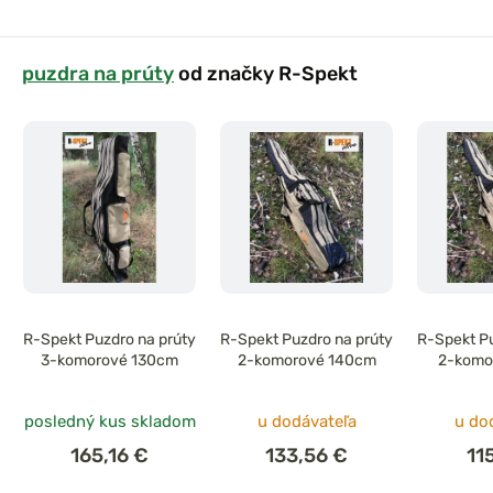
puzdra na prúty
od značky R-Spekt
R-Spekt Puzdro na prúty
R-Spekt Puzdro na prúty
R-Spekt Pu
3-komorové 130cm
2-komorové 140cm
2-komo
posledný kus skladom
u dodávateľa
u do
165,16 €
133,56 €
11