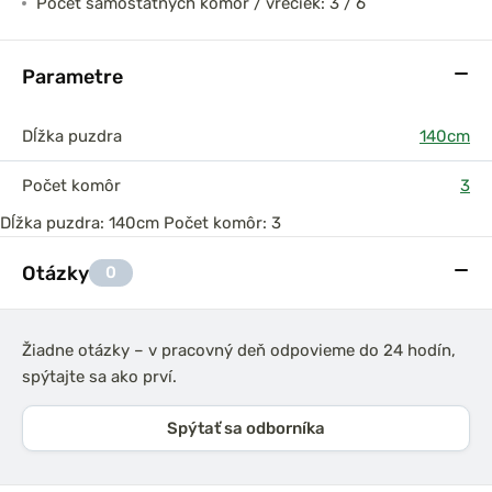
Počet samostatných komôr / vreciek: 3 / 6
Parametre
Dĺžka puzdra
140cm
Počet komôr
3
Dĺžka puzdra: 140cm Počet komôr: 3
Otázky
0
Žiadne otázky – v pracovný deň odpovieme do 24 hodín,
spýtajte sa ako prví.
Spýtať sa odborníka