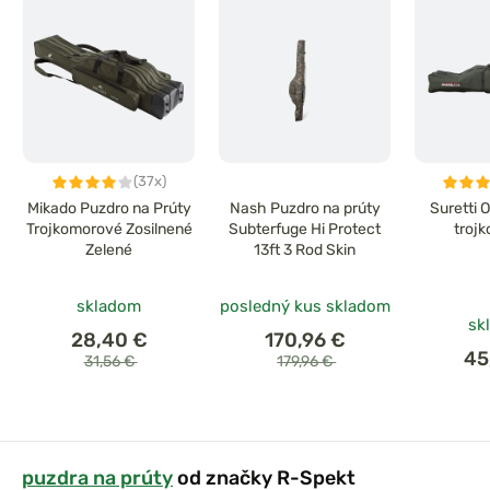
(37x)
Mikado Puzdro na Prúty
Nash Puzdro na prúty
Suretti 
Trojkomorové Zosilnené
Subterfuge Hi Protect
troj
Zelené
13ft 3 Rod Skin
skladom
posledný kus skladom
sk
28,40 €
170,96 €
45
31,56 €
179,96 €
puzdra na prúty
od značky R-Spekt