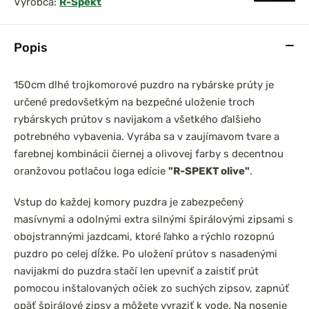
Výrobca:
R-Spekt
Popis
prársky set
Chyť a pusť Neoprénová
150cm dlhé trojkomorové puzdro na rybárske prúty je
0 3,6m 3lb
páska na prúty 2ks
určené predovšetkým na bezpečné uloženie troch
el
rybárskych prútov s navijakom a všetkého ďalšieho
potrebného vybavenia. Vyrába sa v zaujímavom tvare a
farebnej kombinácii čiernej a olivovej farby s decentnou
oranžovou potlačou loga edície
"R-SPEKT olive"
.
Vstup do každej komory puzdra je zabezpečený
masívnymi a odolnými extra silnými špirálovými zipsami s
obojstrannými jazdcami, ktoré ľahko a rýchlo rozopnú
puzdro po celej dĺžke. Po uložení prútov s nasadenými
navijakmi do puzdra stačí len upevniť a zaistiť prút
pomocou inštalovaných očiek zo suchých zipsov, zapnúť
opäť špirálové zipsy a môžete vyraziť k vode. Na nosenie