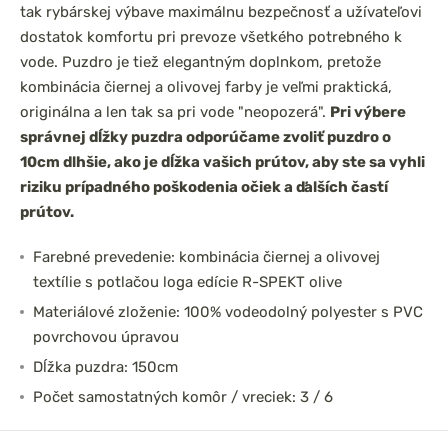
tak rybárskej výbave maximálnu bezpečnosť a užívateľovi
dostatok komfortu pri prevoze všetkého potrebného k
vode. Puzdro je tiež elegantným doplnkom, pretože
kombinácia čiernej a olivovej farby je veľmi praktická,
originálna a len tak sa pri vode "neopozerá".
Pri výbere
správnej dĺžky puzdra odporúčame zvoliť puzdro o
10cm dlhšie, ako je dĺžka vašich prútov, aby ste sa vyhli
riziku prípadného poškodenia očiek a ďalších častí
prútov.
Farebné prevedenie: kombinácia čiernej a olivovej
textílie s potlačou loga edície R-SPEKT olive
Materiálové zloženie: 100% vodeodolný polyester s PVC
povrchovou úpravou
Dĺžka puzdra: 150cm
Počet samostatných komôr / vreciek: 3 / 6