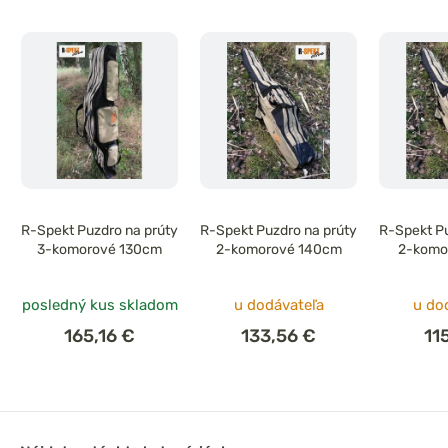
R-Spekt Puzdro na prúty
R-Spekt Puzdro na prúty
R-Spekt Pu
3-komorové 130cm
2-komorové 140cm
2-komo
posledný kus skladom
u dodávateľa
u do
165,16 €
133,56 €
11