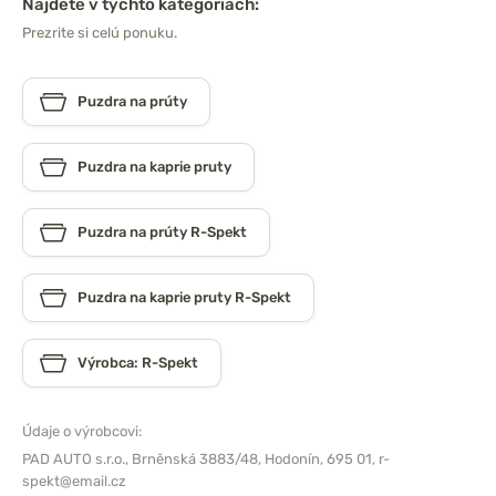
Nájdete v týchto kategóriách:
Prezrite si celú ponuku.
Puzdra na prúty
Puzdra na kaprie pruty
Puzdra na prúty R-Spekt
Puzdra na kaprie pruty R-Spekt
Výrobca: R-Spekt
Údaje o výrobcovi:
PAD AUTO s.r.o.,
Brněnská 3883/48, Hodonín, 695 01,
r-
spekt@email.cz