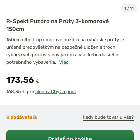
1
/
11
R-Spekt Puzdro na Prúty 3-komorové
150cm
150cm dlhé trojkomorové puzdro na rybárske prúty je
určené predovšetkým na bezpečné uloženie troch
rybárskych prútov s navijakom a všetkého ďalšieho
potrebného vybavenia.
Viac
173,56
€
pre
členov Chyť a pusť
U dodávateľa
kedy bude tovar u vás?
Pridať do košíka