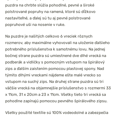
puzdra na chrbte slúžia pohodlné, pevné a široké
polstrované popruhy na ramená, ktoré sú dĺžkovo
nastaviteľné, a ďalej sú tu aj pevné polstrované
popruhové uši na nosenie v ruke.
Na puzdre je našitých celkovo 6 vreciek rôznych
rozmerov, aby maximálne vyhovovali na uloženie ďalšieho
potrebného príslušenstva k samotnému lovu. Na jednej
bočnej strane puzdra sú umiestnené dve dlhé vrecká na
podberák a vidličky s pomocným vstupom na špirálový
zips a ďalším zaistením pomocou plastovej spony. Nad
týmito dlhými vreckami nájdeme ešte malé vrecko so
vstupom na suchý zips. Na druhej strane puzdra sú tri
väčšie vrecká na objemnejšie príslušenstvo s rozmermi 33
x 11cm, 31 x 20cm a 23 x 11cm. Všetky tieto tri vrecká sa
pohodlne zapínajú pomocou pevného špirálového zipsu.
Všetky použité textílie sú 100% vodeodolné a zabezpečia