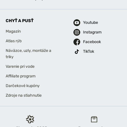
CHYŤ A PUSŤ
Youtube
Magazín
Instagram
Atlas rýb
Facebook
Náväzce, uzly, montáže a
TikTok
triky
Varenie pri vode
Affiliate program
Darčekové kupóny
Zdroje na stiahnutie