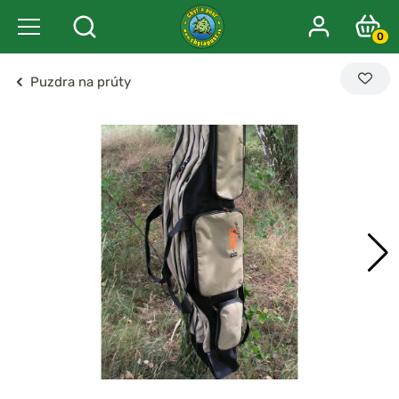
0
Puzdra na prúty