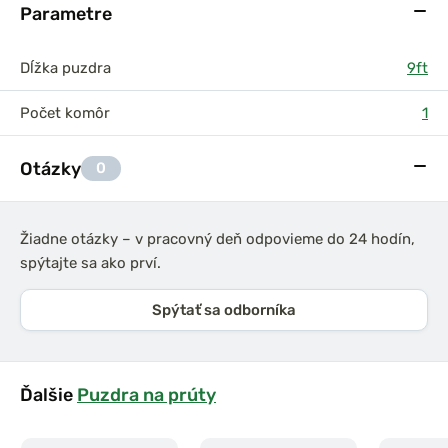
Parametre
Dĺžka puzdra
9ft
Počet komôr
1
Otázky
0
Žiadne otázky – v pracovný deň odpovieme do 24 hodín,
spýtajte sa ako prví.
Spýtať sa odborníka
Ďalšie
Puzdra na prúty