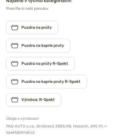
Nájdete v týchto kategóriách:
Prezrite si celú ponuku.
Puzdra na prúty
Puzdra na kaprie pruty
Puzdra na prúty R-Spekt
Puzdra na kaprie pruty R-Spekt
Výrobca: R-Spekt
Údaje o výrobcovi:
PAD AUTO s.r.o.,
Brněnská 3883/48, Hodonín, 695 01,
r-
spekt@email.cz