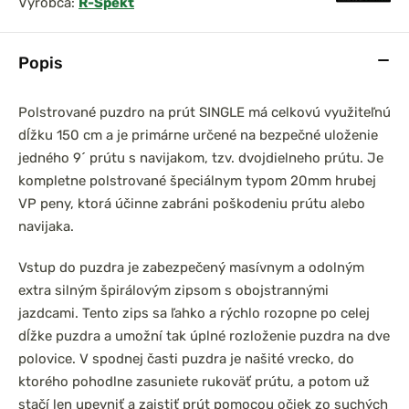
Výrobca:
R-Spekt
Popis
prársky set
DAM Prút Iconic Carp
Polstrované puzdro na prút SINGLE má celkovú využiteľnú
0 3,6m 3lb
3,60m 3,50lb Akcia 1+1
dĺžku 150 cm a je primárne určené na bezpečné uloženie
el
2-dielny
jedného 9´ prútu s navijakom, tzv. dvojdielneho prútu. Je
kompletne polstrované špeciálnym typom 20mm hrubej
VP peny, ktorá účinne zabráni poškodeniu prútu alebo
navijaka.
Vstup do puzdra je zabezpečený masívnym a odolným
extra silným špirálovým zipsom s obojstrannými
jazdcami. Tento zips sa ľahko a rýchlo rozopne po celej
dĺžke puzdra a umožní tak úplné rozloženie puzdra na dve
polovice. V spodnej časti puzdra je našité vrecko, do
ktorého pohodlne zasuniete rukoväť prútu, a potom už
stačí len upevniť a zaistiť prút pomocou očiek zo suchých