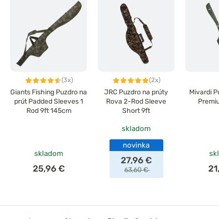
(3x)
(2x)
Giants Fishing Puzdro na
JRC Puzdro na prúty
Mivardi P
prút Padded Sleeves 1
Rova 2-Rod Sleeve
Premi
Rod 9ft 145cm
Short 9ft
skladom
novinka
skladom
sk
27,96 €
25,96 €
21
63,60 €