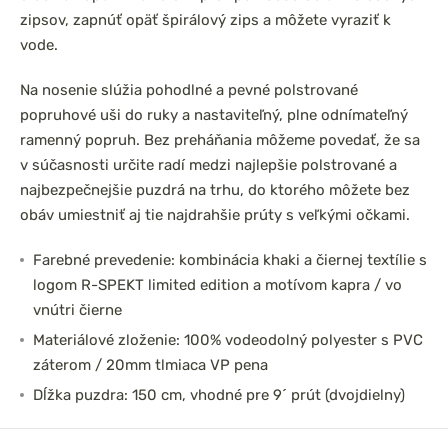
zipsov, zapnúť opäť špirálový zips a môžete vyraziť k
vode.
Na nosenie slúžia pohodlné a pevné polstrované
popruhové uši do ruky a nastaviteľný, plne odnímateľný
ramenný popruh. Bez preháňania môžeme povedať, že sa
v súčasnosti určite radí medzi najlepšie polstrované a
najbezpečnejšie puzdrá na trhu, do ktorého môžete bez
obáv umiestniť aj tie najdrahšie prúty s veľkými očkami.
Farebné prevedenie: kombinácia khaki a čiernej textílie s
logom R-SPEKT limited edition a motívom kapra / vo
vnútri čierne
Materiálové zloženie: 100% vodeodolný polyester s PVC
záterom / 20mm tlmiaca VP pena
Dĺžka puzdra: 150 cm, vhodné pre 9´ prút (dvojdielny)