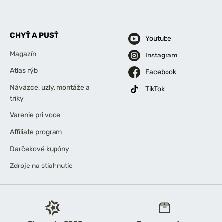
CHYŤ A PUSŤ
Youtube
Magazín
Instagram
Atlas rýb
Facebook
Náväzce, uzly, montáže a
TikTok
triky
Varenie pri vode
Affiliate program
Darčekové kupóny
Zdroje na stiahnutie