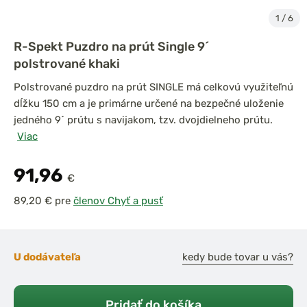
1
/
6
R-Spekt Puzdro na prút Single 9´
polstrované khaki
Polstrované puzdro na prút SINGLE má celkovú využiteľnú
dĺžku 150 cm a je primárne určené na bezpečné uloženie
jedného 9´ prútu s navijakom, tzv. dvojdielneho prútu.
Viac
91,96
€
pre
členov Chyť a pusť
U dodávateľa
kedy bude tovar u vás?
Pridať do košíka