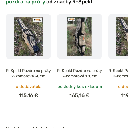
puzdra na prúty
od značky R-Spekt
R-Spekt Puzdro na prúty
R-Spekt Puzdro na prúty
R-Spekt Pu
2-komorové 90cm
3-komorové 130cm
2-komo
u dodávateľa
posledný kus skladom
u do
115,16 €
165,16 €
11