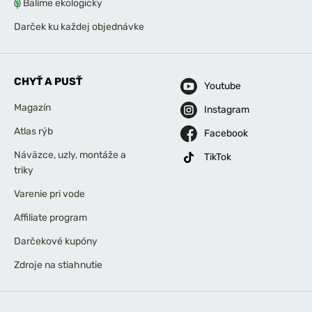
Balíme ekologicky
Darček ku každej objednávke
CHYŤ A PUSŤ
Youtube
Magazín
Instagram
Atlas rýb
Facebook
Náväzce, uzly, montáže a
TikTok
triky
Varenie pri vode
Affiliate program
Darčekové kupóny
Zdroje na stiahnutie