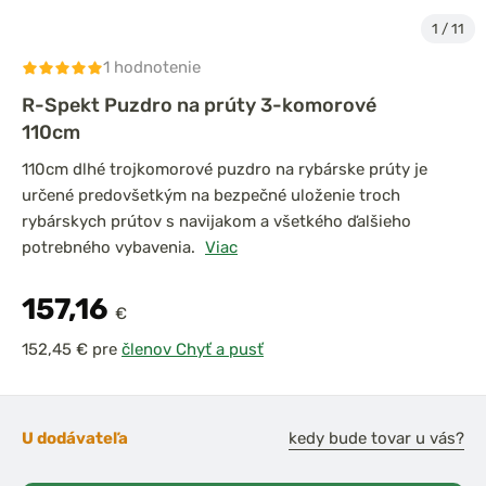
1
/
11
1 hodnotenie
R-Spekt Puzdro na prúty 3-komorové
110cm
110cm dlhé trojkomorové puzdro na rybárske prúty je
určené predovšetkým na bezpečné uloženie troch
rybárskych prútov s navijakom a všetkého ďalšieho
potrebného vybavenia.
Viac
157,16
€
pre
členov Chyť a pusť
U dodávateľa
kedy bude tovar u vás?