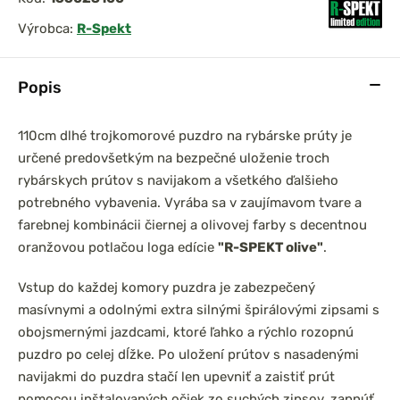
Výrobca:
R-Spekt
Popis
prársky set
DAM Prút Iconic Carp
0 3,6m 3lb
3,60m 3,50lb Akcia 1+1
el
2-dielny
110cm dlhé trojkomorové puzdro na rybárske prúty je
určené predovšetkým na bezpečné uloženie troch
rybárskych prútov s navijakom a všetkého ďalšieho
potrebného vybavenia. Vyrába sa v zaujímavom tvare a
farebnej kombinácii čiernej a olivovej farby s decentnou
oranžovou potlačou loga edície
"R-SPEKT olive"
.
Vstup do každej komory puzdra je zabezpečený
masívnymi a odolnými extra silnými špirálovými zipsami s
obojsmernými jazdcami, ktoré ľahko a rýchlo rozopnú
puzdro po celej dĺžke. Po uložení prútov s nasadenými
navijakmi do puzdra stačí len upevniť a zaistiť prút
pomocou inštalovaných očiek zo suchých zipsov, zapnúť