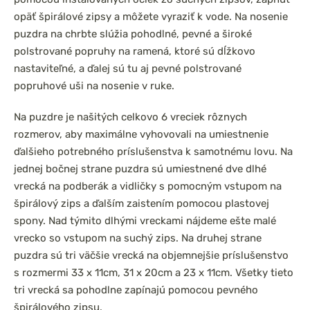
opäť špirálové zipsy a môžete vyraziť k vode. Na nosenie
puzdra na chrbte slúžia pohodlné, pevné a široké
polstrované popruhy na ramená, ktoré sú dĺžkovo
nastaviteľné, a ďalej sú tu aj pevné polstrované
popruhové uši na nosenie v ruke.
Na puzdre je našitých celkovo 6 vreciek rôznych
rozmerov, aby maximálne vyhovovali na umiestnenie
ďalšieho potrebného príslušenstva k samotnému lovu. Na
jednej bočnej strane puzdra sú umiestnené dve dlhé
vrecká na podberák a vidličky s pomocným vstupom na
špirálový zips a ďalším zaistením pomocou plastovej
spony. Nad týmito dlhými vreckami nájdeme ešte malé
vrecko so vstupom na suchý zips. Na druhej strane
puzdra sú tri väčšie vrecká na objemnejšie príslušenstvo
s rozmermi 33 x 11cm, 31 x 20cm a 23 x 11cm. Všetky tieto
tri vrecká sa pohodlne zapínajú pomocou pevného
špirálového zipsu.