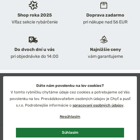
Shop roka 2025
Doprava zadarmo
Víťaz sekcie rybárčenie
pri nákupe nad 56 EUR
Do dvoch dní u vás
Najnižšie ceny
pri objednávke do 14:00
vám garantujeme
2026 Chyť a pusť
Obchodné podmienky
Dáte nám povolenku na lov cookies?
Ochrana osobných údajov
V tomto rybníčku chytáme údaje cez cookies a potrebujeme od Vás
Technické riešenie: Simplia s.r.o.
povolenku na lov. Prevádzkovateľom osobných údajov je Chyť a pusť
Strategický dizajn: Petr Široký
s.r.o. Podrobnejšie informácie o
spracovaní osobných údajov
.
Nesúhlasím
U dodávateľa
Súhlasím
Slovensko
Česko
Euro
Kč
Pridať do košíka
157,16 €