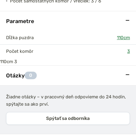
Počet samostatných komôr / vreciek: 3 / 6
Parametre
Dĺžka puzdra
110cm
Počet komôr
3
110cm
3
Otázky
0
Žiadne otázky – v pracovný deň odpovieme do 24 hodín,
spýtajte sa ako prví.
Spýtať sa odborníka