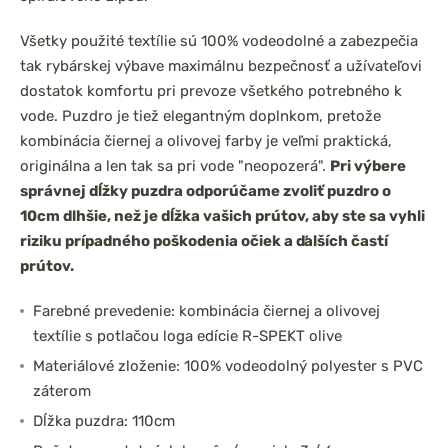
Všetky použité textílie sú 100% vodeodolné a zabezpečia
tak rybárskej výbave maximálnu bezpečnosť a užívateľovi
dostatok komfortu pri prevoze všetkého potrebného k
vode. Puzdro je tiež elegantným doplnkom, pretože
kombinácia čiernej a olivovej farby je veľmi praktická,
originálna a len tak sa pri vode "neopozerá".
Pri výbere
správnej dĺžky puzdra odporúčame zvoliť puzdro o
10cm dlhšie, než je dĺžka vašich prútov, aby ste sa vyhli
riziku prípadného poškodenia očiek a ďalších častí
prútov.
Farebné prevedenie: kombinácia čiernej a olivovej
textílie s potlačou loga edície R-SPEKT olive
Materiálové zloženie: 100% vodeodolný polyester s PVC
záterom
Dĺžka puzdra: 110cm