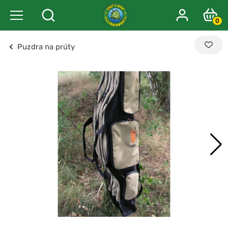
0
Puzdra na prúty