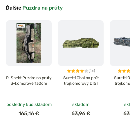
Ďalšie
Puzdra na prúty
(4x)
R-Spekt Puzdro na prúty
Suretti Obal na prút
Suretti 
3-komorové 130cm
trojkomorový DIGI
trojkom
posledný kus skladom
skladom
sk
165,16 €
63,96 €
63