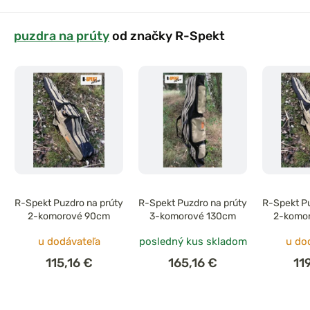
puzdra na prúty
od značky R-Spekt
R-Spekt Puzdro na prúty
R-Spekt Puzdro na prúty
R-Spekt Pu
2-komorové 90cm
3-komorové 130cm
2-komo
u dodávateľa
posledný kus skladom
u do
115,16 €
165,16 €
11