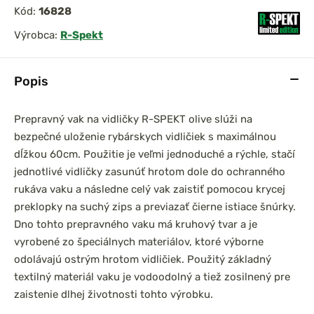
Kód:
16828
Výrobca:
R-Spekt
Popis
Prepravný vak na vidličky R-SPEKT olive slúži na
bezpečné uloženie rybárskych vidličiek s maximálnou
dĺžkou 60cm. Použitie je veľmi jednoduché a rýchle, stačí
jednotlivé vidličky zasunúť hrotom dole do ochranného
rukáva vaku a následne celý vak zaistiť pomocou krycej
preklopky na suchý zips a previazať čierne istiace šnúrky.
Dno tohto prepravného vaku má kruhový tvar a je
vyrobené zo špeciálnych materiálov, ktoré výborne
odolávajú ostrým hrotom vidličiek. Použitý základný
textilný materiál vaku je vodoodolný a tiež zosilnený pre
zaistenie dlhej životnosti tohto výrobku.