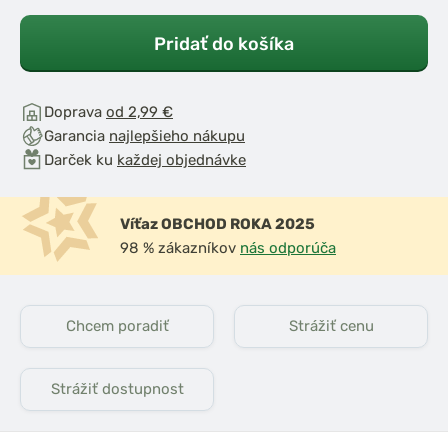
Pridať do košíka
jan Tripod
DAM Signalizátor B Alert
 ZADARMO 2
s odnímateľnými ušami
SY Camo a 2
Akcia 1+1
Doprava
od 2,99 €
g EASY
Garancia
najlepšieho nákupu
Darček ku
každej objednávke
Víťaz OBCHOD ROKA 2025
98 % zákazníkov
nás odporúča
Chcem poradiť
Strážiť cenu
Strážiť dostupnost