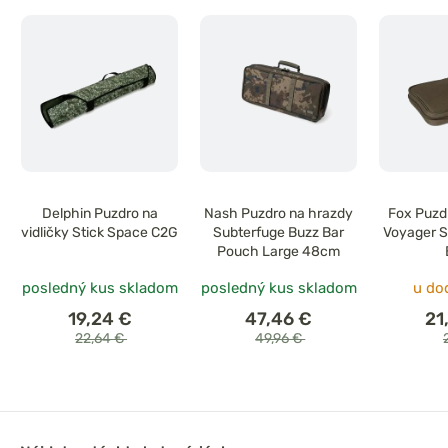
Delphin Puzdro na
Nash Puzdro na hrazdy
Fox Puzd
vidličky Stick Space C2G
Subterfuge Buzz Bar
Voyager S
Pouch Large 48cm
posledný kus skladom
posledný kus skladom
u do
19,24 €
47,46 €
21
22,64 €
49,96 €