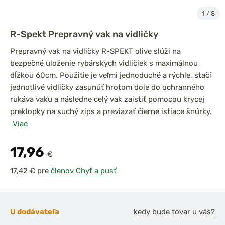
1
/
8
R-Spekt Prepravný vak na vidličky
Prepravný vak na vidličky R-SPEKT olive slúži na
bezpečné uloženie rybárskych vidličiek s maximálnou
dĺžkou 60cm. Použitie je veľmi jednoduché a rýchle, stačí
jednotlivé vidličky zasunúť hrotom dole do ochranného
rukáva vaku a následne celý vak zaistiť pomocou krycej
preklopky na suchý zips a previazať čierne istiace šnúrky.
Viac
17,96
€
pre
členov Chyť a pusť
U dodávateľa
kedy bude tovar u vás?