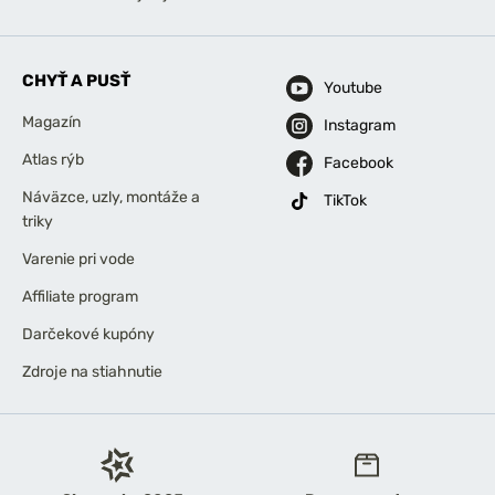
CHYŤ A PUSŤ
Youtube
Magazín
Instagram
Atlas rýb
Facebook
Náväzce, uzly, montáže a
TikTok
triky
Varenie pri vode
Affiliate program
Darčekové kupóny
Zdroje na stiahnutie