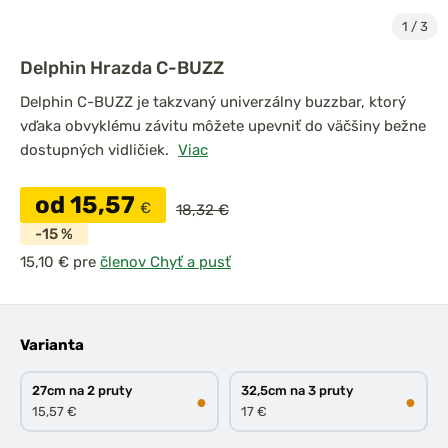
1
/
3
Delphin Hrazda C-BUZZ
Delphin C-BUZZ je takzvaný univerzálny buzzbar, ktorý
vďaka obvyklému závitu môžete upevniť do väčšiny bežne
dostupných vidličiek.
Viac
od 15,57
€
18,32 €
-15 %
pre
členov Chyť a pusť
Varianta
27cm na 2 pruty
32,5cm na 3 pruty
●
●
15,57 €
17 €