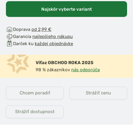
Najskôr vyberte variant
jan Tripod
Mivardi Sada
 ZADARMO 2
signalizátorov MCA
SY Camo a 2
Wireless 2+1
Doprava
od 2,99 €
g EASY
Garancia
najlepšieho nákupu
Darček ku
každej objednávke
Víťaz OBCHOD ROKA 2025
98 % zákazníkov
nás odporúča
Chcem poradiť
Strážiť cenu
Strážiť dostupnost