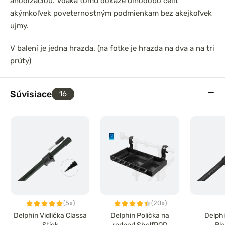
anodizáciou. Vďaka tomu dokáže dlhodobo čeliť
akýmkoľvek poveternostným podmienkam bez akejkoľvek
ujmy.
V balení je jedna hrazda. (na fotke je hrazda na dva a na tri
prúty)
Súvisiace
16
(5x)
(20x)
Delphin Vidlička Classa
Delphin Polička na
Delphi