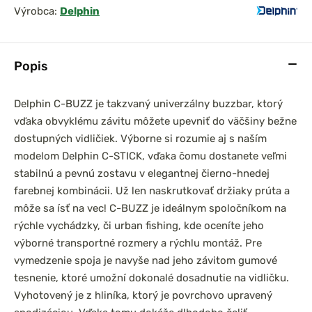
Výrobca:
Delphin
Popis
Delphin C-BUZZ je takzvaný univerzálny buzzbar, ktorý
vďaka obvyklému závitu môžete upevniť do väčšiny bežne
dostupných vidličiek. Výborne si rozumie aj s naším
modelom Delphin C-STICK, vďaka čomu dostanete veľmi
stabilnú a pevnú zostavu v elegantnej čierno-hnedej
farebnej kombinácii. Už len naskrutkovať držiaky prúta a
môže sa ísť na vec!
C-BUZZ je ideálnym spoločníkom na
rýchle vychádzky, či urban fishing, kde oceníte jeho
výborné transportné rozmery a rýchlu montáž. Pre
vymedzenie spoja je navyše nad jeho závitom gumové
tesnenie, ktoré umožní dokonalé dosadnutie na vidličku.
Vyhotovený je z hliníka, ktorý je povrchovo upravený