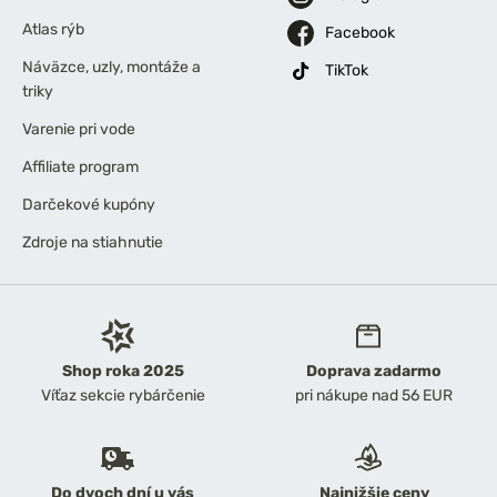
Atlas rýb
Facebook
Náväzce, uzly, montáže a
TikTok
triky
Varenie pri vode
Affiliate program
Darčekové kupóny
Zdroje na stiahnutie
Shop roka 2025
Doprava zadarmo
Víťaz sekcie rybárčenie
pri nákupe nad 56 EUR
Do dvoch dní u vás
Najnižšie ceny