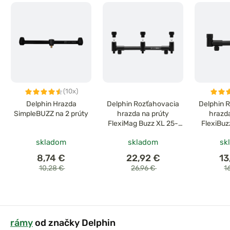
(10x)
Delphin Hrazda
Delphin Rozťahovacia
Delphin 
SimpleBUZZ na 2 prúty
hrazda na prúty
hrazda
FlexiMag Buzz XL 25-
FlexiBuz
35cm
skladom
skladom
sk
8,74 €
22,92 €
13
10,28 €
26,96 €
1
rámy
od značky Delphin