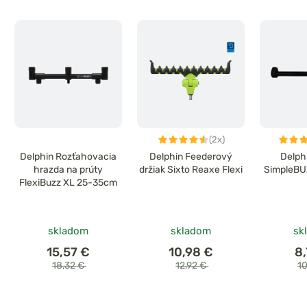
(2x)
Delphin Rozťahovacia
Delphin Feederový
Delph
hrazda na prúty
držiak Sixto Reaxe Flexi
SimpleBUZ
FlexiBuzz XL 25-35cm
skladom
skladom
sk
15,57 €
10,98 €
8
18,32 €
12,92 €
1