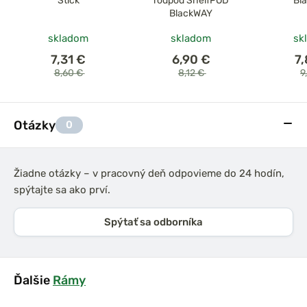
Stick
rodpod ShelfPOD
Bla
BlackWAY
skladom
skladom
sk
7,31 €
6,90 €
7
8,60 €
8,12 €
9
Otázky
0
Žiadne otázky – v pracovný deň odpovieme do 24 hodín,
spýtajte sa ako prví.
Spýtať sa odborníka
Ďalšie
Rámy