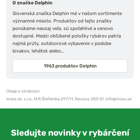
O značke Delphin
Slovenská značka Delphin má v našom sortimente
významné miesto. Produktov od tejto značky
ponúkame naozaj veľa, sú spoľahlivé a cenovo
dostupné. Medzi obľúbené položky rybárov patria
najmä prúty, outdoorové vybavenie v podobe
bivakov, lehátok alebo…
1963 produktov Delphin
Údaje o výrobcovi:
moss.sk, s.r.o.,
M.R.Štefánika 297/11, Revúca, 050 01,
info@moss.sk
Sledujte novinky v rybárčení