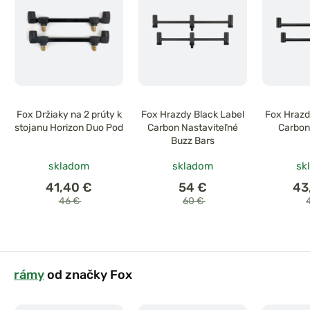
Fox Držiaky na 2 prúty k
Fox Hrazdy Black Label
Fox Hrazd
stojanu Horizon Duo Pod
Carbon Nastaviteľné
Carbon
Buzz Bars
skladom
skladom
sk
41,40 €
54 €
43
46 €
60 €
rámy
od značky Fox