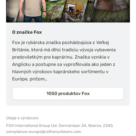
O značke Fox
Fox je rybárska značka pochádzajúca z Veľkej
Británie, ktorá má dlhú tradíciu vývoja vybavenia
predovšetkým pre kaprárinu. Značka vznikla v
Anglicku a postupne sa vyprofilovala ako jeden z
hlavných výrobcov kaprárskeho sortimentu v
Európe, pričom…
1050 produktov Fox
Údaje o výrobcovi:
FOX International Group Ltd,
Dennenlaan 3A, Beerse, 2340,
compliance-europe@ratheroutdoors.com