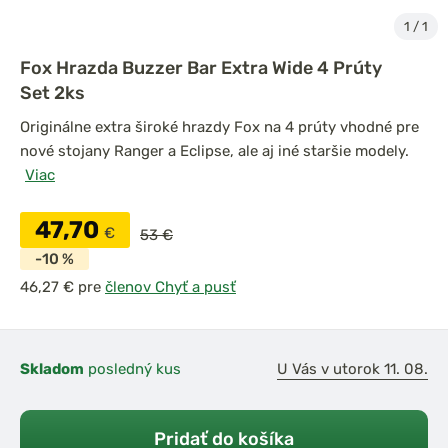
1
/
1
Fox Hrazda Buzzer Bar Extra Wide 4 Prúty
Set 2ks
Originálne extra široké hrazdy Fox na 4 prúty vhodné pre
nové stojany Ranger a Eclipse, ale aj iné staršie modely.
Viac
47,70
€
53 €
-10 %
pre
členov Chyť a pusť
Skladom
posledný kus
U Vás v utorok 11. 08.
Pridať do košíka