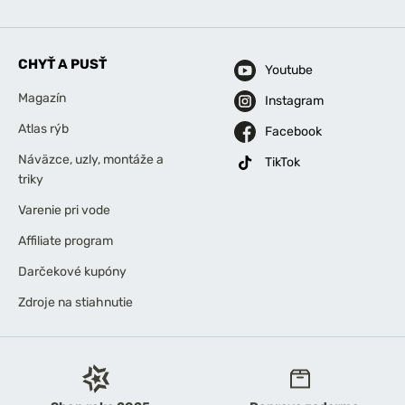
CHYŤ A PUSŤ
Youtube
Magazín
Instagram
Atlas rýb
Facebook
Náväzce, uzly, montáže a
TikTok
triky
Varenie pri vode
Affiliate program
Darčekové kupóny
Zdroje na stiahnutie