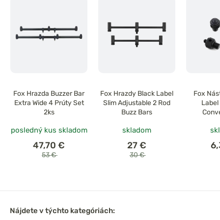
Fox Hrazda Buzzer Bar
Fox Hrazdy Black Label
Fox Nás
Extra Wide 4 Prúty Set
Slim Adjustable 2 Rod
Label
2ks
Buzz Bars
Conve
posledný kus skladom
skladom
sk
47,70 €
27 €
6
53 €
30 €
Nájdete v týchto kategóriách: