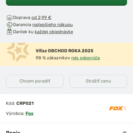
jan Tripod
Mivardi Sada
Doprava
od 2,99 €
 ZADARMO 2
signalizátorov MCA
Garancia
najlepšieho nákupu
SY Camo a 2
Wireless 2+1
Darček ku
každej objednávke
g EASY
Víťaz OBCHOD ROKA 2025
98 % zákazníkov
nás odporúča
Chcem poradiť
Strážiť cenu
Kód:
CRP021
Výrobca:
Fox
Popis