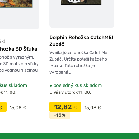
Delphin Rohožka CatchME!
2x)
Zubáč
ohožka 3D Šťuka
Vynikajúca rohožka CatchMe!
ohož s výrazným,
Zubáč. Určite poteší každého
m 3D motívom šťuky
rybára. Táto rohožka je
od vodnou hladinou.
vyrobená…
kus skladom
●
posledný kus skladom
k 11. 08.
U Vás v utorok 11. 08.
12,82
€
15,08 €
€
15,08 €
-15 %