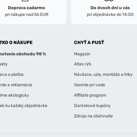
Doprava zadarmo
Do dvoch dní u vás
pri nákupe nad 56 EUR
pri objednávke do 14:00
TKO O NÁKUPE
CHYŤ A PUSŤ
otenie obchodu 98 %
Magazín
akty
Atlas rýb
ava a platba
Náväzce, uzly, montáže a triky
enie a reklamácia
Varenie pri vode
líme ekologicky
Affiliate program
ek ku každej objednávke
Darčekové kupóny
Zdroje na stiahnutie