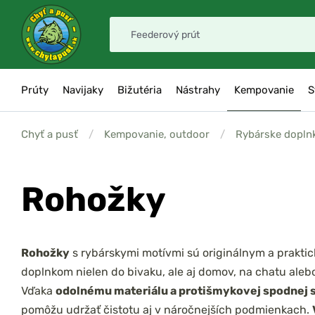
Prúty
Navijaky
Bižutéria
Nástrahy
Kempovanie
S
Chyť a pusť
/
Kempovanie, outdoor
/
Rybárske dopln
Rohožky
Rohožky
s rybárskymi motívmi sú originálnym a prakti
doplnkom nielen do bivaku, ale aj domov, na chatu alebo
Vďaka
odolnému materiálu a protišmykovej spodnej 
pomôžu udržať čistotu aj v náročnejších podmienkach.