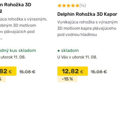
in Rohožka 3D
(1x)
ž
Delphin Rohožka 3D Kapor
júca rohožka s výrazným,
Vynikajúca rohožka s výrazným
rebným 3D motívom
3D motívom kapra plávajúceho
ov plávajúcich pod
pod vodnou hladinou
u…
edný kus skladom
●
skladom
 utorok 11. 08.
U Vás v utorok 11. 08.
,82
12,82
€
15,08 €
€
15,08 €
%
-15 %