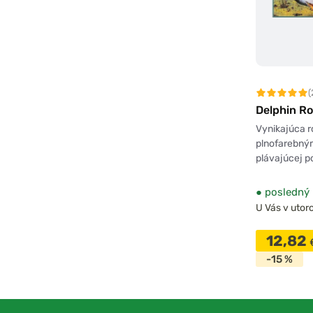
(
Delphin R
Vynikajúca r
plnofarebný
plávajúcej p
●
posledný 
U Vás v utoro
12,82
-15 %