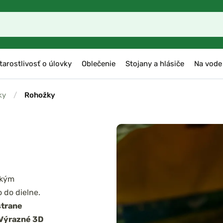
tarostlivosť o úlovky
Oblečenie
Stojany a hlásiče
Na vode
ky
/
Rohožky
ckým
 do dielne.
strane
Výrazné 3D