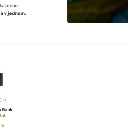
 každého
ia v jednom.
(1x)
a Bank
Mat
ľa