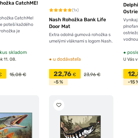
ohožka CatchME!
Delph
(1x)
Ostrie
rohožka CatchMe!
Nash Rohožka Bank Life
Vynika
e poteší každého
Door Mat
plnofa
 rohožka je
ostriež
Extra odolná gumová rohožka s
vodno
umelými vláknami s logom Nash.
kus skladom
●
posl
●
u dodávateľa
k 11. 08.
U Vás v
22,76
12
€
15,08 €
€
23,96 €
-5 %
-15 