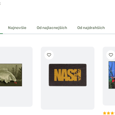
€
Najnovšie
Od najlacnejších
Od najdrahších