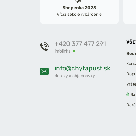
Shop roka 2025
Víťaz sekcie rybárčenie
VŠE
+420 377 477 291
infolinka
Hodn
Kont
info@chytapust.sk
Dopr
dotazy a objednávky
Vrát
Ba
Darč