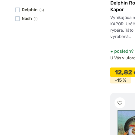
Delphin R
Kapor
Delphin
(5)
Vynikajúca 
Nash
(1)
KAPOR. Určit
rybára. Táto
vyrobená…
●
posledný 
U Vás v utoro
12,82
-15 %