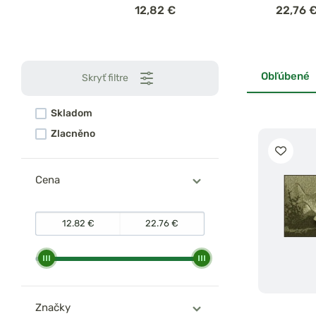
12,82 €
22,76 
Obľúbené
Skryť filtre
Skladom
Zlacněno
Cena
Značky