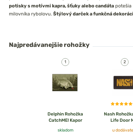
potisky s motívmi kapra, šťuky alebo candáta
potešia
milovníka rybolovu.
Štýlový darček a funkčná dekorác
Najpredávanejšie
rohožky
Delphin Rohožka
Nash Rohožk
CatchME! Kapor
Life Door 
skladom
u dodávate