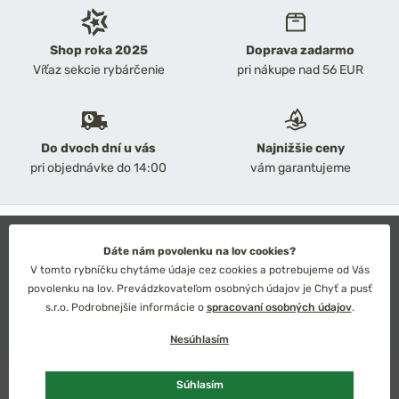
Shop roka 2025
Doprava zadarmo
Víťaz sekcie rybárčenie
pri nákupe nad 56 EUR
Do dvoch dní u vás
Najnižšie ceny
pri objednávke do 14:00
vám garantujeme
2026 Chyť a pusť
Obchodné podmienky
Dáte nám povolenku na lov cookies?
Ochrana osobných údajov
V tomto rybníčku chytáme údaje cez cookies a potrebujeme od Vás
Technické riešenie: Simplia s.r.o.
povolenku na lov. Prevádzkovateľom osobných údajov je Chyť a pusť
Strategický dizajn: Petr Široký
s.r.o. Podrobnejšie informácie o
spracovaní osobných údajov
.
Nesúhlasím
Súhlasím
Slovensko
Česko
Euro
Kč