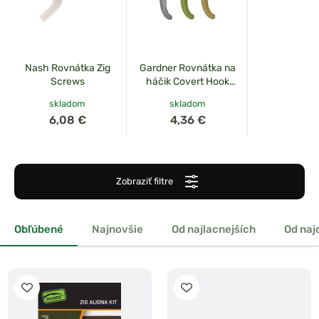
Nash Rovnátka Zig
Gardner Rovnátka na
Screws
háčik Covert Hook
Aligner
skladom
skladom
6,08 €
4,36 €
Zobraziť filtre
Obľúbené
Najnovšie
Od najlacnejších
Od naj