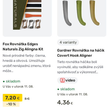
4 varianty
Fox Rovnátka Edges
Naturals Zig Alingna Kit
Gardner Rovnátka na háčik
Covert Hook Aligner
Nové prírodné farby: čierna,
hnedá a olivová. Umožňuje
Tieto rovnátka háčika boli
urobiť nenápadnú zmenu, ktorá
vyvinuté, aby radikálne zvýšili
môže…
spoľahlivosť a výkonnosť…
video
●
skladom
U Vás v utorok 11. 08.
●
skladom
U Vás v utorok 11. 08.
7,20
€
8 €
4,36
€
-10 %