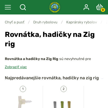
0
Chyť a pusť
/
Druh rybolovu
/
Kaprársky rybolov
/
Z
Rovnátka, hadičky na Zig
rig
Rovnátka a hadičky na Zig Rig
sú nevyhnutné pre
správnu prezentáciu nástrahy vo vodnom stĺpci.
Zobraziť viac
Pomáhajú
zlepšiť natočenie háčika, optimalizovať
pohyb nástrahy a zvýšiť úspešnosť záseku
.
Najpredávanejšie
rovnátka, hadičky na zig rig