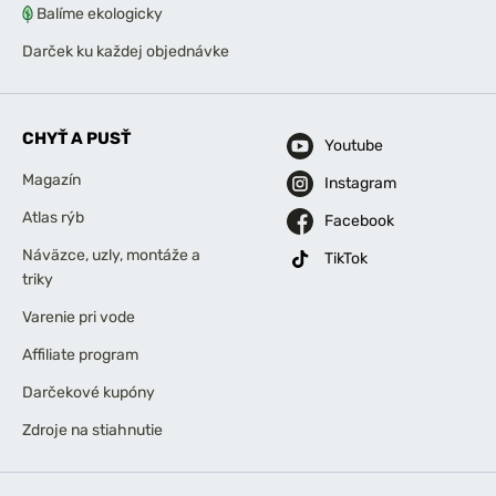
Balíme ekologicky
Darček ku každej objednávke
CHYŤ A PUSŤ
Youtube
Magazín
Instagram
Atlas rýb
Facebook
Náväzce, uzly, montáže a
TikTok
triky
Varenie pri vode
Affiliate program
Darčekové kupóny
Zdroje na stiahnutie