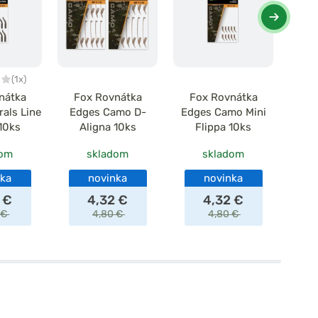
(1x)
nátka
Fox Rovnátka
Fox Rovnátka
Carp'
als Line
Edges Camo D-
Edges Camo Mini
Cur
10ks
Aligna 10ks
Flippa 10ks
L
dom
skladom
skladom
nka
novinka
novinka
 €
4,32 €
4,32 €
 €
4,80 €
4,80 €