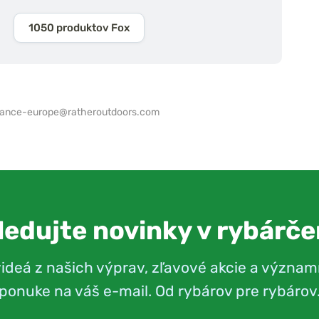
1050 produktov Fox
iance-europe@ratheroutdoors.com
ledujte novinky v rybárče
videá z našich výprav, zľavové akcie a význam
ponuke na váš e-mail. Od rybárov pre rybárov