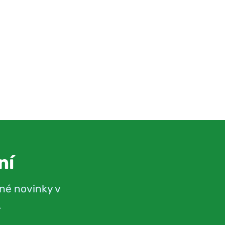
ní
né novinky v
.