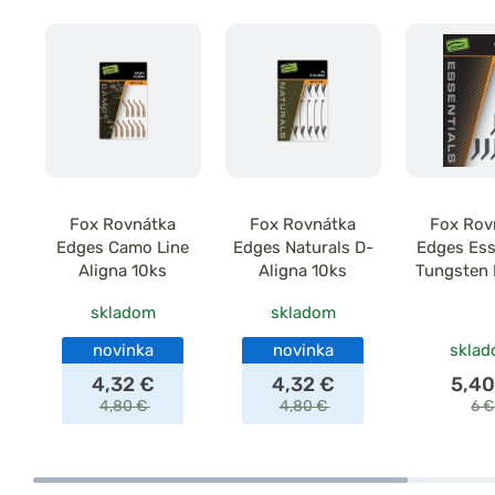
Fox Rovnátka
Fox Rovnátka
Fox Rov
Edges Camo Line
Edges Naturals D-
Edges Ess
Aligna 10ks
Aligna 10ks
Tungsten 
10 k
skladom
skladom
novinka
novinka
skla
4,32 €
4,32 €
5,40
4,80 €
4,80 €
6 