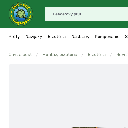
Prúty
Navijaky
Bižutéria
Nástrahy
Kempovanie
S
Chyť a pusť
/
Montáž, bižutéria
/
Bižutéria
/
Rovn