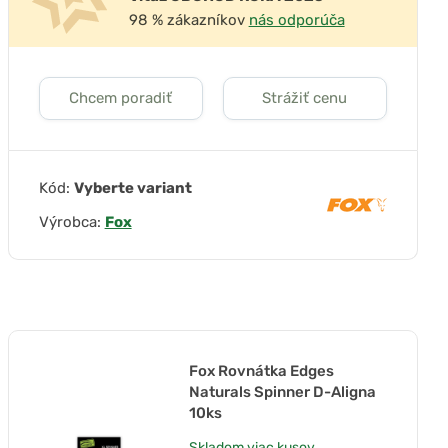
98 % zákazníkov
nás odporúča
Chcem poradiť
Strážiť cenu
Kód:
Vyberte variant
Výrobca:
Fox
Fox Rovnátka Edges
Naturals Spinner D-Aligna
10ks
Skladom
viac kusov