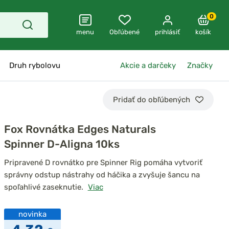
0
menu
Obľúbené
prihlásiť
košík
Druh rybolovu
Akcie a darčeky
Značky
Pridať do obľúbených
Fox Rovnátka Edges Naturals
Spinner D-Aligna 10ks
Pripravené D rovnátko pre Spinner Rig pomáha vytvoriť
správny odstup nástrahy od háčika a zvyšuje šancu na
spoľahlivé zaseknutie.
Viac
novinka