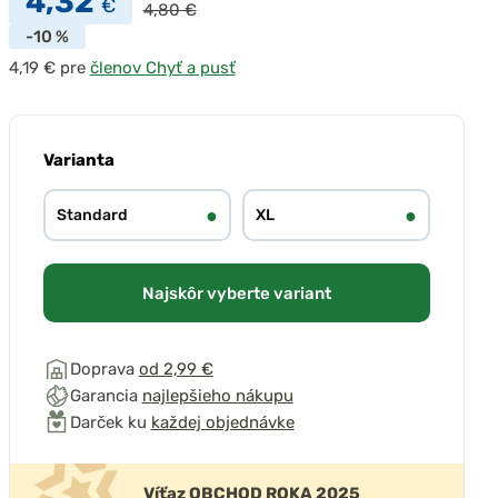
4,32
€
4,80 €
-10 %
pre
členov Chyť a pusť
Varianta
●
●
Standard
XL
Najskôr vyberte variant
Doprava
od 2,99 €
Garancia
najlepšieho nákupu
Darček ku
každej objednávke
Víťaz OBCHOD ROKA 2025