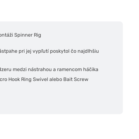
ontáži Spinner Rig
ástраhe pri jej vypľutí poskytol čo najdlhšiu
edzeru medzi nástrahou a ramencom háčika
cro Hook Ring Swivel alebo Bait Screw