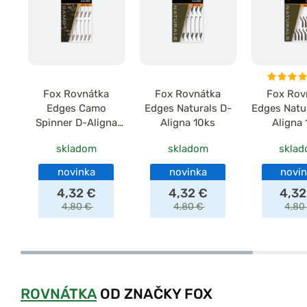
Fox Rovnátka
Fox Rovnátka
Fox Rov
Edges Camo
Edges Naturals D-
Edges Natur
Spinner D-Aligna
Aligna 10ks
Aligna 
10ks
skladom
skladom
skla
novinka
novinka
novi
4,32 €
4,32 €
4,32
4,80 €
4,80 €
4,80
ROVNÁTKA
OD ZNAČKY FOX