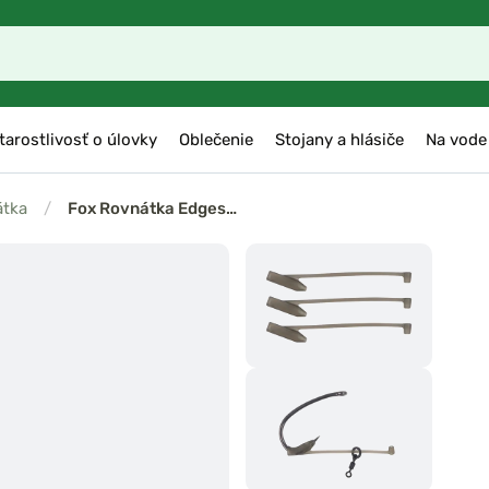
tarostlivosť o úlovky
Oblečenie
Stojany a hlásiče
Na vode
átka
/
Fox Rovnátka Edges…