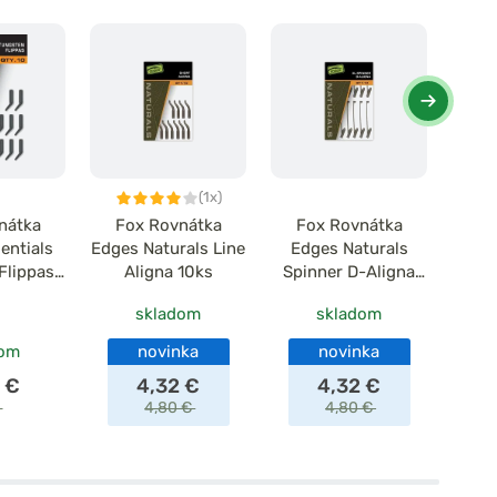
(1x)
nátka
Fox Rovnátka
Fox Rovnátka
Fo
entials
Edges Naturals Line
Edges Naturals
Edge
Flippas
Aligna 10ks
Spinner D-Aligna
Tu
s
10ks
skladom
skladom
dom
novinka
novinka
 €
4,32 €
4,32 €
€
4,80 €
4,80 €