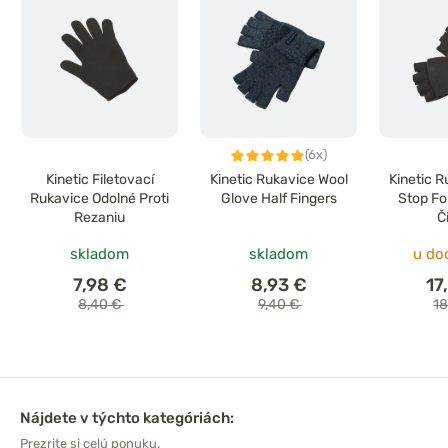
(6x)
Kinetic Filetovací
Kinetic Rukavice Wool
Kinetic 
Rukavice Odolné Proti
Glove Half Fingers
Stop Fo
Rezaniu
Č
skladom
skladom
u do
7,98 €
8,93 €
17
8,40 €
9,40 €
1
Nájdete v týchto kategóriách:
Prezrite si celú ponuku.