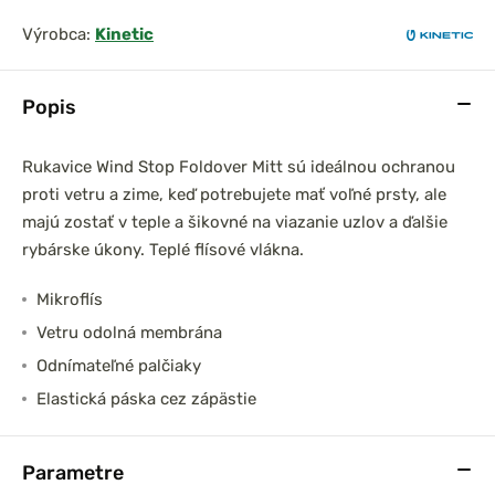
Výrobca:
Kinetic
Popis
Rukavice Wind Stop Foldover Mitt sú ideálnou ochranou
Tričko s
Delphin Bunda alebo
proti vetru a zime, keď potrebujete mať voľné prsty, ale
 UV Armor
nohavice CruisAir
majú zostať v teple a šikovné na viazanie uzlov a ďalšie
e 50+
Spring 5T
rybárske úkony. Teplé flísové vlákna.
Mikroflís
Vetru odolná membrána
Odnímateľné palčiaky
Elastická páska cez zápästie
Parametre