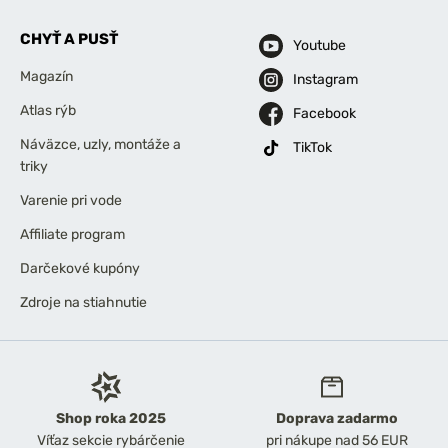
CHYŤ A PUSŤ
Youtube
Magazín
Instagram
Atlas rýb
Facebook
Náväzce, uzly, montáže a
TikTok
triky
Varenie pri vode
Affiliate program
Darčekové kupóny
Zdroje na stiahnutie
Shop roka 2025
Doprava zadarmo
Víťaz sekcie rybárčenie
pri nákupe nad 56 EUR