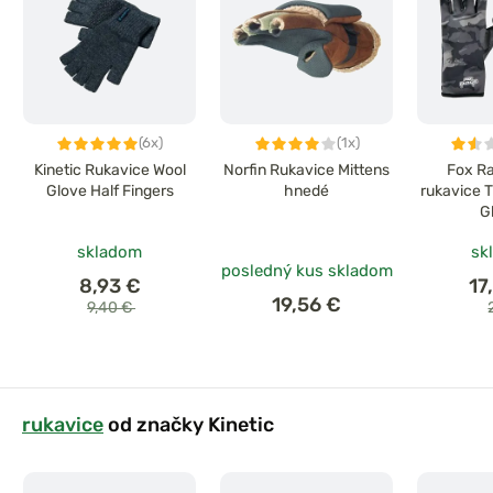
(6x)
(1x)
Kinetic Rukavice Wool
Norfin Rukavice Mittens
Fox R
Glove Half Fingers
hnedé
rukavice 
G
skladom
sk
posledný kus skladom
8,93 €
17
19,56 €
9,40 €
rukavice
od značky Kinetic