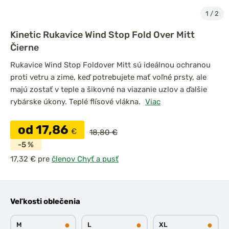
1
/
2
Kinetic Rukavice Wind Stop Fold Over Mitt
Čierne
Rukavice Wind Stop Foldover Mitt sú ideálnou ochranou
proti vetru a zime, keď potrebujete mať voľné prsty, ale
majú zostať v teple a šikovné na viazanie uzlov a ďalšie
rybárske úkony. Teplé flísové vlákna.
Viac
od 17,86
€
18,80 €
-5 %
pre
členov Chyť a pusť
Veľkosti oblečenia
●
●
●
M
L
XL