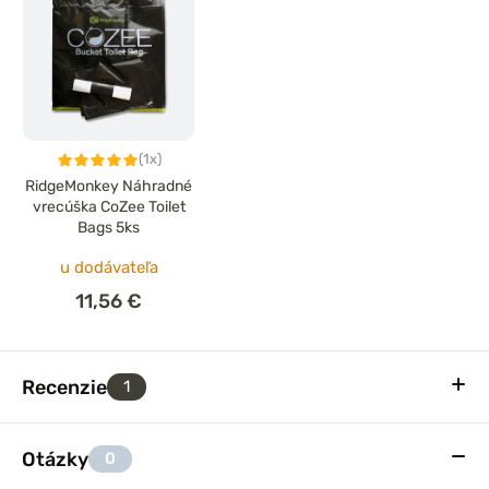
(1x)
RidgeMonkey Náhradné
vrecúška CoZee Toilet
Bags 5ks
u dodávateľa
11,56 €
Recenzie
1
Otázky
0