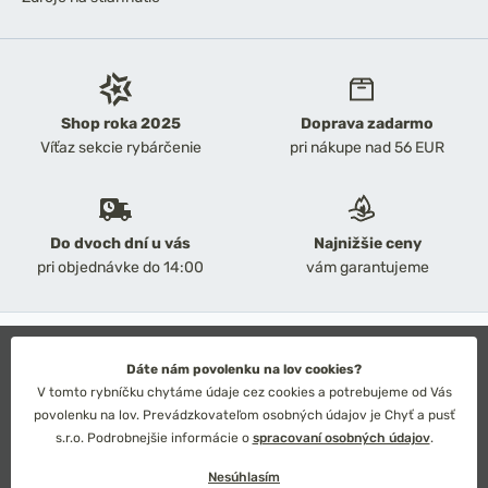
Shop roka 2025
Doprava zadarmo
Víťaz sekcie rybárčenie
pri nákupe nad 56 EUR
Do dvoch dní u vás
Najnižšie ceny
pri objednávke do 14:00
vám garantujeme
2026 Chyť a pusť
Obchodné podmienky
Dáte nám povolenku na lov cookies?
Ochrana osobných údajov
V tomto rybníčku chytáme údaje cez cookies a potrebujeme od Vás
Technické riešenie: Simplia s.r.o.
povolenku na lov. Prevádzkovateľom osobných údajov je Chyť a pusť
Strategický dizajn: Petr Široký
s.r.o. Podrobnejšie informácie o
spracovaní osobných údajov
.
Nesúhlasím