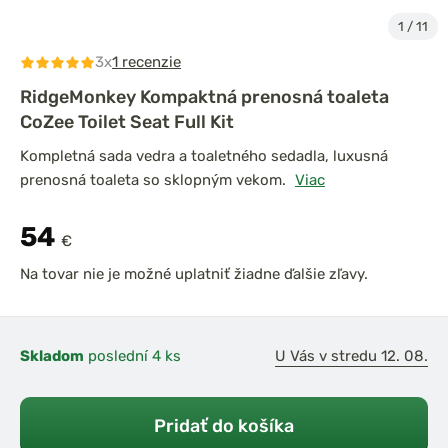
1
/
11
3x
1 recenzie
RidgeMonkey Kompaktná prenosná toaleta
CoZee Toilet Seat Full Kit
Kompletná sada vedra a toaletného sedadla, luxusná
prenosná toaleta so sklopným vekom.
Viac
54
€
Na tovar nie je možné uplatniť žiadne ďalšie zľavy.
Skladom
poslední 4 ks
U Vás v stredu 12. 08.
Pridať do košíka