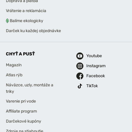
Doprava a platba
Vrátenie a reklamácia
Balíme ekologicky
Darček ku každej objednávke
CHYŤ A PUSŤ
Youtube
Magazín
Instagram
Atlas rýb
Facebook
Náväzce, uzly, montáže a
TikTok
triky
Varenie pri vode
Affiliate program
Darčekové kupóny
Zdroje na stiahnutie