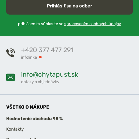
Prihlásiť sa na odber
prihlásením súhlasíte so
spracovaním osobných údajov
+420 377 477 291
infolinka
info@chytapust.sk
dotazy a objednávky
VŠETKO O NÁKUPE
Hodnotenie obchodu 98 %
Kontakty