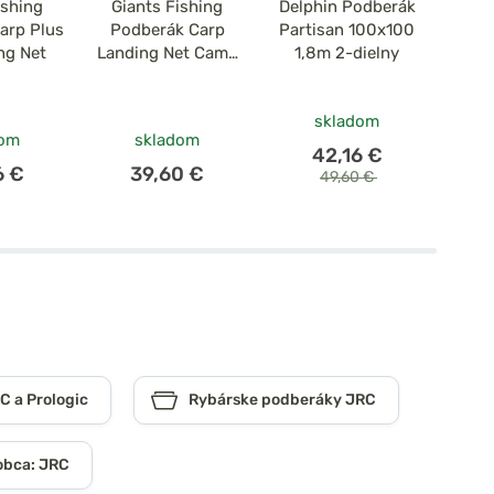
ishing
Giants Fishing
Delphin Podberák
Miva
arp Plus
Podberák Carp
Partisan 100x100
Met
ng Net
Landing Net Camo
1,8m 2-dielny
42"
skladom
dom
skladom
42,16 €
6 €
39,60 €
49,60 €
C a Prologic
Rybárske podberáky JRC
obca: JRC