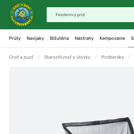
Prúty
Navijaky
Bižutéria
Nástrahy
Kempovanie
S
Chyť a pusť
/
Starostlivosť o úlovky
/
Podberáky
/