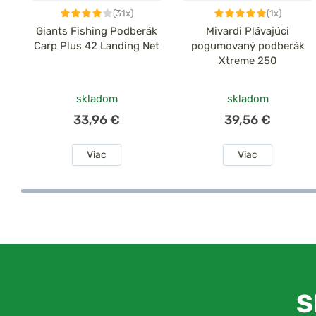
(31x)
(1x)
Giants Fishing Podberák
Mivardi Plávajúci
Carp Plus 42 Landing Net
pogumovaný podberák
Xtreme 250
skladom
skladom
33,96 €
39,56 €
Viac
Viac
S