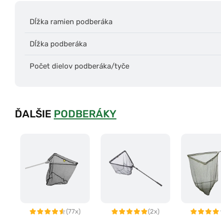
Dĺžka ramien podberáka
Dĺžka podberáka
Počet dielov podberáka/tyče
ĎALŠIE
PODBERÁKY
(77x)
(2x)