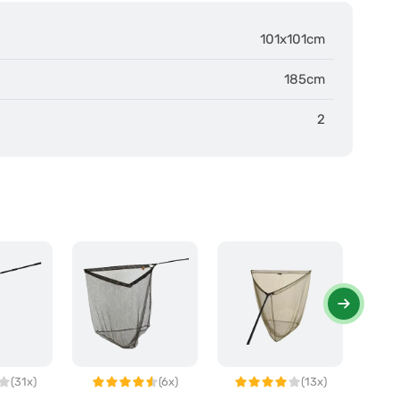
101x101cm
185cm
2
(31x)
(6x)
(13x)