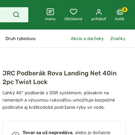
0
menu
Obľúbené
prihlásiť
košík
Druh rybolovu
Akcie a darčeky
Značky
JRC Podberák Rova Landing Net 40in
2pc Twist Lock
Ľahký 40" podberák s DSR systémom, plávakmi na
ramenách a výsuvnou rukoväťou umožňuje bezpečné
podbratie aj krátkodobé podržanie ryby vo vode.
Tovar sa už nepredáva
, alebo je dočasne