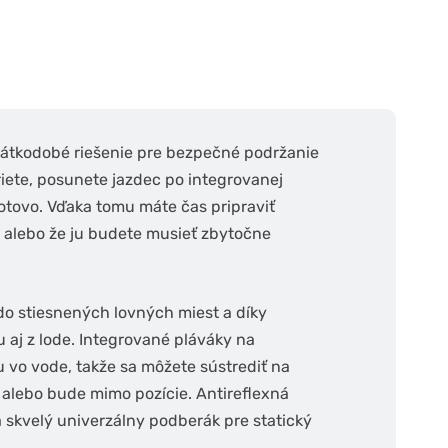
krátkodobé riešenie pre bezpečné podržanie
ete, posunete jazdec po integrovanej
hotovo. Vďaka tomu máte čas pripraviť
, alebo že ju budete musieť zbytočne
do stiesnených lovných miest a díky
u aj z lode. Integrované pláváky na
vo vode, takže sa môžete sústrediť na
 alebo bude mimo pozície. Antireflexná
 skvelý univerzálny podberák pre statický