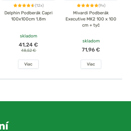
(12x)
(9x)
Delphin Podberák Capri
Mivardi Podberák
D
100x100cm 1,8m
Executive MK2 100 x 100
cm + tyč
skladom
skladom
41,24 €
71,96 €
48,52 €
Viac
Viac
ní