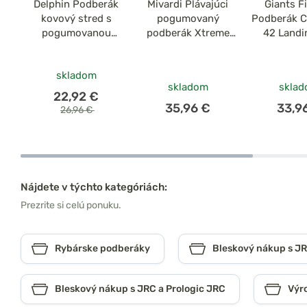
Delphin Podberák
Mivardi Plávajúci
Giants F
kovový stred s
pogumovaný
Podberák C
pogumovanou
podberák Xtreme
42 Landi
sieťkou
225
skladom
skladom
skla
22,92 €
35,96 €
33,9
26,96 €
Nájdete v týchto kategóriách:
Prezrite si celú ponuku.
Rybárske podberáky
Bleskový nákup s JR
Bleskový nákup s JRC a Prologic JRC
Výr