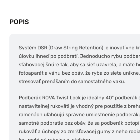
POPIS
Systém DSR (Draw String Retention) je inovatívne 
úlovku ihneď po podbratí. Jednoducho rybu podberi
sťahovacej šnúre tak, aby sa sieť uzavrela, a máte 
fotoaparát a váhu bez obáv, že ryba zo siete unikne
stresovať prenášaním do samostatného vaku.
Podberák ROVA Twist Lock je ideálny 40" podberák 
nastaviteľnej rukoväti je vhodný pre použitie z breh
ramenách uľahčujú správne umiestnenie podberáku 
samotné podbratie bez obáv, že sa podberák potopí
rukoväť a úchopy zo zmršťovacej gumy z neho robia
lov, mobilný rybolov aj stalking.