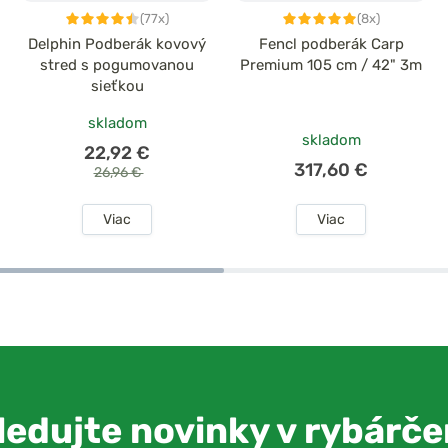
(77x)
(8x)
Delphin Podberák kovový
Fencl podberák Carp
stred s pogumovanou
Premium 105 cm / 42" 3m
sieťkou
skladom
skladom
22,92 €
317,60 €
26,96 €
Viac
Viac
ledujte novinky v rybárče