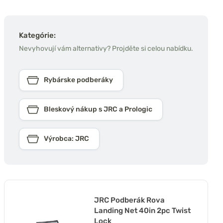
Kategórie:
Nevyhovují vám alternativy? Projděte si celou nabídku.
Rybárske podberáky
Bleskový nákup s JRC a Prologic
Výrobca: JRC
JRC Podberák Rova
Landing Net 40in 2pc Twist
Lock