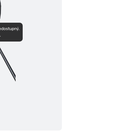
nedostupný.
.