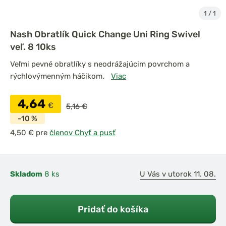
1
/
1
Nash Obratlík Quick Change Uni Ring Swivel
veľ. 8 10ks
Veľmi pevné obratlíky s neodrážajúcim povrchom a
rýchlovýmenným háčikom.
Viac
4,64
€
5,16 €
-10 %
pre
členov Chyť a pusť
Skladom
8 ks
U Vás v utorok 11. 08.
Pridať do košíka