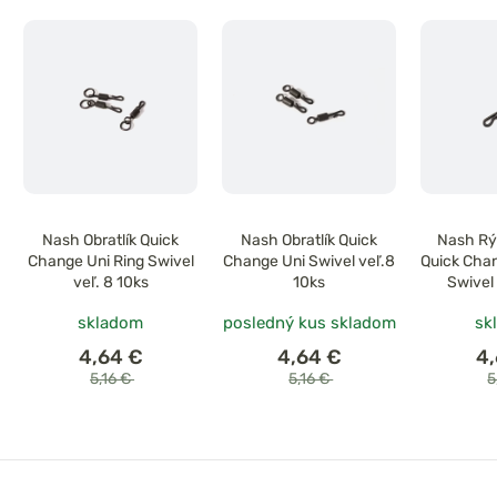
Nash Obratlík Quick
Nash Obratlík Quick
Nash Rý
Change Uni Ring Swivel
Change Uni Swivel veľ.8
Quick Chan
veľ. 8 10ks
10ks
Swivel
skladom
posledný kus skladom
sk
4,64 €
4,64 €
4
5,16 €
5,16 €
5