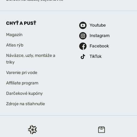
CHYŤ A PUSŤ
Youtube
Magazín
Instagram
Atlas rýb
Facebook
Náväzce, uzly, montáže a
TikTok
triky
Varenie pri vode
Affiliate program
Darčekové kupóny
Zdroje na stiahnutie