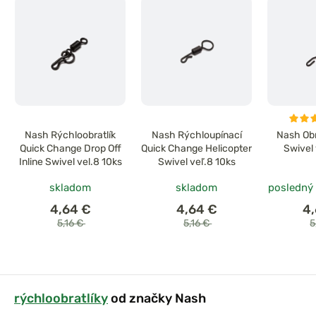
Nash Rýchloobratlík
Nash Rýchloupínací
Nash Obr
Quick Change Drop Off
Quick Change Helicopter
Swivel 
Inline Swivel vel.8 10ks
Swivel veľ.8 10ks
skladom
skladom
posledný
4,64 €
4,64 €
4
5,16 €
5,16 €
5
rýchloobratlíky
od značky Nash