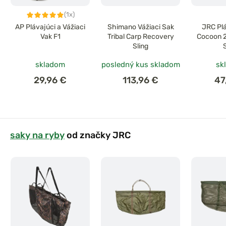
(1x)
AP Plávajúci a Vážiaci
Shimano Vážiaci Sak
JRC Plá
Vak F1
Tribal Carp Recovery
Cocoon 
Sling
skladom
posledný kus skladom
sk
29,96 €
113,96 €
47
saky na ryby
od značky JRC