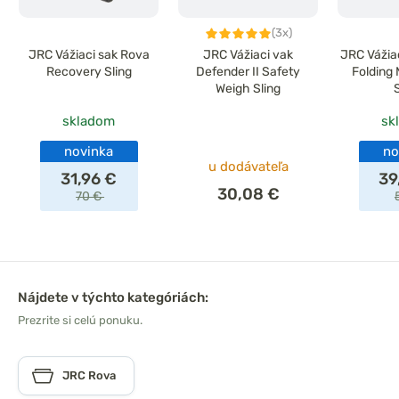
(3x)
JRC Vážiaci sak Rova
JRC Vážiaci vak
JRC Vážia
Recovery Sling
Defender II Safety
Folding
Weigh Sling
skladom
sk
novinka
no
u dodávateľa
31,96 €
39
30,08 €
70 €
Nájdete v týchto kategóriách:
Prezrite si celú ponuku.
JRC Rova