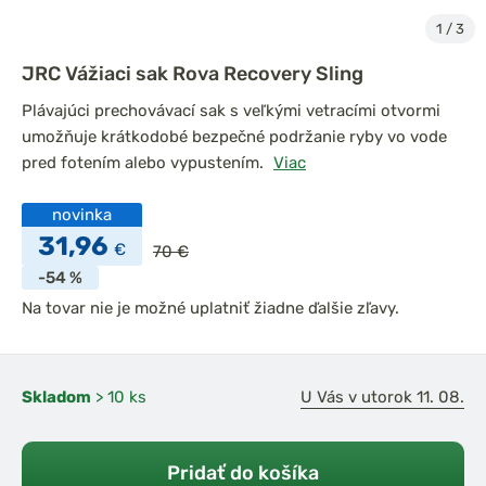
1
/
3
JRC Vážiaci sak Rova Recovery Sling
Plávajúci prechovávací sak s veľkými vetracími otvormi
umožňuje krátkodobé bezpečné podržanie ryby vo vode
pred fotením alebo vypustením.
Viac
novinka
31,96
€
70 €
-54 %
Na tovar nie je možné uplatniť žiadne ďalšie zľavy.
Skladom
> 10 ks
U Vás v utorok 11. 08.
Pridať do košíka