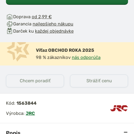
Doprava
od 2,99 €
Garancia
najlepšieho nákupu
Darček ku
každej objednávke
Víťaz OBCHOD ROKA 2025
dložka pod
Giants Fishing Podberák
98 % zákazníkov
nás odporúča
trix XXL
Carp Plus 42 Landing
Net
Chcem poradiť
Strážiť cenu
Kód:
1563844
Výrobca:
JRC
Popis