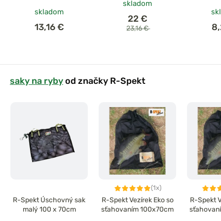
skladom
skladom
sk
22 €
13,16 €
8
23,16 €
saky na ryby
od značky R-Spekt
(1x)
R-Spekt Úschovný sak
R-Spekt Vezírek Eko so
R-Spekt V
malý 100 x 70cm
sťahovaním 100x70cm
sťahovan