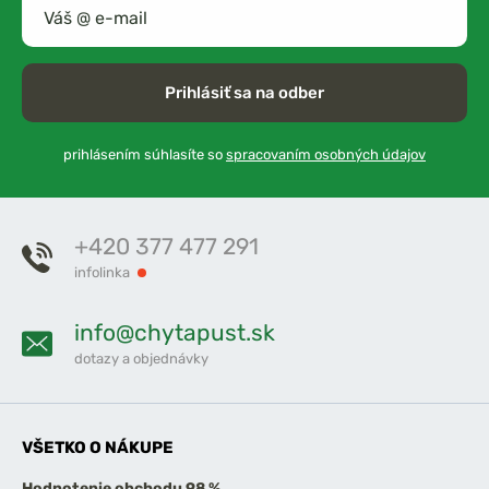
Prihlásiť sa na odber
prihlásením súhlasíte so
spracovaním osobných údajov
+420 377 477 291
infolinka
info@chytapust.sk
dotazy a objednávky
VŠETKO O NÁKUPE
Hodnotenie obchodu 98 %