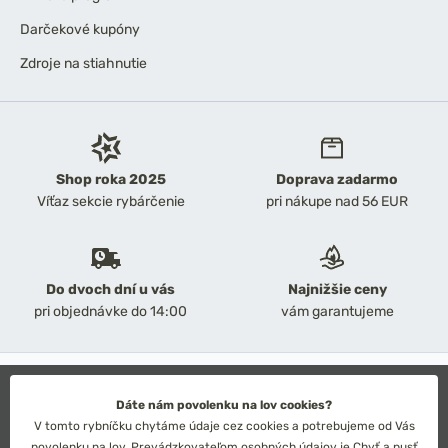
Darčekové kupóny
Zdroje na stiahnutie
Shop roka 2025
Doprava zadarmo
Víťaz sekcie rybárčenie
pri nákupe nad 56 EUR
Do dvoch dní u vás
Najnižšie ceny
pri objednávke do 14:00
vám garantujeme
2026 Chyť a pusť
Obchodné podmienky
Dáte nám povolenku na lov cookies?
Ochrana osobných údajov
V tomto rybníčku chytáme údaje cez cookies a potrebujeme od Vás
Technické riešenie: Simplia s.r.o.
povolenku na lov. Prevádzkovateľom osobných údajov je Chyť a pusť