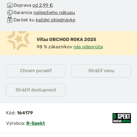
Doprava
od 2,99 €
Garancia
najlepšieho nákupu
Darček ku
každej objednávke
Víťaz OBCHOD ROKA 2025
98 % zákazníkov
nás odporúča
dložka pod
Giants Fishing Podberák
trix XXL
Carp Plus 42 Landing
Net
Chcem poradiť
Strážiť cenu
Strážiť dostupnost
Kód:
164179
Výrobca:
R-Spekt