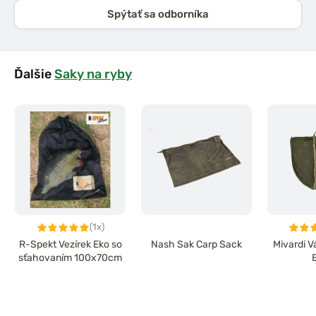
Spýtať sa odborníka
Ďalšie
Saky na ryby
(1x)
R-Spekt Vezírek Eko so
Nash Sak Carp Sack
Mivardi V
sťahovaním 100x70cm