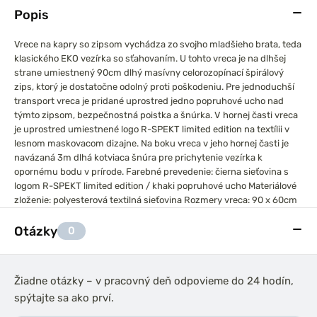
Popis
Vrece na kapry so zipsom vychádza zo svojho mladšieho brata, teda
klasického EKO vezírka so sťahovaním. U tohto vreca je na dlhšej
strane umiestnený 90cm dlhý masívny celorozopínací špirálový
zips, ktorý je dostatočne odolný proti poškodeniu. Pre jednoduchší
transport vreca je pridané uprostred jedno popruhové ucho nad
týmto zipsom, bezpečnostná poistka a šnúrka.
V hornej časti vreca
je uprostred umiestnené logo R-SPEKT limited edition na textílii v
lesnom maskovacom dizajne. Na boku vreca v jeho hornej časti je
navázaná 3m dlhá kotviaca šnúra pre prichytenie vezírka k
opornému bodu v prírode.
Farebné prevedenie: čierna sieťovina s
logom R-SPEKT limited edition / khaki popruhové ucho
Materiálové
zloženie: polyesterová textilná sieťovina
Rozmery vreca: 90 x 60cm
Otázky
0
Žiadne otázky – v pracovný deň odpovieme do 24 hodín,
spýtajte sa ako prví.