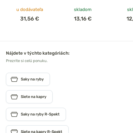
u dodávateľa
skladom
sk
31,56 €
13,16 €
12
Nájdete v týchto kategóriách:
Prezrite si celú ponuku.
Saky na ryby
Siete na kapry
Saky na ryby R-Spekt
Siete na kapry R-Spekt