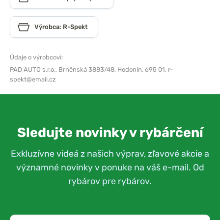
Výrobca: R-Spekt
Údaje o výrobcovi:
PAD AUTO s.r.o.,
Brněnská 3883/48, Hodonín, 695 01,
r-
spekt@email.cz
Sledujte novinky v rybárčení
Exkluzívne videá z našich výprav, zľavové akcie a
významné novinky v ponuke na váš e-mail. Od
rybárov pre rybárov.