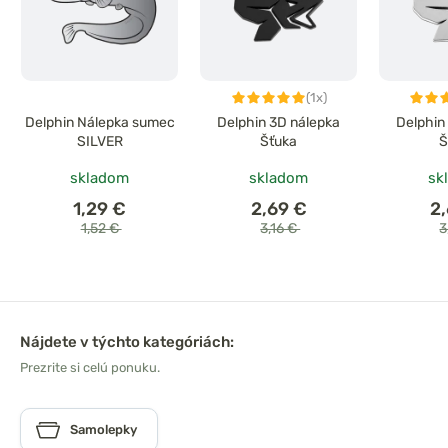
(1x)
Delphin Nálepka sumec
Delphin 3D nálepka
Delphin
SILVER
Šťuka
Š
skladom
skladom
sk
1,29 €
2,69 €
2
1,52 €
3,16 €
3
Nájdete v týchto kategóriách:
Prezrite si celú ponuku.
Samolepky