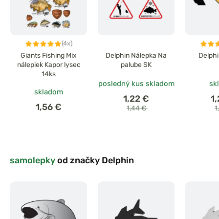
(4x)
Giants Fishing Mix
Delphin Nálepka Na
Delphi
nálepiek Kapor lysec
palube SK
14ks
posledný kus skladom
sk
skladom
1,22 €
1
1,56 €
1,44 €
1
samolepky
od značky Delphin