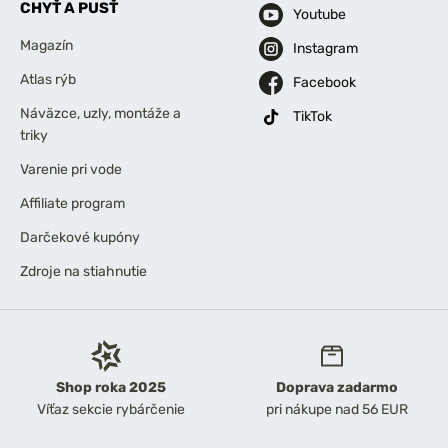
CHYŤ A PUSŤ
Youtube
Magazín
Instagram
Atlas rýb
Facebook
Náväzce, uzly, montáže a
TikTok
triky
Varenie pri vode
Affiliate program
Darčekové kupóny
Zdroje na stiahnutie
Shop roka 2025
Doprava zadarmo
Víťaz sekcie rybárčenie
pri nákupe nad 56 EUR