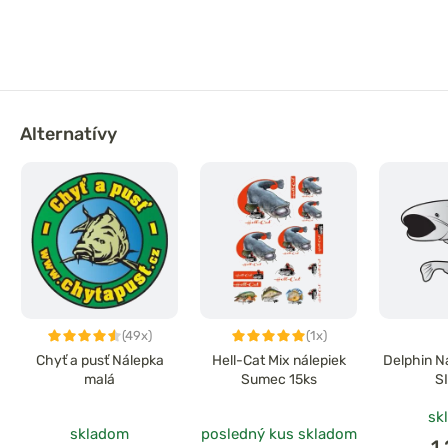
Alternatívy
(49x)
(1x)
Chyť a pusť Nálepka
Hell-Cat Mix nálepiek
Delphin N
malá
Sumec 15ks
S
sk
skladom
posledný kus skladom
1