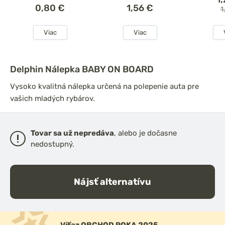
0,80 €
1,56 €
1
Viac
Viac
Delphin Nálepka BABY ON BOARD
Vysoko kvalitná nálepka určená na polepenie auta pre
vašich mladých rybárov.
Tovar sa už nepredáva
, alebo je dočasne
nedostupný.
Nájsť alternatívu