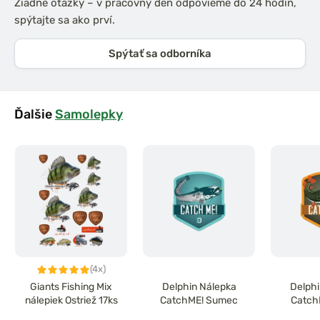
Žiadne otázky – v pracovný deň odpovieme do 24 hodín,
spýtajte sa ako prví.
Spýtať sa odborníka
Ďalšie
Samolepky
(4x)
Giants Fishing Mix
Delphin Nálepka
Delphi
nálepiek Ostriež 17ks
CatchME! Sumec
Catch