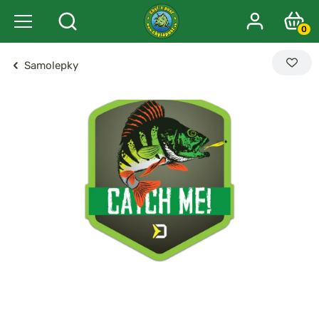
0
Samolepky