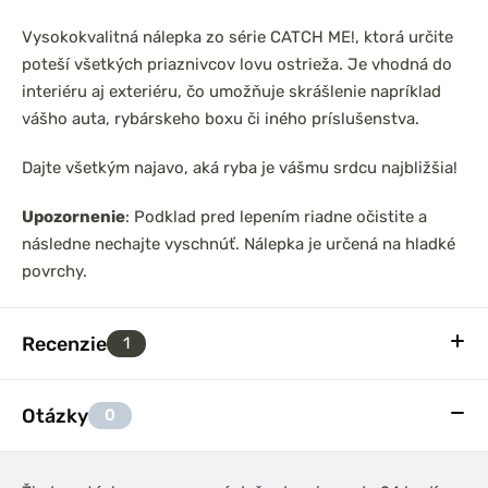
Vysokokvalitná nálepka zo série CATCH ME!, ktorá určite
poteší všetkých priaznivcov lovu ostrieža. Je vhodná do
interiéru aj exteriéru, čo umožňuje skrášlenie napríklad
vášho auta, rybárskeho boxu či iného príslušenstva.
Dajte všetkým najavo, aká ryba je vášmu srdcu najbližšia!
Upozornenie
: Podklad pred lepením riadne očistite a
následne nechajte vyschnúť. Nálepka je určená na hladké
povrchy.
Recenzie
1
Otázky
0