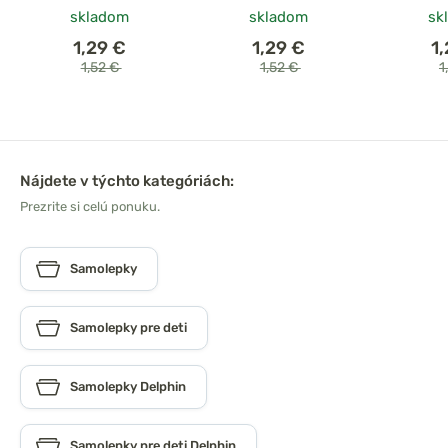
skladom
skladom
sk
1,29 €
1,29 €
1
1,52 €
1,52 €
1
Nájdete v týchto kategóriách:
Prezrite si celú ponuku.
Samolepky
Samolepky pre deti
Samolepky Delphin
Samolepky pre deti Delphin