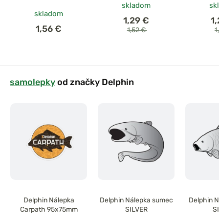
skladom
sk
skladom
1,29 €
1
1,56 €
1,52 €
1
samolepky
od značky Delphin
Delphin Nálepka
Delphin Nálepka sumec
Delphin N
Carpath 95x75mm
SILVER
S