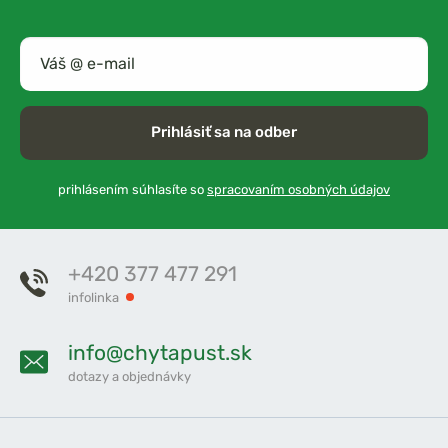
Prihlásiť sa na odber
prihlásením súhlasíte so
spracovaním osobných údajov
+420 377 477 291
infolinka
info@chytapust.sk
dotazy a objednávky