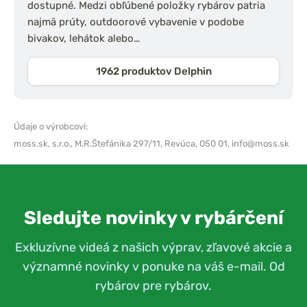
dostupné. Medzi obľúbené položky rybárov patria
najmä prúty, outdoorové vybavenie v podobe
bivakov, lehátok alebo…
1962 produktov Delphin
Údaje o výrobcovi:
moss.sk, s.r.o.,
M.R.Štefánika 297/11, Revúca, 050 01,
info@moss.sk
Sledujte novinky v rybárčení
Exkluzívne videá z našich výprav, zľavové akcie a
významné novinky v ponuke na váš e-mail. Od
rybárov pre rybárov.