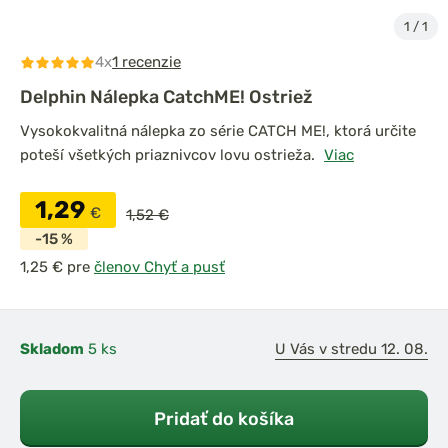
1
/
1
4x
1 recenzie
Delphin Nálepka CatchME! Ostriež
Vysokokvalitná nálepka zo série CATCH ME!, ktorá určite
poteší všetkých priaznivcov lovu ostrieža.
Viac
1,29
€
1,52 €
-15 %
pre
členov Chyť a pusť
Skladom
5 ks
U Vás v stredu 12. 08.
Pridať do košíka