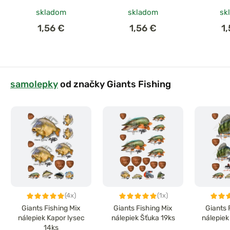
skladom
skladom
sk
1,56 €
1,56 €
1
samolepky
od značky Giants Fishing
(4x)
(1x)
Giants Fishing Mix
Giants Fishing Mix
Giants 
nálepiek Kapor lysec
nálepiek Šťuka 19ks
nálepiek
14ks