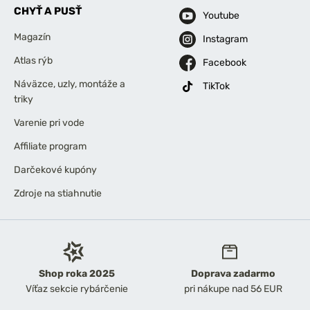
CHYŤ A PUSŤ
Youtube
Magazín
Instagram
Atlas rýb
Facebook
Náväzce, uzly, montáže a
TikTok
triky
Varenie pri vode
Affiliate program
Darčekové kupóny
Zdroje na stiahnutie
Shop roka 2025
Doprava zadarmo
Víťaz sekcie rybárčenie
pri nákupe nad 56 EUR