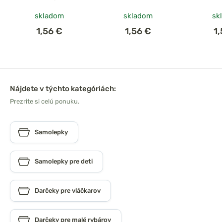
skladom
skladom
sk
1,56 €
1,56 €
1
Nájdete v týchto kategóriách:
Prezrite si celú ponuku.
Samolepky
Samolepky pre deti
Darčeky pre vláčkarov
Darčeky pre malé rybárov