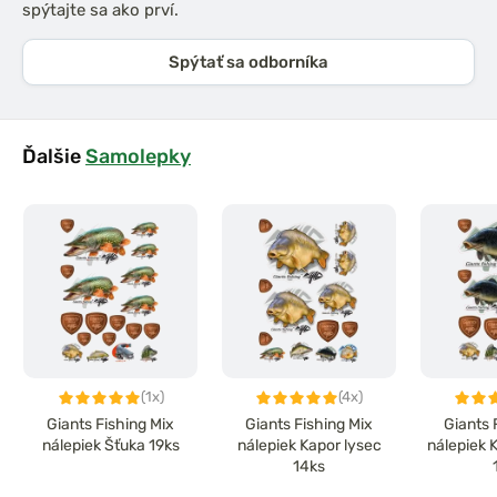
spýtajte sa ako prví.
Spýtať sa odborníka
Ďalšie
Samolepky
(1x)
(4x)
Giants Fishing Mix
Giants Fishing Mix
Giants 
nálepiek Šťuka 19ks
nálepiek Kapor lysec
nálepiek 
14ks