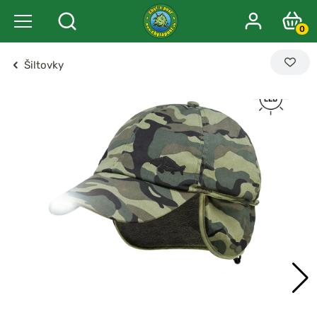
0
Šiltovky