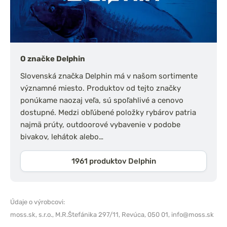
O značke Delphin
Slovenská značka Delphin má v našom sortimente
významné miesto. Produktov od tejto značky
ponúkame naozaj veľa, sú spoľahlivé a cenovo
dostupné. Medzi obľúbené položky rybárov patria
najmä prúty, outdoorové vybavenie v podobe
bivakov, lehátok alebo…
1961 produktov Delphin
Údaje o výrobcovi:
moss.sk, s.r.o.,
M.R.Štefánika 297/11, Revúca, 050 01,
info@moss.sk