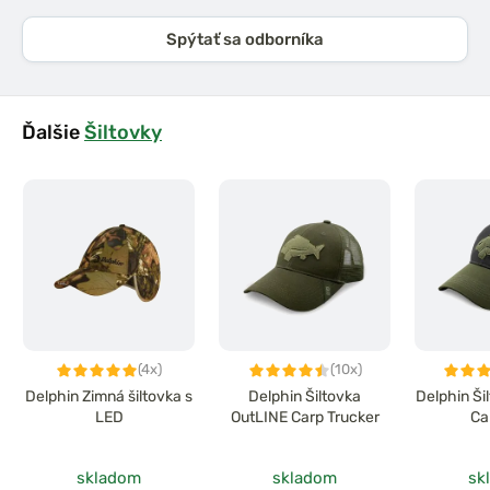
Spýtať sa odborníka
Ďalšie
Šiltovky
(4x)
(10x)
Delphin Zimná šiltovka s
Delphin Šiltovka
Delphin Ši
LED
OutLINE Carp Trucker
Ca
skladom
skladom
sk