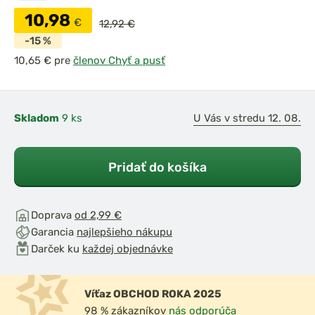
10,98
€
12,92 €
-15 %
pre
členov Chyť a pusť
Skladom
9 ks
U Vás v stredu 12. 08.
Pridať do košíka
Doprava
od 2,99 €
Garancia
najlepšieho nákupu
Darček ku
každej objednávke
Víťaz OBCHOD ROKA 2025
98 % zákazníkov
nás odporúča