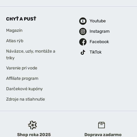
CHYŤ A PUSŤ
Youtube
Magazín
Instagram
Atlas rýb
Facebook
Náväzce, uzly, montáže a
TikTok
triky
Varenie pri vode
Affiliate program
Darčekové kupóny
Zdroje na stiahnutie
Shop roka 2025
Doprava zadarmo