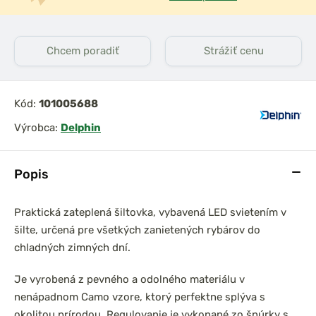
Chcem poradiť
Strážiť cenu
Kód:
101005688
Výrobca:
Delphin
Popis
Praktická zateplená šiltovka, vybavená LED svietením v
šilte, určená pre všetkých zanietených rybárov do
chladných zimných dní.
Je vyrobená z pevného a odolného materiálu v
nenápadnom Camo vzore, ktorý perfektne splýva s
okolitou prírodou. Regulovanie je vykonané zo šnúrky s