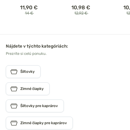
11,90 €
10,98 €
10
14 €
12,92 €
1
Nájdete v týchto kategóriách:
Prezrite si celú ponuku.
Šiltovky
Zimné čiapky
Šiltovky pre kaprárov
Zimné čiapky pre kaprárov