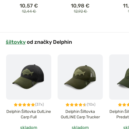
10,57 €
10,98 €
11
12,44 €
12,92 €
šiltovky
od značky Delphin
(37x)
(10x)
Delphin Šiltovka OutLine
Delphin Šiltovka
Delphin Ši
Carp Full
OutLINE Carp Trucker
Predat
skladom
skladom
sk