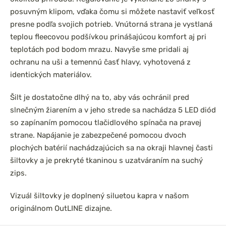
posuvným klipom, vďaka čomu si môžete nastaviť veľkosť
presne podľa svojich potrieb. Vnútorná strana je vystlaná
teplou fleecovou podšívkou prinášajúcou komfort aj pri
teplotách pod bodom mrazu. Navyše sme pridali aj
ochranu na uši a temennú časť hlavy, vyhotovená z
identických materiálov.
Šilt je dostatočne dlhý na to, aby vás ochránil pred
slnečným žiarením a v jeho strede sa nachádza 5 LED diód
so zapínaním pomocou tlačidlového spínača na pravej
strane. Napájanie je zabezpečené pomocou dvoch
plochých batérií nachádzajúcich sa na okraji hlavnej časti
šiltovky a je prekryté tkaninou s uzatváraním na suchý
zips.
Vizuál šiltovky je doplnený siluetou kapra v našom
originálnom OutLINE dizajne.