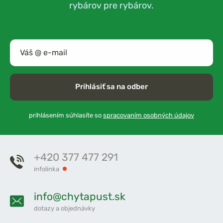
rybárov pre rybárov.
Prihlásiť sa na odber
prihlásením súhlasíte so
spracovaním osobných údajov
+420 377 477 291
infolinka
info@chytapust.sk
dotazy a objednávky