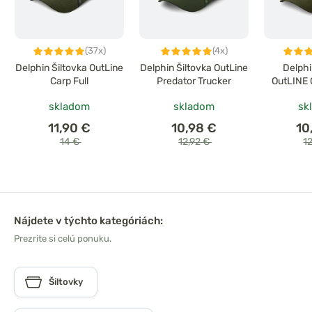
(37x)
(4x)
Delphin Šiltovka OutLine
Delphin Šiltovka OutLine
Delphi
Carp Full
Predator Trucker
OutLINE 
skladom
skladom
sk
11,90 €
10,98 €
10
14 €
12,92 €
1
Nájdete v týchto kategóriách:
Prezrite si celú ponuku.
Šiltovky