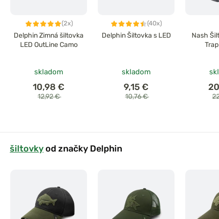
(2x)
(40x)
Delphin Zimná šiltovka
Delphin Šiltovka s LED
Nash Šil
LED OutLine Camo
Trap
skladom
skladom
sk
10,98 €
9,15 €
20
12,92 €
10,76 €
2
šiltovky
od značky Delphin