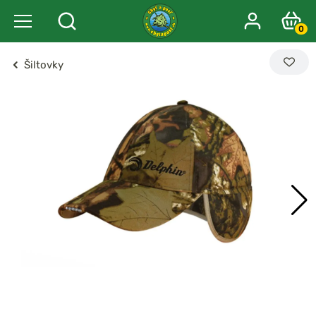
0
Šiltovky