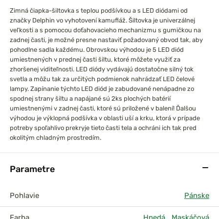
Zimná čiapka-šiltovka s teplou podšívkou a s LED diódami od
značky Delphin vo vyhotovení kamufláž. Šiltovka je univerzálnej
veľkosti a s pomocou doťahovacieho mechanizmu s gumičkou na
zadnej časti, je možné presne nastaviť požadovaný obvod tak, aby
pohodlne sadla každému. Obrovskou výhodou je 5 LED diód
umiestnených v prednej časti šiltu, ktoré môžete využiť za
zhoršenej viditeľnosti. LED diódy vydávajú dostatočne silný tok
svetla a môžu tak za určitých podmienok nahrádzať LED čelové
lampy. Zapínanie týchto LED diód je zabudované nenápadne zo
spodnej strany šiltu a napájané sú 2ks plochých batérií
umiestnenými v zadnej časti, ktoré sú priložené v balení! Ďalšou
výhodou je výklopná podšívka v oblasti uší a krku, ktorá v prípade
potreby spoľahlivo prekryje tieto časti tela a ochráni ich tak pred
okolitým chladným prostredím.
Parametre
Pohlavie
Pánske
Farba
Hnedá
,
Maskáčová