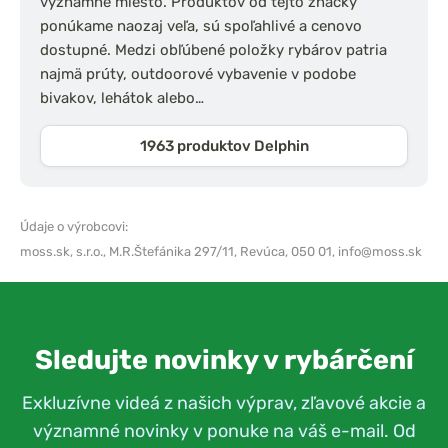
významné miesto. Produktov od tejto značky
ponúkame naozaj veľa, sú spoľahlivé a cenovo
dostupné. Medzi obľúbené položky rybárov patria
najmä prúty, outdoorové vybavenie v podobe
bivakov, lehátok alebo…
1963 produktov Delphin
Údaje o výrobcovi:
moss.sk, s.r.o.,
M.R.Štefánika 297/11, Revúca, 050 01,
info@moss.sk
Sledujte novinky v rybárčení
Exkluzívne videá z našich výprav, zľavové akcie a
významné novinky v ponuke na váš e-mail. Od