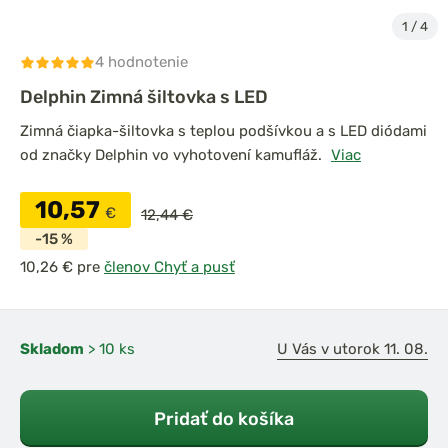
1
/
4
4 hodnotenie
Delphin Zimná šiltovka s LED
Zimná čiapka-šiltovka s teplou podšívkou a s LED diódami
od značky Delphin vo vyhotovení kamufláž.
Viac
10,57
€
12,44 €
-15 %
pre
členov Chyť a pusť
Skladom
> 10 ks
U Vás v utorok 11. 08.
Pridať do košíka