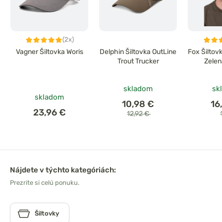
(2x)
Vagner Šiltovka Woris
Delphin Šiltovka OutLine
Fox Šiltov
Trout Trucker
Zelen
skladom
sk
skladom
10,98 €
16
23,96 €
12,92 €
Nájdete v týchto kategóriách:
Prezrite si celú ponuku.
Šiltovky