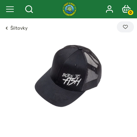
0
Šiltovky