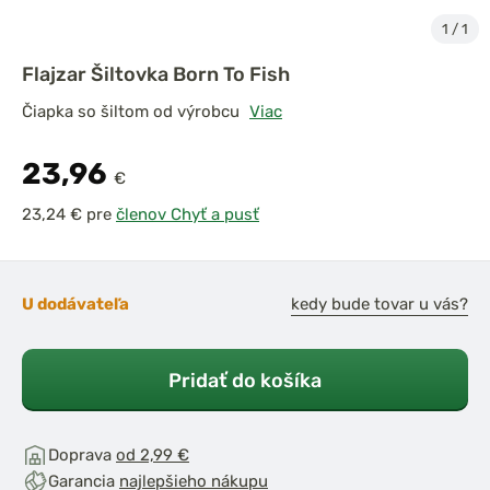
1
/
1
Flajzar Šiltovka Born To Fish
Čiapka so šiltom od výrobcu
Viac
23,96
€
pre
členov Chyť a pusť
U dodávateľa
kedy bude tovar u vás?
Pridať do košíka
Doprava
od 2,99 €
Garancia
najlepšieho nákupu