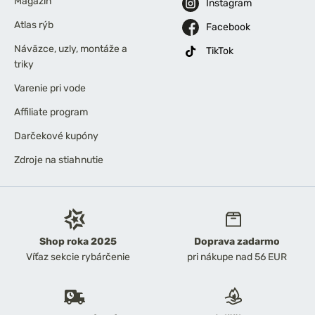
Magazín
Instagram
Atlas rýb
Facebook
Náväzce, uzly, montáže a
TikTok
triky
Varenie pri vode
Affiliate program
Darčekové kupóny
Zdroje na stiahnutie
Shop roka 2025
Doprava zadarmo
Víťaz sekcie rybárčenie
pri nákupe nad 56 EUR