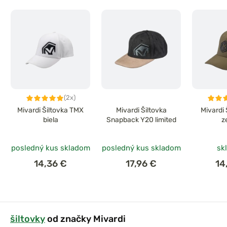
(2x)
Mivardi Šiltovka TMX
Mivardi Šiltovka
Mivardi
biela
Snapback Y20 limited
z
posledný kus skladom
posledný kus skladom
sk
14,36 €
17,96 €
14
šiltovky
od značky Mivardi