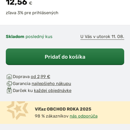
12,56
€
zľava 3% pre prihlásených
Skladom
posledný kus
U Vás v utorok 11. 08.
Pridať do košíka
Doprava
od 2,99 €
Garancia
najlepšieho nákupu
Darček ku
každej objednávke
Víťaz OBCHOD ROKA 2025
98 % zákazníkov
nás odporúča