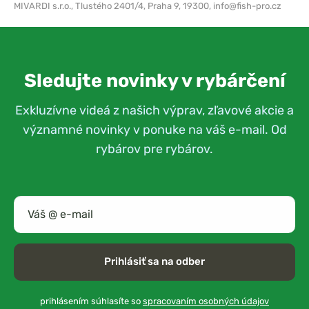
MIVARDI s.r.o.,
Tlustého 2401/4, Praha 9, 19300,
info@fish-pro.cz
Sledujte novinky v rybárčení
Exkluzívne videá z našich výprav, zľavové akcie a
významné novinky v ponuke na váš e-mail. Od
rybárov pre rybárov.
Prihlásiť sa na odber
prihlásením súhlasíte so
spracovaním osobných údajov