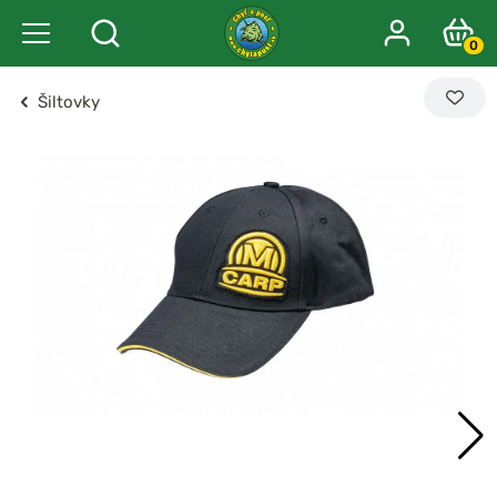
0
Šiltovky