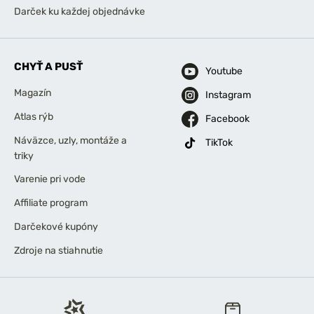
Darček ku každej objednávke
CHYŤ A PUSŤ
Youtube
Magazín
Instagram
Atlas rýb
Facebook
Náväzce, uzly, montáže a
TikTok
triky
Varenie pri vode
Affiliate program
Darčekové kupóny
Zdroje na stiahnutie