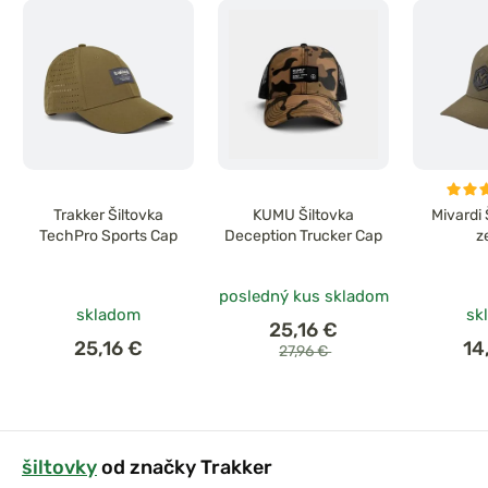
Trakker Šiltovka
KUMU Šiltovka
Mivardi
TechPro Sports Cap
Deception Trucker Cap
z
posledný kus skladom
skladom
sk
25,16 €
25,16 €
14
27,96 €
šiltovky
od značky Trakker