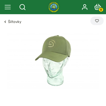
0
Šiltovky