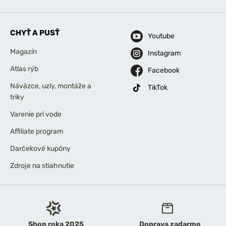
CHYŤ A PUSŤ
Youtube
Magazín
Instagram
Atlas rýb
Facebook
Náväzce, uzly, montáže a
TikTok
triky
Varenie pri vode
Affiliate program
Darčekové kupóny
Zdroje na stiahnutie
Shop roka 2025
Doprava zadarmo