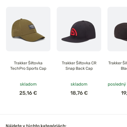
Trakker Šiltovka
Trakker Šiltovka CR
Trakker Ši
TechPro Sports Cap
Snap Back Cap
Bla
skladom
skladom
posledný
25,16 €
18,76 €
19
Nájdete v týchto kategóriách: