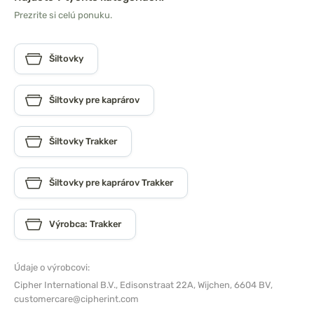
Prezrite si celú ponuku.
Šiltovky
Šiltovky pre kaprárov
Šiltovky Trakker
Šiltovky pre kaprárov Trakker
Výrobca: Trakker
Údaje o výrobcovi:
Cipher International B.V.,
Edisonstraat 22A, Wijchen, 6604 BV,
customercare@cipherint.com