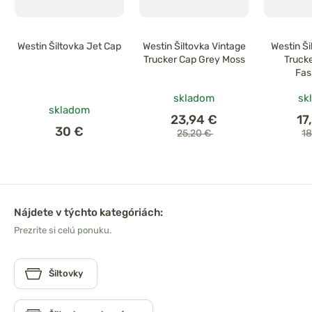
Westin Šiltovka Jet Cap
Westin Šiltovka Vintage
Westin Š
Trucker Cap Grey Moss
Truck
Fas
skladom
sk
skladom
23,94 €
17
30 €
25,20 €
1
Nájdete v týchto kategóriách:
Prezrite si celú ponuku.
Šiltovky