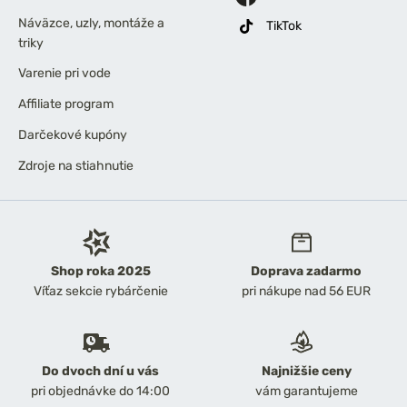
Náväzce, uzly, montáže a
TikTok
triky
Varenie pri vode
Affiliate program
Darčekové kupóny
Zdroje na stiahnutie
Shop roka 2025
Doprava zadarmo
Víťaz sekcie rybárčenie
pri nákupe nad 56 EUR
Do dvoch dní u vás
Najnižšie ceny
pri objednávke do 14:00
vám garantujeme