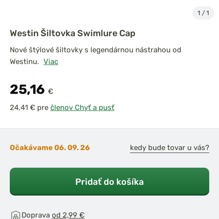
1
/
1
Westin Šiltovka Swimlure Cap
Nové štýlové šiltovky s legendárnou nástrahou od
Westinu.
Viac
25,16
€
pre
členov Chyť a pusť
Očakávame 06. 09. 26
kedy bude tovar u vás?
Pridať do košíka
Doprava
od 2,99 €