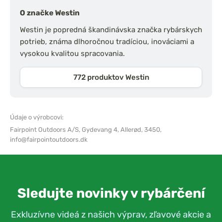
O značke Westin
Westin je popredná škandinávska značka rybárskych
potrieb, známa dlhoročnou tradíciou, inováciami a
vysokou kvalitou spracovania.
772 produktov Westin
Údaje o výrobcovi:
Fairpoint Outdoors A/S,
Gydevang 4, Allerød, 3450,
info@fairpointoutdoors.dk
Sledujte novinky v rybárčení
Exkluzívne videá z našich výprav, zľavové akcie a