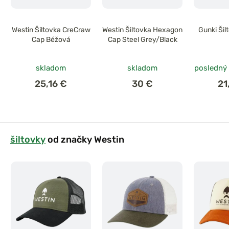
Westin Šiltovka CreCraw
Westin Šiltovka Hexagon
Gunki Šil
Cap Béžová
Cap Steel Grey/Black
skladom
skladom
posledný
25,16 €
30 €
21
šiltovky
od značky Westin