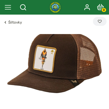
0
Šiltovky