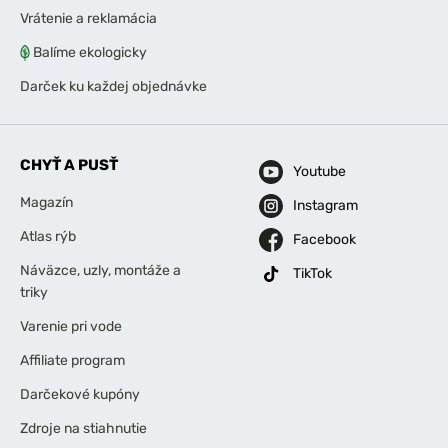
Vrátenie a reklamácia
Balíme ekologicky
Darček ku každej objednávke
CHYŤ A PUSŤ
Youtube
Magazín
Instagram
Atlas rýb
Facebook
Náväzce, uzly, montáže a
TikTok
triky
Varenie pri vode
Affiliate program
Darčekové kupóny
Zdroje na stiahnutie