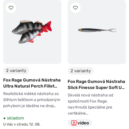
2 varianty
2 varianty
Fox Rage Gumová Nástraha
Fox Rage Gumová Nástraha
Ultra Natural Perch Fillet
Slick Finesse Super Soft UV
4ks
Arkansas
Realistická mäkká nástraha so
Skvelá nová nástraha od
štíhlym telíčkom a prirodzeným
spoločnosti Fox Rage,
pohybom je ideálna na drop…
navrhnutá špeciálne pre
vertikálne…
●
skladom
video
U Vás v stredu 12. 08.