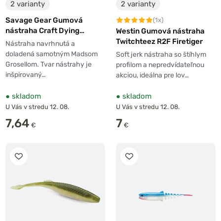
2 varianty
2 varianty
Savage Gear Gumová
(1x)
nástraha Craft Dying
Westin Gumová nástraha
Minnow Blue Pearl 5ks
Twitchteez R2F Firetiger
Nástraha navrhnutá a
doladená samotným Madsom
Soft jerk nástraha so štíhlym
Grosellom. Tvar nástrahy je
profilom a nepredvídateľnou
inšpirovaný…
akciou, ideálna pre lov…
●
skladom
●
skladom
U Vás v stredu 12. 08.
U Vás v stredu 12. 08.
7,64
7
€
€