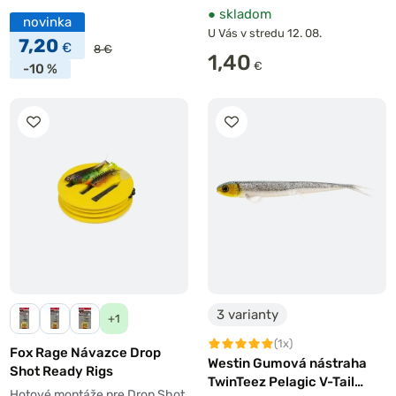
●
skladom
novinka
U Vás v stredu 12. 08.
7,20
€
8 €
1,40
€
-10 %
3 varianty
+1
(1x)
Fox Rage Návazce Drop
Westin Gumová nástraha
Shot Ready Rigs
TwinTeez Pelagic V-Tail
Hotové montáže pre Drop Shot