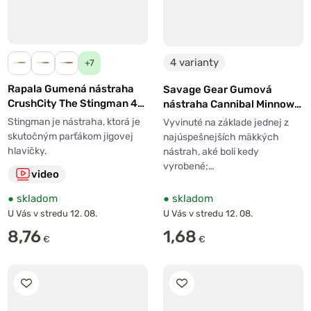
4 varianty
+7
Rapala Gumená nástraha
Savage Gear Gumová
CrushCity The Stingman 4"
nástraha Cannibal Minnow
10cm 4,5g 8ks
V-Tail Blue Pearl
Stingman je nástraha, ktorá je
Vyvinuté na základe jednej z
skutočným parťákom jigovej
najúspešnejších mäkkých
hlavičky.
nástrah, aké boli kedy
vyrobené;…
video
●
skladom
●
skladom
U Vás v stredu 12. 08.
U Vás v stredu 12. 08.
8,76
1,68
€
€