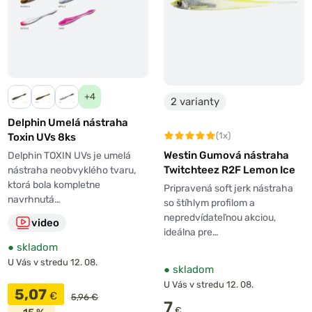
+4
2 varianty
Delphin Umelá nástraha
(1x)
Toxin UVs 8ks
Westin Gumová nástraha
Delphin TOXIN UVs je umelá
Twitchteez R2F Lemon Ice
nástraha neobvyklého tvaru,
ktorá bola kompletne
Pripravená soft jerk nástraha
navrhnutá…
so štíhlym profilom a
nepredvídateľnou akciou,
video
ideálna pre…
●
skladom
U Vás v stredu 12. 08.
●
skladom
U Vás v stredu 12. 08.
5,07
€
5,96 €
7
€