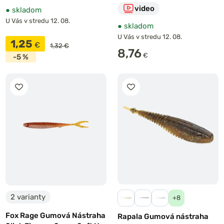
video
●
skladom
U Vás v stredu 12. 08.
●
skladom
U Vás v stredu 12. 08.
1,25
€
1,32 €
8,76
€
-5 %
2 varianty
+8
Fox Rage Gumová Nástraha
Rapala Gumová nástraha