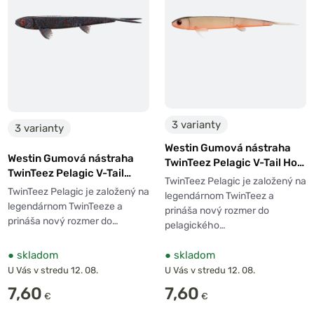
3 varianty
3 varianty
Westin Gumová nástraha
Westin Gumová nástraha
TwinTeez Pelagic V-Tail Hot
TwinTeez Pelagic V-Tail
Olive 2ks
TwinTeez Pelagic je založený na
Black Mamba 2ks
TwinTeez Pelagic je založený na
legendárnom TwinTeez a
legendárnom TwinTeeze a
prináša nový rozmer do
prináša nový rozmer do…
pelagického…
●
skladom
●
skladom
U Vás v stredu 12. 08.
U Vás v stredu 12. 08.
7,60
7,60
€
€