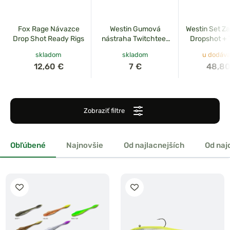
Fox Rage Návazce
Westin Gumová
Westin Set Z
Drop Shot Ready Rigs
nástraha Twitchteez
Dropshot + 
R2F Real Ayu
Caroli
skladom
skladom
u dodáva
12,60 €
7 €
48,80
Zobraziť filtre
Obľúbené
Najnovšie
Od najlacnejších
Od naj