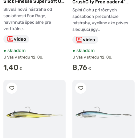
Slick Finesse Super Soft UV
CrushCity Freeloader 4"
Tinsel Oi
10,5 cm 8,5 g 6 ks
Skvelá nová nástraha od
Splní úlohu pri rôznych
spoločnosti Fox Rage,
spôsoboch prezentácie
navrhnutá špeciálne pre
nástrahy, vynikne ako príves
vertikálne…
sledujúci jigy…
video
video
●
skladom
●
skladom
U Vás v stredu 12. 08.
U Vás v stredu 12. 08.
1,40
8,76
€
€