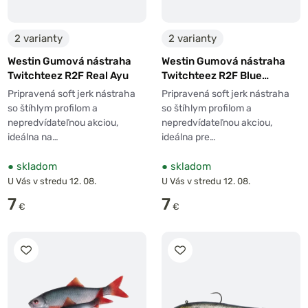
2 varianty
2 varianty
Westin Gumová nástraha
Westin Gumová nástraha
Twitchteez R2F Real Ayu
Twitchteez R2F Blue
Shinner
Pripravená soft jerk nástraha
Pripravená soft jerk nástraha
so štíhlym profilom a
so štíhlym profilom a
nepredvídateľnou akciou,
nepredvídateľnou akciou,
ideálna na…
ideálna pre…
●
skladom
●
skladom
U Vás v stredu 12. 08.
U Vás v stredu 12. 08.
7
7
€
€