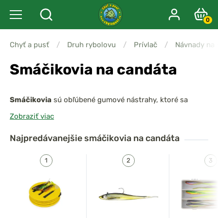
0
Chyť a pusť
/
Druh rybolovu
/
Prívlač
/
Návnady na
Smáčikovia na candáta
Smáčikovia
sú obľúbené gumové nástrahy, ktoré sa
výborne osvedčili pri love candáta. Vďaka svojmu
Zobraziť viac
štíhlemu telu a jemným pohybom dokonale
imitujú
prirodzenú korisť
candáta, čo zvyšuje šancu na úspešný
Najpredávanejšie
smáčikovia na candáta
lov aj u veľmi opatrných rýb. Smáčikovia sa hodia najmä
pre techniky, ktoré vyžadujú presnú prezentáciu nástrahy.