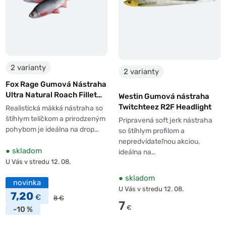
2 varianty
2 varianty
Fox Rage Gumová Nástraha
Ultra Natural Roach Fillet
Westin Gumová nástraha
4ks
Twitchteez R2F Headlight
Realistická mäkká nástraha so
štíhlym telíčkom a prirodzeným
Pripravená soft jerk nástraha
pohybom je ideálna na drop…
so štíhlym profilom a
nepredvídateľnou akciou,
●
skladom
ideálna na…
U Vás v stredu 12. 08.
●
skladom
novinka
U Vás v stredu 12. 08.
7,20
€
8 €
7
€
-10 %