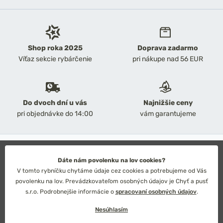
Shop roka 2025
Doprava zadarmo
Víťaz sekcie rybárčenie
pri nákupe nad 56 EUR
Do dvoch dní u vás
Najnižšie ceny
pri objednávke do 14:00
vám garantujeme
2026 Chyť a pusť
Obchodné podmienky
Dáte nám povolenku na lov cookies?
Ochrana osobných údajov
V tomto rybníčku chytáme údaje cez cookies a potrebujeme od Vás
Technické riešenie: Simplia s.r.o.
povolenku na lov. Prevádzkovateľom osobných údajov je Chyť a pusť
Strategický dizajn: Petr Široký
s.r.o. Podrobnejšie informácie o
spracovaní osobných údajov
.
Nesúhlasím