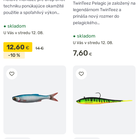
Headlight 2ks
TwinTeez Pelagic je založený na
techniku ponúkajúce okamžité
legendárnom TwinTeez a
použitie a spoľahlivý výkon…
prináša nový rozmer do
pelagického…
●
skladom
U Vás v stredu 12. 08.
●
skladom
U Vás v stredu 12. 08.
12,60
€
14 €
7,60
€
-10 %