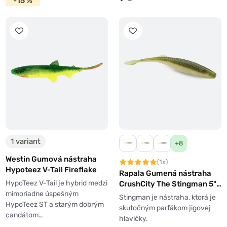
-15 %
1 variant
+8
Westin Gumová nástraha
(1x)
Hypoteez V-Tail Fireflake
Rapala Gumená nástraha
HypoTeez V-Tail je hybrid medzi
CrushCity The Stingman 5"
mimoriadne úspešným
12,5cm 8g 6ks
Stingman je nástraha, ktorá je
HypoTeez ST a starým dobrým
skutočným parťákom jigovej
candátom…
hlavičky.