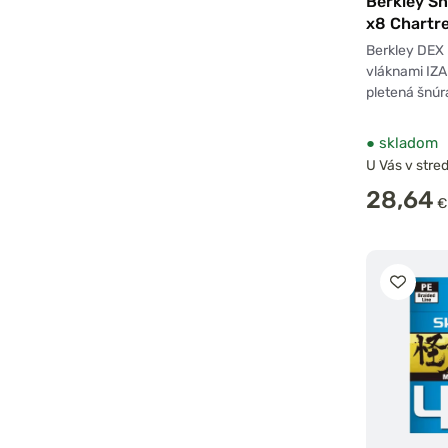
Berkley Š
x8 Chartr
Berkley DEX
vláknami IZA
pletená šnúr
●
skladom
U Vás v stred
28,64
€