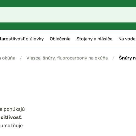
tarostlivosť o úlovky
Oblečenie
Stojany a hlásiče
Na vode
a okúňa
/
Vlasce, šnúry, fluorocarbony na okúňa
/
Šnúry n
že ponúkajú
citlivosť
.
o umožňuje