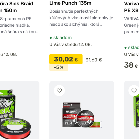
Lime Punch 135m
úra Sick Braid
Variv
n 150m
PE X8
Dosiahnutie perfektných
kľúčových vlastností pletenky je
K 8-pramenná PE
VARIVA
niečo ako alchýmia, ktorá…
oriadne hladká,
Green j
nná šnúra s nízkou…
pramen
●
skladom
U Vás v stredu 12. 08.
●
skla
u 12. 08.
U Vás v
30,02
€
31,60 €
38
€
-5 %