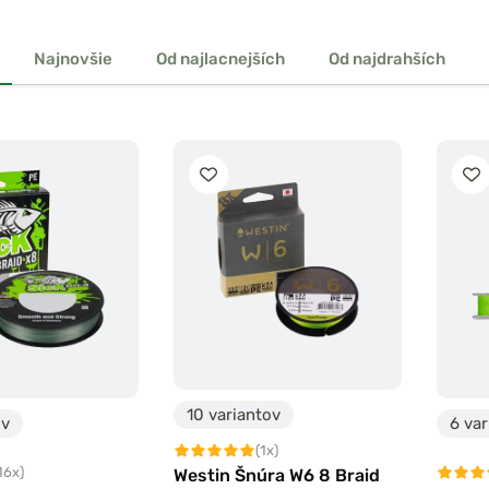
Najnovšie
Od najlacnejších
Od najdrahších
10 variantov
ov
6 var
(1x)
16x)
Westin Šnúra W6 8 Braid