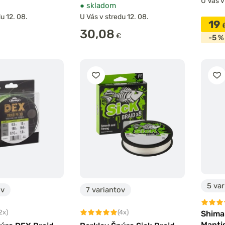
U Vás v
●
skladom
u 12. 08.
U Vás v stredu 12. 08.
19
30,08
€
-5 %
5 var
ov
7 variantov
2x)
(4x)
Shiman
Manti