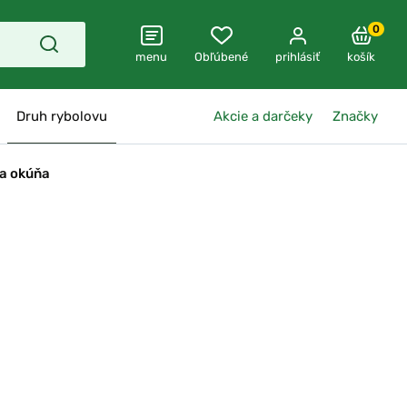
0
menu
Obľúbené
prihlásiť
košík
Druh rybolovu
Akcie a darčeky
Značky
a okúňa