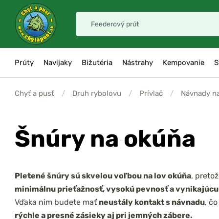
Prúty
Navijaky
Bižutéria
Nástrahy
Kempovanie
S
Chyť a pusť
/
Druh rybolovu
/
Prívlač
/
Návnady n
Šnúry na okúňa
Pletené šnúry sú skvelou voľbou na lov okúňa
, preto
minimálnu prieťažnosť, vysokú pevnosť a vynikajúcu 
Vďaka nim budete mať
neustály kontakt s návnadu
, č
rýchle a presné zásieky aj pri jemných zábere.