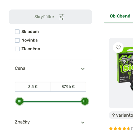
Obľúbené
Skryť filtre
Skladom
Novinka
Zlacněno
Cena
9 variant
Značky
(