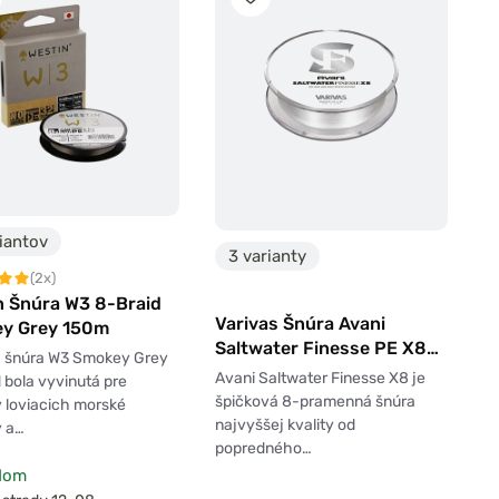
iantov
3 varianty
(2x)
n Šnúra W3 8-Braid
Varivas Šnúra Avani
y Grey 150m
Saltwater Finesse PE X8
á šnúra W3 Smokey Grey
150m
Avani Saltwater Finesse X8 je
 bola vyvinutá pre
špičková 8-pramenná šnúra
 loviacich morské
najvyššej kvality od
y a…
popredného…
dom