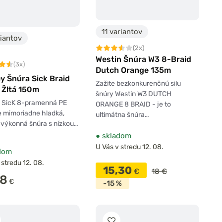
11 variantov
riantov
(2x)
Westin Šnúra W3 8-Braid
(3x)
Dutch Orange 135m
y Šnúra Sick Braid
Zažite bezkonkurenčnú silu
 Žltá 150m
šnúry Westin W3 DUTCH
y SicK 8-pramenná PE
ORANGE 8 BRAID - je to
e mimoriadne hladká,
ultimátna šnúra…
 výkonná šnúra s nízkou…
●
skladom
U Vás v stredu 12. 08.
dom
 stredu 12. 08.
15,30
€
18 €
08
€
-15 %