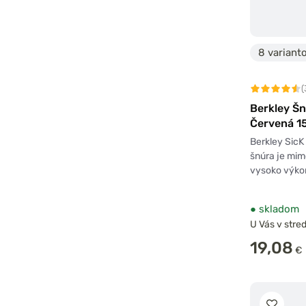
8 variant
(
Berkley Šn
Červená 
Berkley Sic
šnúra je mim
vysoko výko
●
skladom
U Vás v stred
19,08
€