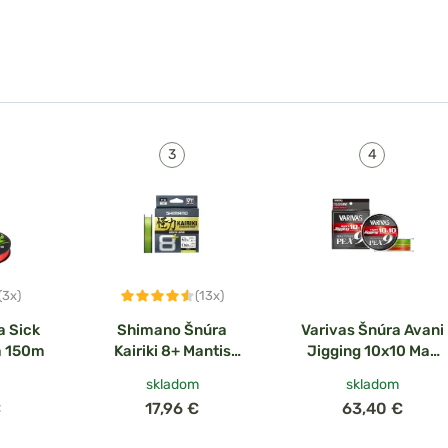
(3x)
(13x)
a Sick
Shimano Šnúra
Varivas Šnúra Avani
á 150m
Kairiki 8+ Mantis
Jigging 10x10 Max
Green 150m
Power PE X9
skladom
skladom
€
17,96 €
63,40 €