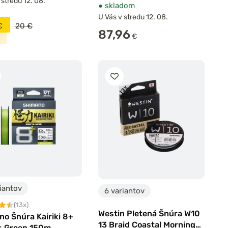
 stredu 12. 08.
●
skladom
U Vás v stredu 12. 08.
€
20 €
87,96
€
iantov
6 variantov
(13x)
Westin Pletená Šnúra W10
o Šnúra Kairiki 8+
13 Braid Coastal Morning
s Green 150m