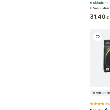
●
skladom
U Vás v stred
31,40
€
6 variant
(