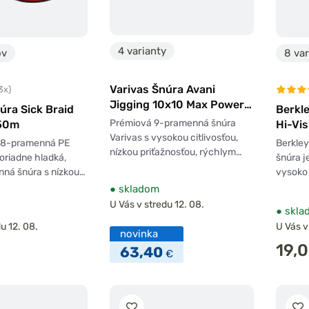
4 varianty
ov
8 va
Varivas Šnúra Avani
3x)
Jigging 10x10 Max Power
úra Sick Braid
Berkle
PE X9
Prémiová 9-pramenná šnúra
150m
Hi-Vis
Varivas s vysokou citlivosťou,
K 8-pramenná PE
Berkle
nízkou priťažnosťou, rýchlym…
oriadne hladká,
šnúra j
nná šnúra s nízkou…
vysoko
●
skladom
U Vás v stredu 12. 08.
●
skla
u 12. 08.
U Vás v
novinka
19,
63,40
€