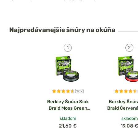
Najpredávanejšie
šnúry na okúňa
(16x)
Berkley Šnúra Sick
Berkley Šnúr
Braid Moss Green
Braid Červen
150m
skladom
skladom
21,60 €
19,08 