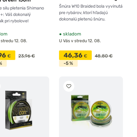
Mist 150m
Šnúra W10 Braided bola vyvinutá
e silu pletenia Shimano
pre rybárov, ktorí hľadajú
 8+: Váš dokonalý
dokonalú pletenú šnúru.
ík pri rybolove!
dom
●
skladom
 stredu 12. 08.
U Vás v stredu 12. 08.
,96
46,36
€
23,96 €
€
48,80 €
%
-5 %