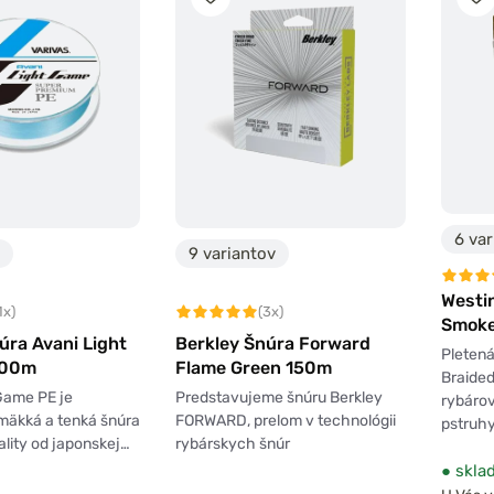
6 var
9 variantov
Westi
1x)
(3x)
Smoke
úra Avani Light
Berkley Šnúra Forward
Pleten
100m
Flame Green 150m
Braided
Game PE je
Predstavujeme šnúru Berkley
rybárov
mäkká a tenká šnúra
FORWARD, prelom v technológii
pstruh
ality od japonskej…
rybárskych šnúr
●
skla