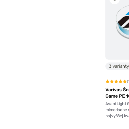
3 varianty
(
Varivas Šn
Game PE 
Avani Light 
mimoriadne 
najvyššej kv