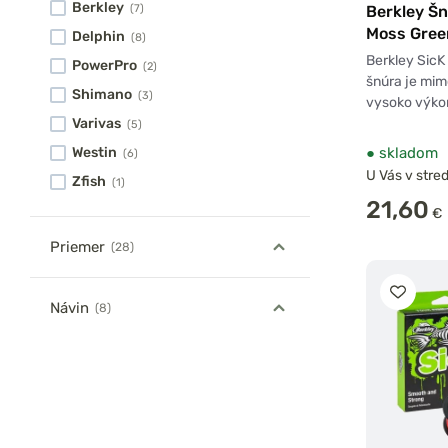
Berkley
Berkley Šn
(7)
Moss Gree
Delphin
(8)
Berkley Sic
PowerPro
(2)
šnúra je mim
Shimano
(3)
vysoko výko
Varivas
(5)
●
skladom
Westin
(6)
U Vás v stred
Zfish
(1)
21,60
€
Priemer
(28)
Návin
(8)