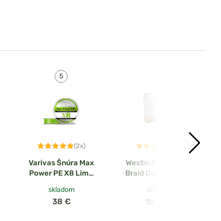
(2x)
(2x)
Varivas Šnúra Max
Westin Šnúra W3 8-
Power PE X8 Lime
Braid Dutch Orange
Green 150m
135m
skladom
skladom
38 €
15,30 €