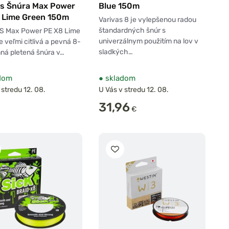
as Šnúra Max Power
Blue 150m
 Lime Green 150m
Varivas 8 je vylepšenou radou
štandardných šnúr s
S Max Power PE X8 Lime
univerzálnym použitím na lov v
e veľmi citlivá a pevná 8-
sladkých…
ná pletená šnúra v…
dom
●
skladom
 stredu 12. 08.
U Vás v stredu 12. 08.
31,96
€