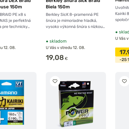
núra DEX Braid
Berkley Šnúra Sick Braid
euse 150m
Biela 150m
Uvoľnit
Kairiki
 BRAID PE x8 s
Berkley SicK 8-pramenná PE
spoločn
NAS je perfektná
šnúra je mimoriadne hladká,
a pre technicky…
vysoko výkonná šnúra s nízkou…
●
skla
U Vás v
●
skladom
u 12. 08.
U Vás v stredu 12. 08.
17
19,08
€
-25 